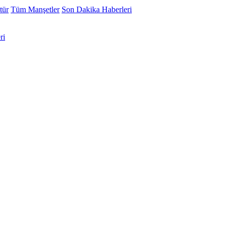
tür
Tüm Manşetler
Son Dakika Haberleri
ri