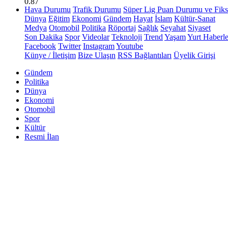
0.87
Hava Durumu
Trafik Durumu
Süper Lig Puan Durumu ve Fiks
Dünya
Eğitim
Ekonomi
Gündem
Hayat
İslam
Kültür-Sanat
Medya
Otomobil
Politika
Röportaj
Sağlık
Seyahat
Siyaset
Son Dakika
Spor
Videolar
Teknoloji
Trend
Yaşam
Yurt Haberle
Facebook
Twitter
Instagram
Youtube
Künye / İletişim
Bize Ulaşın
RSS Bağlantıları
Üyelik Girişi
Gündem
Politika
Dünya
Ekonomi
Otomobil
Spor
Kültür
Resmi İlan