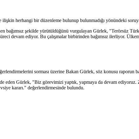
e ilişkin herhangi bir düzenleme bulunup bulunmadığı yönündeki soruya 
rinden bağımsız şekilde yürütüldüğünü vurgulayan Gürlek, "Terörsüz Türk
süreci devam ediyor. Bu çalışmalar birbirinden bağımsız ilerliyor. Ülke
ğerlendirmelerini sorması üzerine Bakan Gürlek, söz konusu raporun bağl
ade eden Gürlek, "Biz görevimizi yaptık, yapmaya da devam ediyoruz. Z
a tavsiye kararı." değerlendirmesinde bulundu.