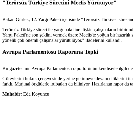
"Terörsüz Türkiye Sürecini Meclis Yürütüyor"
Bakan Gürlek, 12. Yargı Paketi içerisinde "Terörsüz Türkiye" sürecin
Terörsüz Türkiye süreci ile yargı paketine ilişkin çalışmaların birbi
Yargı Paketi'ne son şeklini vermek üzere Meclis'te yoğun bir hazırlık 
yönelik çok önemli çalışmalar yürütülüyor." ifadelerini kullandı.
Avrupa Parlamentosu Raporuna Tepki
Bir gazetecinin Avrupa Parlamentosu raportörünün kendisiyle ilgili de
Görevlerini hukuk çerçevesinde yerine getirmeye devam ettiklerini if
farklı. Marjinal örgütlerle irtibatları da biliniyor. Hazırlanan rapor d
Muhabir:
Eda Koyuncu