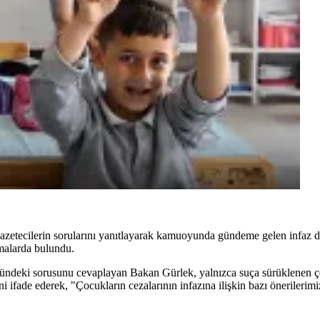
azetecilerin sorularını yanıtlayarak kamuoyunda gündeme gelen infaz d
malarda bulundu.
nündeki sorusunu cevaplayan Bakan Gürlek, yalnızca suça sürüklenen ço
ni ifade ederek, "Çocukların cezalarının infazına ilişkin bazı önerileri