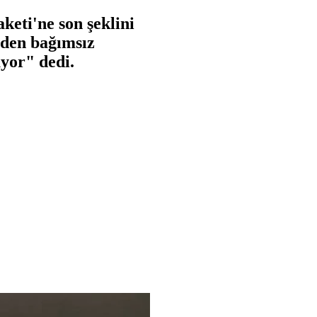
keti'ne son şeklini
nden bağımsız
üyor" dedi.