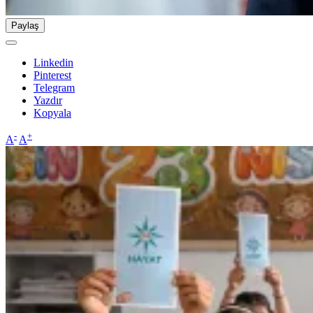
Paylaş
Linkedin
Pinterest
Telegram
Yazdır
Kopyala
-
+
A
A