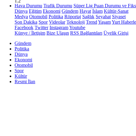
1.2
Hava Durumu
Trafik Durumu
Süper Lig Puan Durumu ve Fiks
Dünya
Eğitim
Ekonomi
Gündem
Hayat
İslam
Kültür-Sanat
Medya
Otomobil
Politika
Röportaj
Sağlık
Seyahat
Siyaset
Son Dakika
Spor
Videolar
Teknoloji
Trend
Yaşam
Yurt Haberle
Facebook
Twitter
Instagram
Youtube
Künye / İletişim
Bize Ulaşın
RSS Bağlantıları
Üyelik Girişi
Gündem
Politika
Dünya
Ekonomi
Otomobil
Spor
Kültür
Resmi İlan