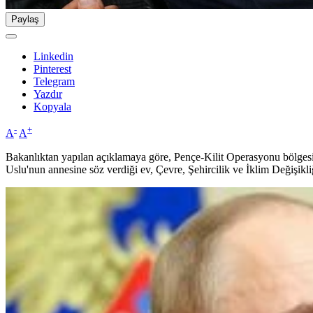
Paylaş
Linkedin
Pinterest
Telegram
Yazdır
Kopyala
-
+
A
A
Bakanlıktan yapılan açıklamaya göre, Pençe-Kilit Operasyonu bölgesin
Uslu'nun annesine söz verdiği ev, Çevre, Şehircilik ve İklim Değişikl