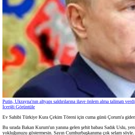
Putin, Ukrayna'nın altyapı saldırılarına ilave önlem alma talimatı verdi
İçeriği Görüntüle
Ev Sahibi Türkiye Kura Çekim Töreni için cuma günü Çorum'a giden 
Bu sırada Bakan Kurum'un yanına gelen şehit babası Sadık Uslu, yeni e
yokluğunuzu göstermesin. Sayın Cumhurbaşkanıma çok selam söyle. V