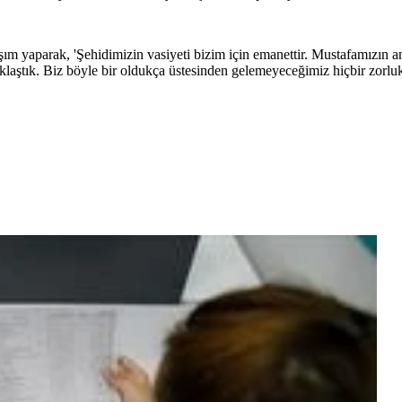
m yaparak, 'Şehidimizin vasiyeti bizim için emanettir. Mustafamızın a
aştık. Biz böyle bir oldukça üstesinden gelemeyeceğimiz hiçbir zorluk 