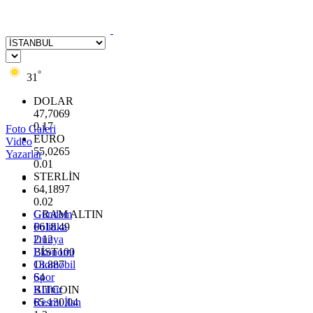
°
31
DOLAR
47,7069
0.17
Foto Galeri
EURO
Video
55,0265
Yazarlar
0.01
STERLİN
64,1897
0.02
GRAM ALTIN
Gündem
6618.49
Politika
2.12
Dünya
BİST100
Ekonomi
13.887
Otomobil
64
Spor
BITCOIN
Kültür
65.130,04
Resmi İlan