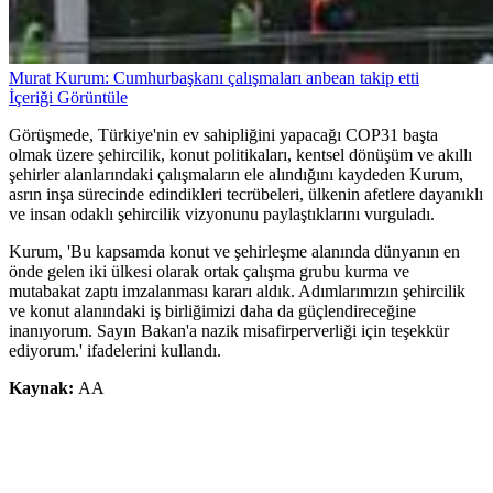
Murat Kurum: Cumhurbaşkanı çalışmaları anbean takip etti
İçeriği Görüntüle
Görüşmede, Türkiye'nin ev sahipliğini yapacağı COP31 başta
olmak üzere şehircilik, konut politikaları, kentsel dönüşüm ve akıllı
şehirler alanlarındaki çalışmaların ele alındığını kaydeden Kurum,
asrın inşa sürecinde edindikleri tecrübeleri, ülkenin afetlere dayanıklı
ve insan odaklı şehircilik vizyonunu paylaştıklarını vurguladı.
Kurum, 'Bu kapsamda konut ve şehirleşme alanında dünyanın en
önde gelen iki ülkesi olarak ortak çalışma grubu kurma ve
mutabakat zaptı imzalanması kararı aldık. Adımlarımızın şehircilik
ve konut alanındaki iş birliğimizi daha da güçlendireceğine
inanıyorum. Sayın Bakan'a nazik misafirperverliği için teşekkür
ediyorum.' ifadelerini kullandı.
Kaynak:
AA