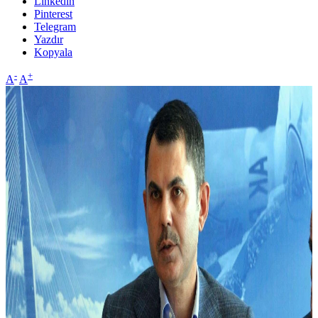
Linkedin
Pinterest
Telegram
Yazdır
Kopyala
-
+
A
A