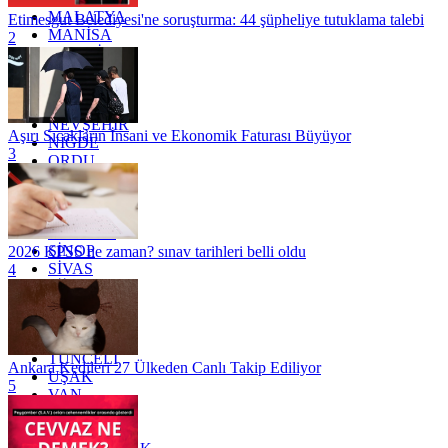
MALATYA
Etimesgut Belediyesi'ne soruşturma: 44 şüpheliye tutuklama talebi
MANİSA
2
MARDİN
MERSİN
MUĞLA
MUŞ
NEVŞEHİR
Aşırı Sıcakların İnsani ve Ekonomik Faturası Büyüyor
NİĞDE
3
ORDU
OSMANİYE
RİZE
SAKARYA
SAMSUN
SİNOP
2026 KPSS ne zaman? sınav tarihleri belli oldu
SİVAS
4
SİİRT
TEKİRDAĞ
TOKAT
TRABZON
TUNCELİ
Ankara Kedileri 27 Ülkeden Canlı Takip Ediliyor
UŞAK
5
VAN
YALOVA
YOZGAT