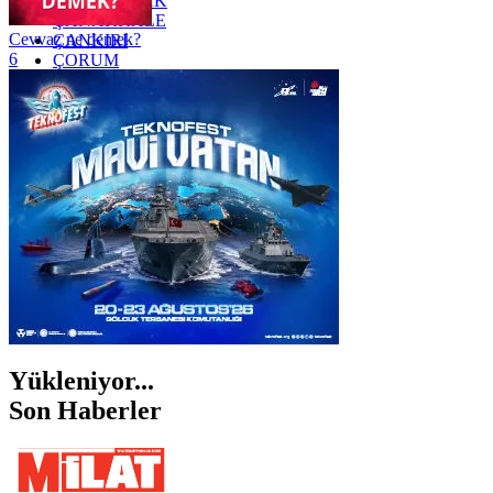
ZONGULDAK
ÇANAKKALE
Cevvaz ne demek?
ÇANKIRI
6
ÇORUM
İSTANBUL
İZMİR
ŞANLIURFA
ŞIRNAK
Yükleniyor...
Son Haberler