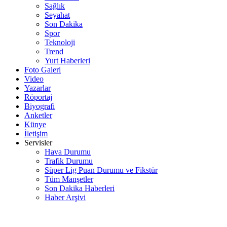
Sağlık
Seyahat
Son Dakika
Spor
Teknoloji
Trend
Yurt Haberleri
Foto Galeri
Video
Yazarlar
Röportaj
Biyografi
Anketler
Künye
İletişim
Servisler
Hava Durumu
Trafik Durumu
Süper Lig Puan Durumu ve Fikstür
Tüm Manşetler
Son Dakika Haberleri
Haber Arşivi