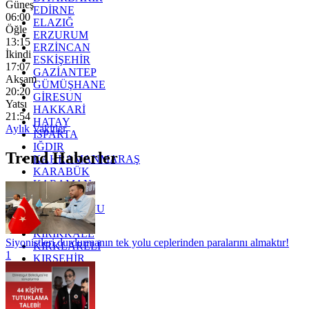
Güneş
EDİRNE
06:00
ELAZIĞ
Öğle
ERZURUM
13:15
ERZİNCAN
İkindi
ESKİŞEHİR
17:07
GAZİANTEP
Akşam
GÜMÜŞHANE
20:20
GİRESUN
Yatsı
HAKKARİ
21:54
HATAY
Aylık Vakitler
ISPARTA
IĞDIR
Trend Haberler
KAHRAMANMARAŞ
KARABÜK
KARAMAN
KARS
KASTAMONU
KAYSERİ
KIRIKKALE
Siyonistleri durdurmanın tek yolu ceplerinden paralarını almaktır!
KIRKLARELİ
1
KIRŞEHİR
KOCAELİ
KONYA
KÜTAHYA
KİLİS