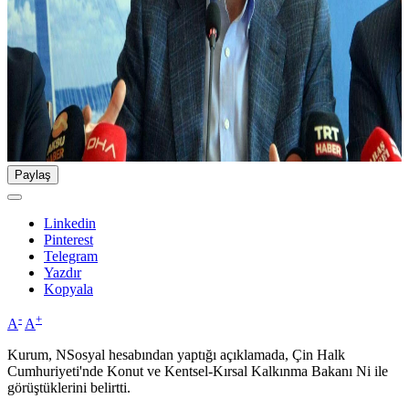
Paylaş
Linkedin
Pinterest
Telegram
Yazdır
Kopyala
-
+
A
A
Kurum, NSosyal hesabından yaptığı açıklamada, Çin Halk
Cumhuriyeti'nde Konut ve Kentsel-Kırsal Kalkınma Bakanı Ni ile
görüştüklerini belirtti.