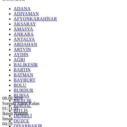
ADANA
ADIYAMAN
AFYONKARAHİSAR
AKSARAY
AMASYA
ANKARA
ANTALYA
ARDAHAN
ARTVİN
AYDIN
AĞRI
BALIKESİR
BARTIN
BATMAN
BAYBURT
BOLU
BURDUR
BURSA
08.08.2026
BİLECİK
Sonraki Vakte Kalan
BİNGÖL
01:31:29
BİTLİS
İkindi Namazı
DENİZLİ
İmsak
DÜZCE
04:19
DİYARBAKIR