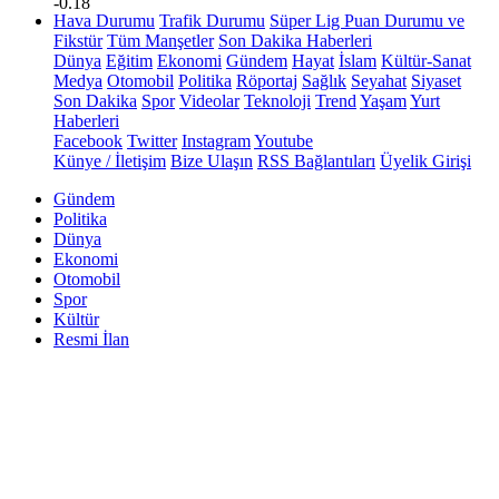
-0.18
Hava Durumu
Trafik Durumu
Süper Lig Puan Durumu ve
Fikstür
Tüm Manşetler
Son Dakika Haberleri
Dünya
Eğitim
Ekonomi
Gündem
Hayat
İslam
Kültür-Sanat
Medya
Otomobil
Politika
Röportaj
Sağlık
Seyahat
Siyaset
Son Dakika
Spor
Videolar
Teknoloji
Trend
Yaşam
Yurt
Haberleri
Facebook
Twitter
Instagram
Youtube
Künye / İletişim
Bize Ulaşın
RSS Bağlantıları
Üyelik Girişi
Gündem
Politika
Dünya
Ekonomi
Otomobil
Spor
Kültür
Resmi İlan