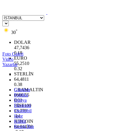
°
30
DOLAR
47,7436
0.18
Foto Galeri
EURO
Video
55,2510
Yazarlar
0.32
STERLİN
64,4811
0.38
GRAM ALTIN
Gündem
6660.55
Politika
0.03
Dünya
BİST100
Ekonomi
13.779
Otomobil
-14
Spor
BITCOIN
Kültür
64.944,08
Resmi İlan