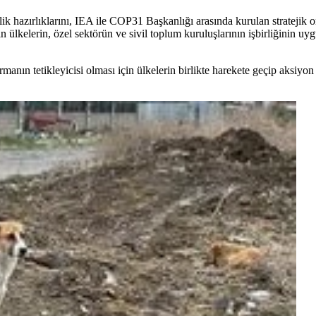
azırlıklarını, IEA ile COP31 Başkanlığı arasında kurulan stratejik or
ülkelerin, özel sektörün ve sivil toplum kuruluşlarının işbirliğinin u
anın tetikleyicisi olması için ülkelerin birlikte harekete geçip aksiyon