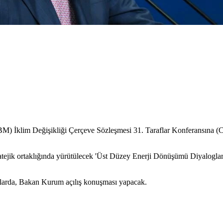
BM) İklim Değişikliği Çerçeve Sözleşmesi 31. Taraflar Konferansına (
ejik ortaklığında yürütülecek 'Üst Düzey Enerji Dönüşümü Diyalogları'n
umlarda, Bakan Kurum açılış konuşması yapacak.