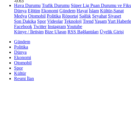
-0.63
Hava Durumu
Trafik Durumu
Süper Lig Puan Durumu ve Fiks
Dünya
Eğitim
Ekonomi
Gündem
Hayat
İslam
Kültür-Sanat
Medya
Otomobil
Politika
Röportaj
Sağlık
Seyahat
Siyaset
Son Dakika
Spor
Videolar
Teknoloji
Trend
Yaşam
Yurt Haberle
Facebook
Twitter
Instagram
Youtube
Künye / İletişim
Bize Ulaşın
RSS Bağlantıları
Üyelik Girişi
Gündem
Politika
Dünya
Ekonomi
Otomobil
Spor
Kültür
Resmi İlan