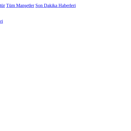
tür
Tüm Manşetler
Son Dakika Haberleri
ri