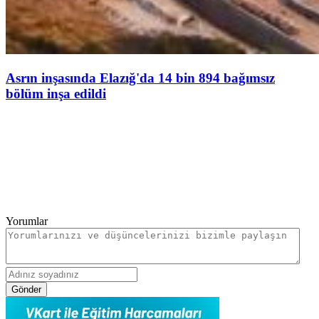
Asrın inşasında Elazığ'da 14 bin 894 bağımsız
bölüm inşa edildi
Yorumlar
Gönder