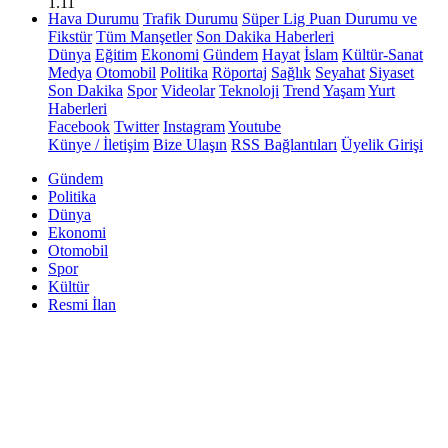
1.11
Hava Durumu
Trafik Durumu
Süper Lig Puan Durumu ve
Fikstür
Tüm Manşetler
Son Dakika Haberleri
Dünya
Eğitim
Ekonomi
Gündem
Hayat
İslam
Kültür-Sanat
Medya
Otomobil
Politika
Röportaj
Sağlık
Seyahat
Siyaset
Son Dakika
Spor
Videolar
Teknoloji
Trend
Yaşam
Yurt
Haberleri
Facebook
Twitter
Instagram
Youtube
Künye / İletişim
Bize Ulaşın
RSS Bağlantıları
Üyelik Girişi
Gündem
Politika
Dünya
Ekonomi
Otomobil
Spor
Kültür
Resmi İlan