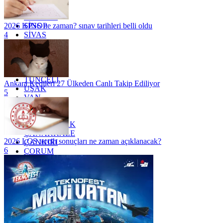
SAKARYA
SAMSUN
SİNOP
2026 KPSS ne zaman? sınav tarihleri belli oldu
SİVAS
4
SİİRT
TEKİRDAĞ
TOKAT
TRABZON
TUNCELİ
Ankara Kedileri 27 Ülkeden Canlı Takip Ediliyor
UŞAK
5
VAN
YALOVA
YOZGAT
ZONGULDAK
ÇANAKKALE
2026 LGS tercih sonuçları ne zaman açıklanacak?
ÇANKIRI
6
ÇORUM
İSTANBUL
İZMİR
ŞANLIURFA
ŞIRNAK