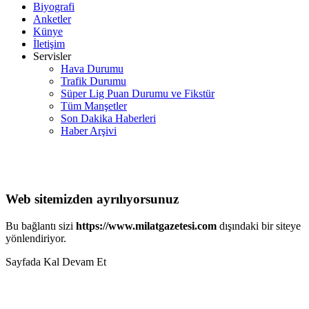
Biyografi
Anketler
Künye
İletişim
Servisler
Hava Durumu
Trafik Durumu
Süper Lig Puan Durumu ve Fikstür
Tüm Manşetler
Son Dakika Haberleri
Haber Arşivi
Web sitemizden ayrılıyorsunuz
Bu bağlantı sizi
https://www.milatgazetesi.com
dışındaki bir siteye
yönlendiriyor.
Sayfada Kal
Devam Et