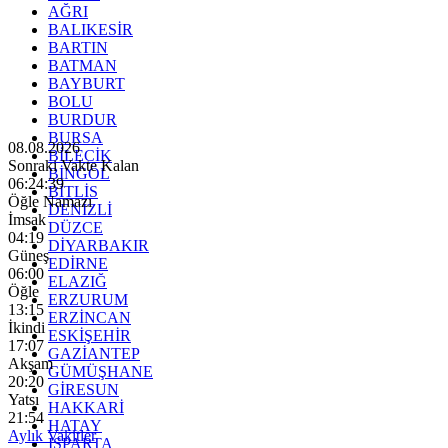
AĞRI
BALIKESİR
BARTIN
BATMAN
BAYBURT
BOLU
BURDUR
BURSA
08.08.2026
BİLECİK
Sonraki Vakte Kalan
BİNGÖL
06:24:37
BİTLİS
Öğle Namazı
DENİZLİ
İmsak
DÜZCE
04:19
DİYARBAKIR
Güneş
EDİRNE
06:00
ELAZIĞ
Öğle
ERZURUM
13:15
ERZİNCAN
İkindi
ESKİŞEHİR
17:07
GAZİANTEP
Akşam
GÜMÜŞHANE
20:20
GİRESUN
Yatsı
HAKKARİ
21:54
HATAY
Aylık Vakitler
ISPARTA