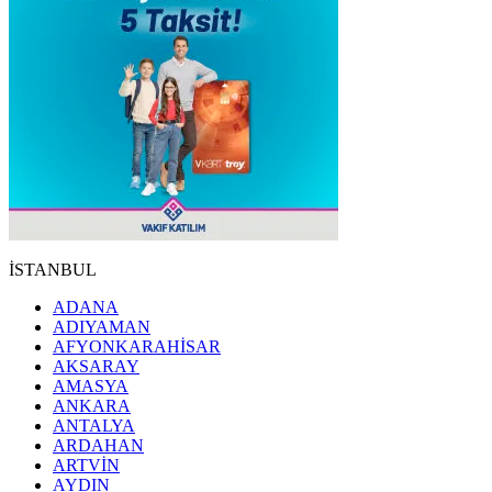
İSTANBUL
ADANA
ADIYAMAN
AFYONKARAHİSAR
AKSARAY
AMASYA
ANKARA
ANTALYA
ARDAHAN
ARTVİN
AYDIN