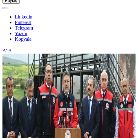
Paylaş
Linkedin
Pinterest
Telegram
Yazdır
Kopyala
-
+
A
A