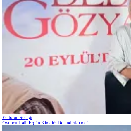
Editörün Seçtiği
Oyuncu Halil Ergün Kimdir? Dolandırıldı mı?