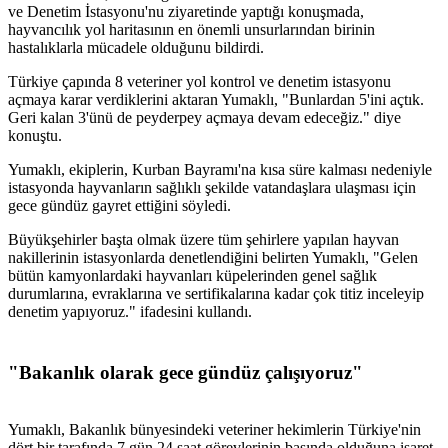
ve Denetim İstasyonu'nu ziyaretinde yaptığı konuşmada,
hayvancılık yol haritasının en önemli unsurlarından birinin
hastalıklarla mücadele olduğunu bildirdi.
Türkiye çapında 8 veteriner yol kontrol ve denetim istasyonu
açmaya karar verdiklerini aktaran Yumaklı, "Bunlardan 5'ini açtık.
Geri kalan 3'ünü de peyderpey açmaya devam edeceğiz." diye
konuştu.
Yumaklı, ekiplerin, Kurban Bayramı'na kısa süre kalması nedeniyle
istasyonda hayvanların sağlıklı şekilde vatandaşlara ulaşması için
gece gündüz gayret ettiğini söyledi.
Büyükşehirler başta olmak üzere tüm şehirlere yapılan hayvan
nakillerinin istasyonlarda denetlendiğini belirten Yumaklı, "Gelen
bütün kamyonlardaki hayvanları küpelerinden genel sağlık
durumlarına, evraklarına ve sertifikalarına kadar çok titiz inceleyip
denetim yapıyoruz." ifadesini kullandı.
"Bakanlık olarak gece gündüz çalışıyoruz"
Yumaklı, Bakanlık bünyesindeki veteriner hekimlerin Türkiye'nin
dört bir tarafında 7 gün 24 saat görevlerinin başında olduğuna işaret