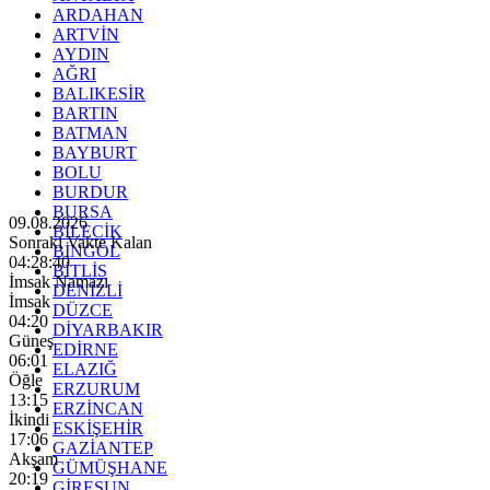
ARDAHAN
ARTVİN
AYDIN
AĞRI
BALIKESİR
BARTIN
BATMAN
BAYBURT
BOLU
BURDUR
BURSA
09.08.2026
BİLECİK
Sonraki Vakte Kalan
BİNGÖL
04:28:39
BİTLİS
İmsak Namazı
DENİZLİ
İmsak
DÜZCE
04:20
DİYARBAKIR
Güneş
EDİRNE
06:01
ELAZIĞ
Öğle
ERZURUM
13:15
ERZİNCAN
İkindi
ESKİŞEHİR
17:06
GAZİANTEP
Akşam
GÜMÜŞHANE
20:19
GİRESUN