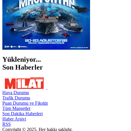
Yükleniyor...
Son Haberler
Hava Durumu
Trafik Durumu
Puan Durumu ve Fikstür
Tüm Manşetler
Son Dakika Haberleri
Haber Arşivi
RSS
Copyright © 2025. Her hakkı saklıdır.