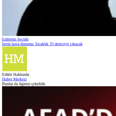
Editörün Seçtiği
İzmir hava durumu: Sıcaklık 35 dereceye çıkacak
Editör Hakkında
Haber Merkezi
Bunlar da ilginizi çekebilir