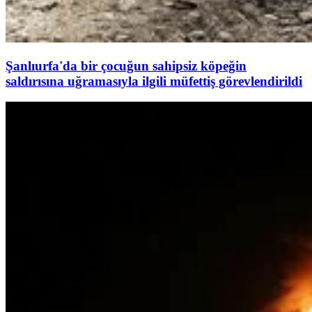
Şanlıurfa'da bir çocuğun sahipsiz köpeğin
saldırısına uğramasıyla ilgili müfettiş görevlendirildi