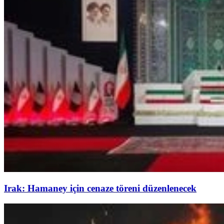
Irak: Hamaney için cenaze töreni düzenlenecek