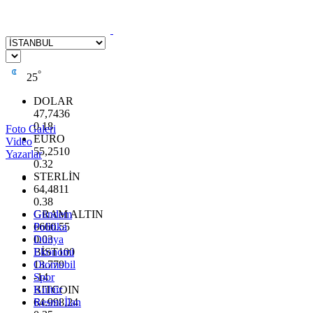
°
25
DOLAR
47,7436
0.18
Foto Galeri
EURO
Video
55,2510
Yazarlar
0.32
STERLİN
64,4811
0.38
GRAM ALTIN
Gündem
6660.55
Politika
0.03
Dünya
BİST100
Ekonomi
13.779
Otomobil
-14
Spor
BITCOIN
Kültür
64.998,24
Resmi İlan