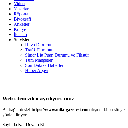
Video
Yazarlar
Röportaj
Biyografi
Anketler
Künye
İletişim
Servisler
Hava Durumu
Trafik Durumu
Süper Lig Puan Durumu ve Fikstür
Tüm Manşetler
Son Dakika Haberleri
Haber Arşivi
Web sitemizden ayrılıyorsunuz
Bu bağlantı sizi
https://www.milatgazetesi.com
dışındaki bir siteye
yönlendiriyor.
Sayfada Kal
Devam Et