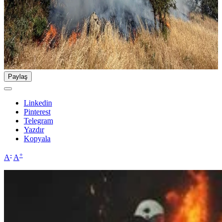
Paylaş
Linkedin
Pinterest
Telegram
Yazdır
Kopyala
-
+
A
A