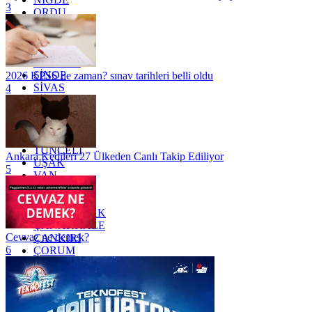
3
ORDU
OSMANİYE
RİZE
SAKARYA
SAMSUN
SİNOP
2026 KPSS ne zaman? sınav tarihleri belli oldu
SİVAS
4
SİİRT
TEKİRDAĞ
TOKAT
TRABZON
TUNCELİ
Ankara Kedileri 27 Ülkeden Canlı Takip Ediliyor
UŞAK
5
VAN
YALOVA
YOZGAT
ZONGULDAK
ÇANAKKALE
Cevvaz ne demek?
ÇANKIRI
6
ÇORUM
İSTANBUL
İZMİR
ŞANLIURFA
ŞIRNAK