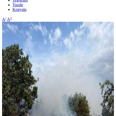
Telegram
Yazdır
Kopyala
-
+
A
A