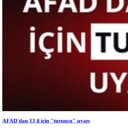
AFAD'dan 13 il için "turuncu" uyarı