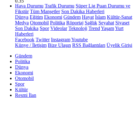
0.35
Hava Durumu
Trafik Durumu
Süper Lig Puan Durumu ve
Fikstür
Tüm Manşetler
Son Dakika Haberleri
Dünya
Eğitim
Ekonomi
Gündem
Hayat
İslam
Kültür-Sanat
Medya
Otomobil
Politika
Röportaj
Sağlık
Seyahat
Siyaset
Son Dakika
Spor
Videolar
Teknoloji
Trend
Yaşam
Yurt
Haberleri
Facebook
Twitter
Instagram
Youtube
Künye / İletişim
Bize Ulaşın
RSS Bağlantıları
Üyelik Girişi
Gündem
Politika
Dünya
Ekonomi
Otomobil
Spor
Kültür
Resmi İlan