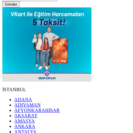
Gönder
İSTANBUL
ADANA
ADIYAMAN
AFYONKARAHİSAR
AKSARAY
AMASYA
ANKARA
ANTALYA