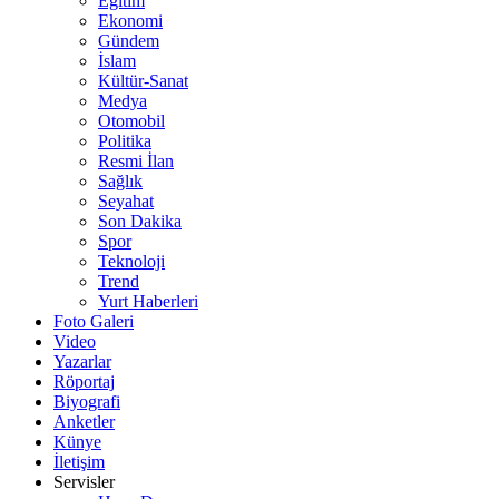
Eğitim
Ekonomi
Gündem
İslam
Kültür-Sanat
Medya
Otomobil
Politika
Resmi İlan
Sağlık
Seyahat
Son Dakika
Spor
Teknoloji
Trend
Yurt Haberleri
Foto Galeri
Video
Yazarlar
Röportaj
Biyografi
Anketler
Künye
İletişim
Servisler