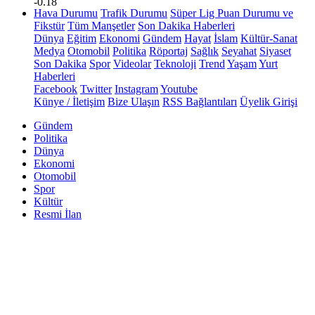
-0.18
Hava Durumu
Trafik Durumu
Süper Lig Puan Durumu ve
Fikstür
Tüm Manşetler
Son Dakika Haberleri
Dünya
Eğitim
Ekonomi
Gündem
Hayat
İslam
Kültür-Sanat
Medya
Otomobil
Politika
Röportaj
Sağlık
Seyahat
Siyaset
Son Dakika
Spor
Videolar
Teknoloji
Trend
Yaşam
Yurt
Haberleri
Facebook
Twitter
Instagram
Youtube
Künye / İletişim
Bize Ulaşın
RSS Bağlantıları
Üyelik Girişi
Gündem
Politika
Dünya
Ekonomi
Otomobil
Spor
Kültür
Resmi İlan