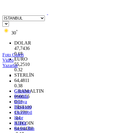
°
30
DOLAR
47,7436
0.18
Foto Galeri
EURO
Video
55,2510
Yazarlar
0.32
STERLİN
64,4811
0.38
GRAM ALTIN
Gündem
6660.55
Politika
0.03
Dünya
BİST100
Ekonomi
13.779
Otomobil
-14
Spor
BITCOIN
Kültür
64.944,08
Resmi İlan