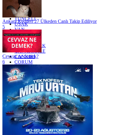
TEKİRDAĞ
TOKAT
TRABZON
TUNCELİ
Ankara Kedileri 27 Ülkeden Canlı Takip Ediliyor
UŞAK
5
VAN
YALOVA
YOZGAT
ZONGULDAK
ÇANAKKALE
Cevvaz ne demek?
ÇANKIRI
6
ÇORUM
İSTANBUL
İZMİR
ŞANLIURFA
ŞIRNAK