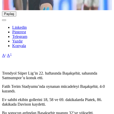
Paylaş
Linkedin
Pinterest
Telegram
Yazdır
Kopyala
-
+
A
A
Trendyol Süper Lig’in 22. haftasında Başakşehir, sahasında
Samsunspor’u konuk etti.
Fatih Terim Stadyumu’nda oynanan mücadeleyi Başakşehir, 4-0
kazandı.
Ev sahibi ekibin gollerini 18, 58 ve 69. dakikalarda Piatek, 86.
dakikada Davison kaydetti.
Bu sonucun ardından Başakşehir puanını 32’ye yükseltti.