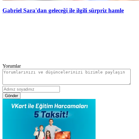
Gabriel Sara'dan geleceği ile ilgili sürpriz hamle
Yorumlar
Gönder