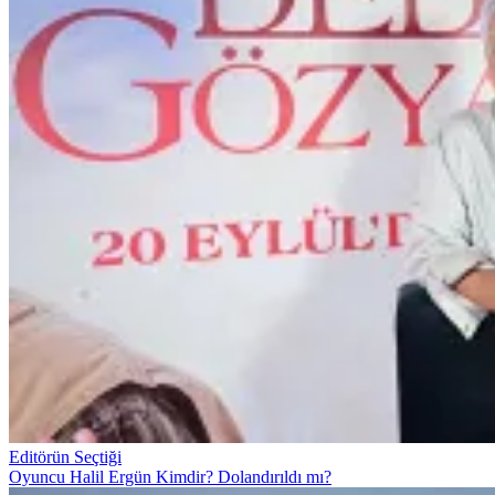
Editörün Seçtiği
Oyuncu Halil Ergün Kimdir? Dolandırıldı mı?