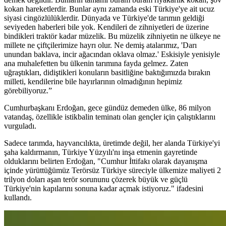
kokan hareketlerdir. Bunlar aynı zamanda eski Türkiye'ye ait ucuz
siyasi cingözlülüklerdir. Dünyada ve Türkiye'de tarımın geldiği
seviyeden haberleri bile yok. Kendileri de zihniyetleri de üzerine
bindikleri traktör kadar müzelik. Bu müzelik zihniyetin ne ülkeye ne
millete ne çiftçilerimize hayrı olur. Ne demiş atalarımız, 'Darı
unundan baklava, incir ağacından oklava olmaz.' Eskisiyle yenisiyle
ana muhalefetten bu ülkenin tarımına fayda gelmez. Zaten
uğraştıkları, didiştikleri konuların basitliğine baktığımızda bırakın
milleti, kendilerine bile hayırlarının olmadığının hepimiz
görebiliyoruz.”
Cumhurbaşkanı Erdoğan, gece gündüz demeden ülke, 86 milyon
vatandaş, özellikle istikbalin teminatı olan gençler için çalıştıklarını
vurguladı.
Sadece tarımda, hayvancılıkta, üretimde değil, her alanda Türkiye'yi
şaha kaldırmanın, Türkiye Yüzyılı'nı inşa etmenin gayretinde
olduklarını belirten Erdoğan, "Cumhur İttifakı olarak dayanışma
içinde yürüttüğümüz Terörsüz Türkiye süreciyle ülkemize maliyeti 2
trilyon doları aşan terör sorununu çözerek büyük ve güçlü
Türkiye'nin kapılarını sonuna kadar açmak istiyoruz." ifadesini
kullandı.