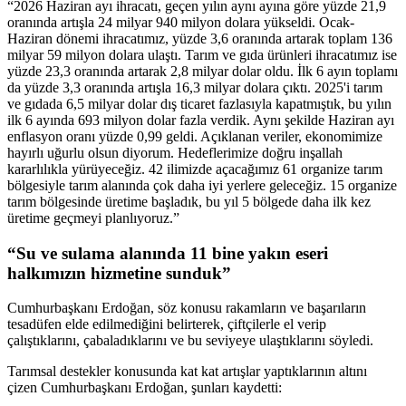
“2026 Haziran ayı ihracatı, geçen yılın aynı ayına göre yüzde 21,9
oranında artışla 24 milyar 940 milyon dolara yükseldi. Ocak-
Haziran dönemi ihracatımız, yüzde 3,6 oranında artarak toplam 136
milyar 59 milyon dolara ulaştı. Tarım ve gıda ürünleri ihracatımız ise
yüzde 23,3 oranında artarak 2,8 milyar dolar oldu. İlk 6 ayın toplamı
da yüzde 3,3 oranında artışla 16,3 milyar dolara çıktı. 2025'i tarım
ve gıdada 6,5 milyar dolar dış ticaret fazlasıyla kapatmıştık, bu yılın
ilk 6 ayında 693 milyon dolar fazla verdik. Aynı şekilde Haziran ayı
enflasyon oranı yüzde 0,99 geldi. Açıklanan veriler, ekonomimize
hayırlı uğurlu olsun diyorum. Hedeflerimize doğru inşallah
kararlılıkla yürüyeceğiz. 42 ilimizde açacağımız 61 organize tarım
bölgesiyle tarım alanında çok daha iyi yerlere geleceğiz. 15 organize
tarım bölgesinde üretime başladık, bu yıl 5 bölgede daha ilk kez
üretime geçmeyi planlıyoruz.”
“Su ve sulama alanında 11 bine yakın eseri
halkımızın hizmetine sunduk”
Cumhurbaşkanı Erdoğan, söz konusu rakamların ve başarıların
tesadüfen elde edilmediğini belirterek, çiftçilerle el verip
çalıştıklarını, çabaladıklarını ve bu seviyeye ulaştıklarını söyledi.
Tarımsal destekler konusunda kat kat artışlar yaptıklarının altını
çizen Cumhurbaşkanı Erdoğan, şunları kaydetti: