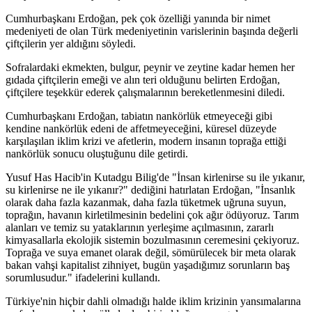
Cumhurbaşkanı Erdoğan, pek çok özelliği yanında bir nimet
medeniyeti de olan Türk medeniyetinin varislerinin başında değerli
çiftçilerin yer aldığını söyledi.
Sofralardaki ekmekten, bulgur, peynir ve zeytine kadar hemen her
gıdada çiftçilerin emeği ve alın teri olduğunu belirten Erdoğan,
çiftçilere teşekkür ederek çalışmalarının bereketlenmesini diledi.
Cumhurbaşkanı Erdoğan, tabiatın nankörlük etmeyeceği gibi
kendine nankörlük edeni de affetmeyeceğini, küresel düzeyde
karşılaşılan iklim krizi ve afetlerin, modern insanın toprağa ettiği
nankörlük sonucu oluştuğunu dile getirdi.
Yusuf Has Hacib'in Kutadgu Bilig'de "İnsan kirlenirse su ile yıkanır,
su kirlenirse ne ile yıkanır?" dediğini hatırlatan Erdoğan, "İnsanlık
olarak daha fazla kazanmak, daha fazla tüketmek uğruna suyun,
toprağın, havanın kirletilmesinin bedelini çok ağır ödüyoruz. Tarım
alanları ve temiz su yataklarının yerleşime açılmasının, zararlı
kimyasallarla ekolojik sistemin bozulmasının ceremesini çekiyoruz.
Toprağa ve suya emanet olarak değil, sömürülecek bir meta olarak
bakan vahşi kapitalist zihniyet, bugün yaşadığımız sorunların baş
sorumlusudur." ifadelerini kullandı.
Türkiye'nin hiçbir dahli olmadığı halde iklim krizinin yansımalarına