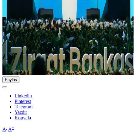
Paylaş
Linkedin
Pinterest
Telegram
Yazdır
Kopyala
-
+
A
A