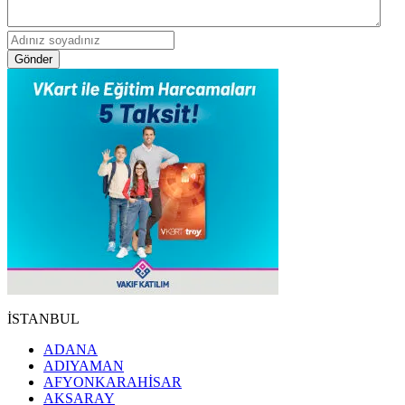
Gönder
İSTANBUL
ADANA
ADIYAMAN
AFYONKARAHİSAR
AKSARAY