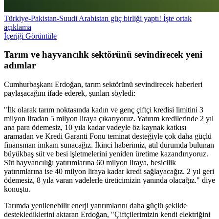
Türkiye-Pakistan-Suudi Arabistan güç birliği yaptı! İşte ortak
açıklama
İçeriği Görüntüle
Tarım ve hayvancılık sektörünü sevindirecek yeni
adımlar
Cumhurbaşkanı Erdoğan, tarım sektörünü sevindirecek haberleri
paylaşacağını ifade ederek, şunları söyledi:
"İlk olarak tarım noktasında kadın ve genç çiftçi kredisi limitini 3
milyon liradan 5 milyon liraya çıkarıyoruz. Yatırım kredilerinde 2 yıl
ana para ödemesiz, 10 yıla kadar vadeyle öz kaynak katkısı
aramadan ve Kredi Garanti Fonu teminat desteğiyle çok daha güçlü
finansman imkanı sunacağız. İkinci haberimiz, atıl durumda bulunan
büyükbaş süt ve besi işletmelerini yeniden üretime kazandırıyoruz.
Süt hayvancılığı yatırımlarına 60 milyon liraya, besicilik
yatırımlarına ise 40 milyon liraya kadar kredi sağlayacağız. 2 yıl geri
ödemesiz, 8 yıla varan vadelerle üreticimizin yanında olacağız." diye
konuştu.
Tarımda yenilenebilir enerji yatırımlarını daha güçlü şekilde
desteklediklerini aktaran Erdoğan, "Çiftçilerimizin kendi elektriğini