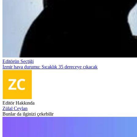
Editörün Seçtiği
İzmir hava durumu: Sıcaklık 35 dereceye çıkacak
Editör Hakkında
Zülal Ceylan
Bunlar da ilginizi çekebilir