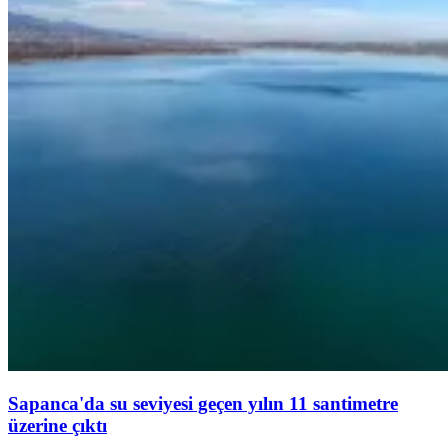
Sapanca'da su seviyesi geçen yılın 11 santimetre
üzerine çıktı