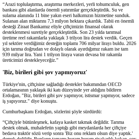
“Arazi toplulaştırma, araştırma merkezleri, yerli tohumculuk, gen
bankası gibi alanlarda önemli yatırımlar gerçekleştirdik. Su ve
sulama alanında 11 bine yakın eseri halkımızın hizmetine sunduk.
Sulanan alan miktarını 7,3 milyon hektara çıkardık. Tabii en önemli
desteği Ziraat Bankamız eliyle çiftçimizin finansal olarak
desteklenmesi suretiyle gerçekleştirdik. Son 23 yılda tarımsal
üretime reel rakamlarla yaklaşık 3 trilyon lira destek verdik. Geçen
yıl sektöre verdiğimiz desteğin toplamı 706 milyar lirayı buldu. 2026
için tarıma doğrudan ve dolaylı olarak ayırdığımız rakam ise tam
939 milyar lira. Yani 1 trilyon liraya varan devasa bir rakamla
üreticimizi destekleyeceğiz.”
'Biz, birileri gibi şov yapmıyoruz'
Türkiye'nin, çiftçisine sağladığı destekler bakımından OECD
ortalamasının yaklaşık iki katı düzeyinde yer aldığını bildiren
Erdoğan, "Biz, birileri gibi şov yapmıyor, istismar yapmıyor, sadece
iş yapıyoruz." diye konuştu.
Cumhurbaşkanı Erdoğan, sözlerini şöyle sürdürdü:
“Çiftçiyle bütünleşmek, kafaya kasket takmak değildir. Tarıma
destek olmak, muhalefetin yaptığı gibi meydanlarda her çiftçiye
bedava traktör sözü verip sonra 'Biz onu reklam olsun diye yaptık.'
demek değildir. Bunların tamamı buram buram riyakarlık kokan, şov