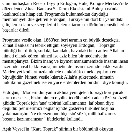
Cumhurbaşkanı Recep Tayyip Erdoğan, Haliç Kongre Merkezi'nde
düzenlenen Ziraat Bankası 5. Tarım Ekosistemi Buluşması'nda
katılımcılara hitap etti. Programda bulunmaktan duyduğu
memnuniyeti dile getiren Erdoğan, Türkiye'nin dört bir yanındaki
çiftçilere selam ve sevgilerini ileterek tarım sektörünün temsilcilerine
başarılar diledi.
Programa vesile olan, 1863'ten beri tarımın en büyük destekçisi
Ziraat Bankası'nı tebrik ettiğini söyleyen Erdoğan, "Toprağın
bitirdiği her ürünü, sudaki, karadaki, havadaki her canlıyı Allah'ın
nimeti olarak gören, nimeti ise aziz bilen bir medeniyetin
mensuplarıyız. Bizim inanç ve kıymet manzumemizde insanın insan
üzerinde nasıl hakkı varsa, nimetin de insan üzerinde hakkı vardır.
Medeniyet kodlarımızda nimete nankörlük etmek ayıpların en
büyüğüdür. Nimeti vesile kılarak Allah'a şükretmek, nimetin
hukukunu gözetmek ise en yüce erdemlerden biridir." diye konuştu.
Erdoğan, "Modern dünyanın aklına yeni gelen toprağı koruyacak
tarım meselesi, bizim binlerce yıllık tecrübemizin adeta özü ve özeti
gibidir. Toprak için 'ana' tabirini kullanmamız, laf olsun diye
değildir. Şehirlerimizi bağlar içinde gösteren türküler boşuna
yakılmamıştır. 'Ne ekersen onu biçersin' sözü, milli hafızamıza
boşuna kazınmamıştır." ifadelerini kullandı.
Aşık Veysel'in "Kara Toprak" şiirinin bir bölümünü okuyan