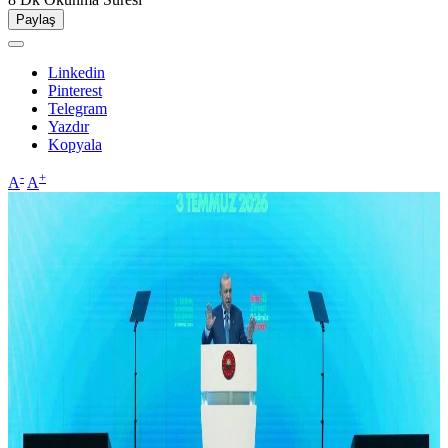
Paylaş
Linkedin
Pinterest
Telegram
Yazdır
Kopyala
-
+
A
A