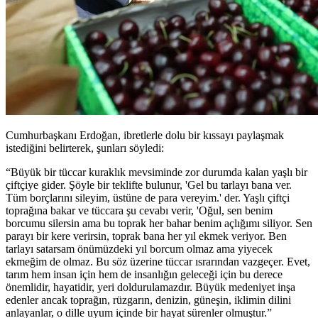
Cumhurbaşkanı Erdoğan, ibretlerle dolu bir kıssayı paylaşmak
istediğini belirterek, şunları söyledi:
“Büyük bir tüccar kuraklık mevsiminde zor durumda kalan yaşlı bir
çiftçiye gider. Şöyle bir teklifte bulunur, 'Gel bu tarlayı bana ver.
Tüm borçlarını sileyim, üstüne de para vereyim.' der. Yaşlı çiftçi
toprağına bakar ve tüccara şu cevabı verir, 'Oğul, sen benim
borcumu silersin ama bu toprak her bahar benim açlığımı siliyor. Sen
parayı bir kere verirsin, toprak bana her yıl ekmek veriyor. Ben
tarlayı satarsam önümüzdeki yıl borcum olmaz ama yiyecek
ekmeğim de olmaz. Bu söz üzerine tüccar ısrarından vazgeçer. Evet,
tarım hem insan için hem de insanlığın geleceği için bu derece
önemlidir, hayatidir, yeri doldurulamazdır. Büyük medeniyet inşa
edenler ancak toprağın, rüzgarın, denizin, güneşin, iklimin dilini
anlayanlar, o dille uyum içinde bir hayat sürenler olmuştur.”