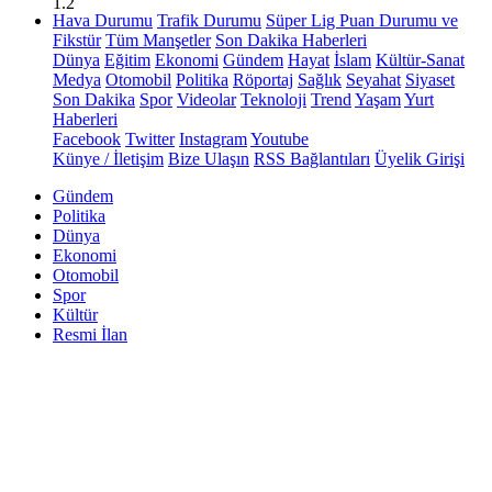
1.2
Hava Durumu
Trafik Durumu
Süper Lig Puan Durumu ve
Fikstür
Tüm Manşetler
Son Dakika Haberleri
Dünya
Eğitim
Ekonomi
Gündem
Hayat
İslam
Kültür-Sanat
Medya
Otomobil
Politika
Röportaj
Sağlık
Seyahat
Siyaset
Son Dakika
Spor
Videolar
Teknoloji
Trend
Yaşam
Yurt
Haberleri
Facebook
Twitter
Instagram
Youtube
Künye / İletişim
Bize Ulaşın
RSS Bağlantıları
Üyelik Girişi
Gündem
Politika
Dünya
Ekonomi
Otomobil
Spor
Kültür
Resmi İlan