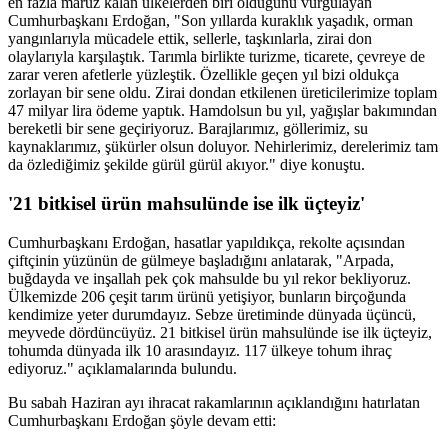
en fazla maruz kalan ülkelerden biri olduğunu vurgulayan
Cumhurbaşkanı Erdoğan, "Son yıllarda kuraklık yaşadık, orman
yangınlarıyla mücadele ettik, sellerle, taşkınlarla, zirai don
olaylarıyla karşılaştık. Tarımla birlikte turizme, ticarete, çevreye de
zarar veren afetlerle yüzleştik. Özellikle geçen yıl bizi oldukça
zorlayan bir sene oldu. Zirai dondan etkilenen üreticilerimize toplam
47 milyar lira ödeme yaptık. Hamdolsun bu yıl, yağışlar bakımından
bereketli bir sene geçiriyoruz. Barajlarımız, göllerimiz, su
kaynaklarımız, şükürler olsun doluyor. Nehirlerimiz, derelerimiz tam
da özlediğimiz şekilde gürül gürül akıyor." diye konuştu.
'21 bitkisel ürün mahsulünde ise ilk üçteyiz'
Cumhurbaşkanı Erdoğan, hasatlar yapıldıkça, rekolte açısından
çiftçinin yüzünün de gülmeye başladığını anlatarak, "Arpada,
buğdayda ve inşallah pek çok mahsulde bu yıl rekor bekliyoruz.
Ülkemizde 206 çeşit tarım ürünü yetişiyor, bunların birçoğunda
kendimize yeter durumdayız. Sebze üretiminde dünyada üçüncü,
meyvede dördüncüyüz. 21 bitkisel ürün mahsulünde ise ilk üçteyiz,
tohumda dünyada ilk 10 arasındayız. 117 ülkeye tohum ihraç
ediyoruz." açıklamalarında bulundu.
Bu sabah Haziran ayı ihracat rakamlarının açıklandığını hatırlatan
Cumhurbaşkanı Erdoğan şöyle devam etti: