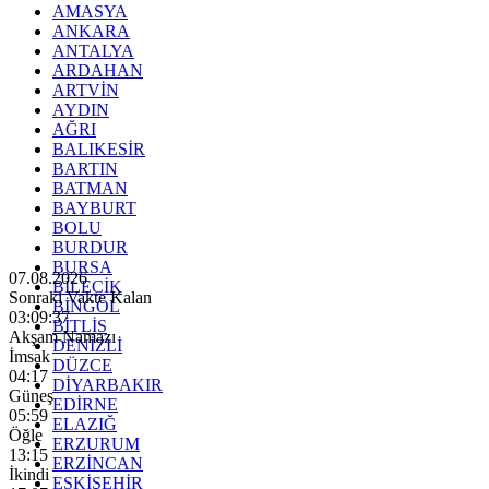
AMASYA
ANKARA
ANTALYA
ARDAHAN
ARTVİN
AYDIN
AĞRI
BALIKESİR
BARTIN
BATMAN
BAYBURT
BOLU
BURDUR
BURSA
07.08.2026
BİLECİK
Sonraki Vakte Kalan
BİNGÖL
03:09:35
BİTLİS
Akşam Namazı
DENİZLİ
İmsak
DÜZCE
04:17
DİYARBAKIR
Güneş
EDİRNE
05:59
ELAZIĞ
Öğle
ERZURUM
13:15
ERZİNCAN
İkindi
ESKİŞEHİR