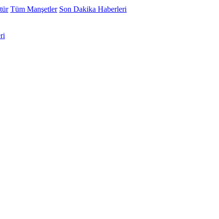
tür
Tüm Manşetler
Son Dakika Haberleri
ri