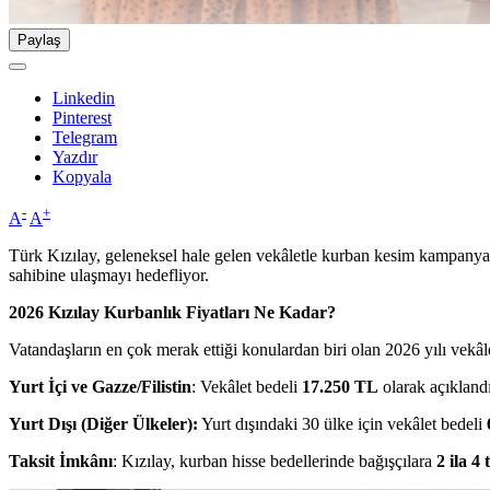
Paylaş
Linkedin
Pinterest
Telegram
Yazdır
Kopyala
-
+
A
A
Türk Kızılay, geleneksel hale gelen vekâletle kurban kesim kampanyas
sahibine ulaşmayı hedefliyor.
2026 Kızılay Kurbanlık Fiyatları Ne Kadar?
Vatandaşların en çok merak ettiği konulardan biri olan 2026 yılı vekâlet
Yurt İçi ve Gazze/Filistin
: Vekâlet bedeli
17.250 TL
olarak açıklandı
Yurt Dışı (Diğer Ülkeler):
Yurt dışındaki 30 ülke için vekâlet bedeli
Taksit İmkânı
: Kızılay, kurban hisse bedellerinde bağışçılara
2 ila 4 