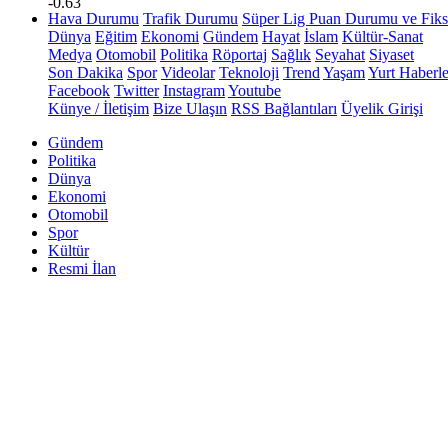
-0.63
Hava Durumu
Trafik Durumu
Süper Lig Puan Durumu ve Fiks
Dünya
Eğitim
Ekonomi
Gündem
Hayat
İslam
Kültür-Sanat
Medya
Otomobil
Politika
Röportaj
Sağlık
Seyahat
Siyaset
Son Dakika
Spor
Videolar
Teknoloji
Trend
Yaşam
Yurt Haberle
Facebook
Twitter
Instagram
Youtube
Künye / İletişim
Bize Ulaşın
RSS Bağlantıları
Üyelik Girişi
Gündem
Politika
Dünya
Ekonomi
Otomobil
Spor
Kültür
Resmi İlan