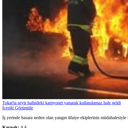
Tokat'ta seyir halindeki kamyonet yanarak kullanılamaz hale geldi
İçeriği Görüntüle
İş yerinde hasara neden olan yangın itfaiye ekiplerinin müdahalesiyle
Kaynak:
AA