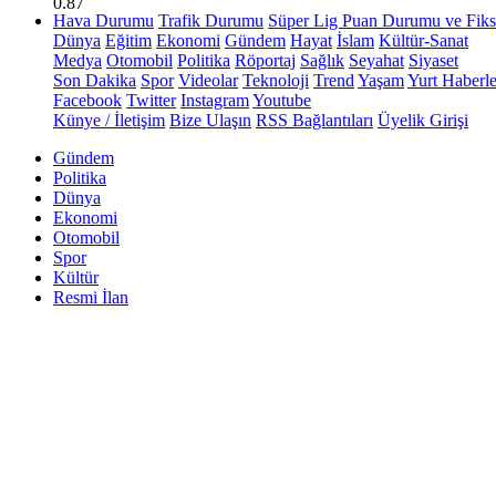
0.87
Hava Durumu
Trafik Durumu
Süper Lig Puan Durumu ve Fiks
Dünya
Eğitim
Ekonomi
Gündem
Hayat
İslam
Kültür-Sanat
Medya
Otomobil
Politika
Röportaj
Sağlık
Seyahat
Siyaset
Son Dakika
Spor
Videolar
Teknoloji
Trend
Yaşam
Yurt Haberle
Facebook
Twitter
Instagram
Youtube
Künye / İletişim
Bize Ulaşın
RSS Bağlantıları
Üyelik Girişi
Gündem
Politika
Dünya
Ekonomi
Otomobil
Spor
Kültür
Resmi İlan