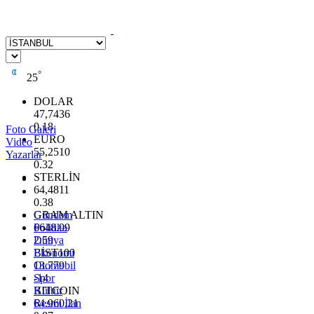
°
25
DOLAR
47,7436
0.18
Foto Galeri
EURO
Video
55,2510
Yazarlar
0.32
STERLİN
64,4811
0.38
GRAM ALTIN
Gündem
6648.99
Politika
2.59
Dünya
BİST100
Ekonomi
13.779
Otomobil
-14
Spor
BITCOIN
Kültür
64.960,21
Resmi İlan