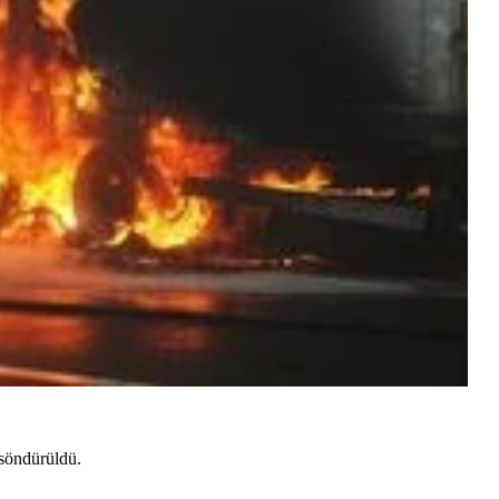
 söndürüldü.