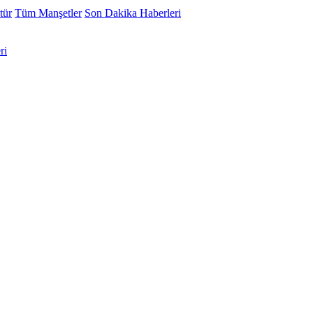
tür
Tüm Manşetler
Son Dakika Haberleri
ri