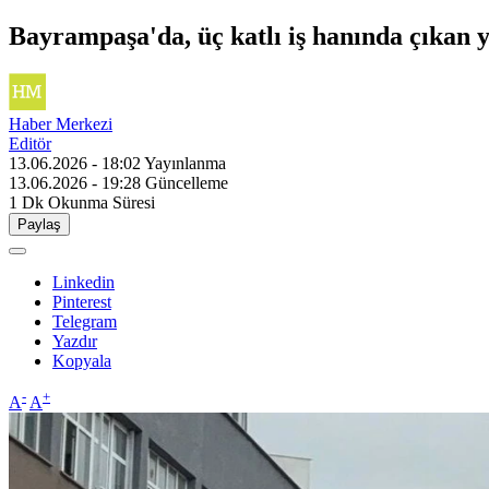
Bayrampaşa'da, üç katlı iş hanında çıkan 
Haber Merkezi
Editör
13.06.2026 - 18:02
Yayınlanma
13.06.2026 - 19:28
Güncelleme
1 Dk
Okunma Süresi
Paylaş
Linkedin
Pinterest
Telegram
Yazdır
Kopyala
-
+
A
A