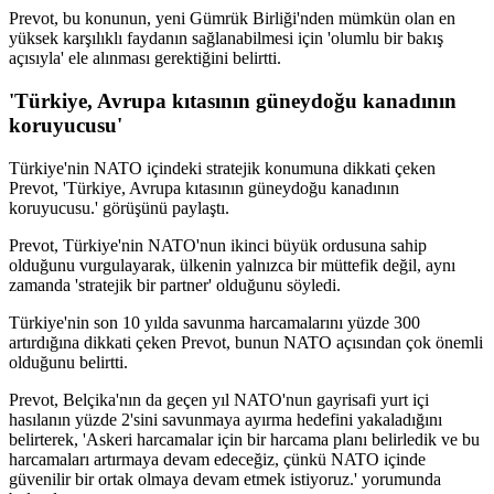
Prevot, bu konunun, yeni Gümrük Birliği'nden mümkün olan en
yüksek karşılıklı faydanın sağlanabilmesi için 'olumlu bir bakış
açısıyla' ele alınması gerektiğini belirtti.
'Türkiye, Avrupa kıtasının güneydoğu kanadının
koruyucusu'
Türkiye'nin NATO içindeki stratejik konumuna dikkati çeken
Prevot, 'Türkiye, Avrupa kıtasının güneydoğu kanadının
koruyucusu.' görüşünü paylaştı.
Prevot, Türkiye'nin NATO'nun ikinci büyük ordusuna sahip
olduğunu vurgulayarak, ülkenin yalnızca bir müttefik değil, aynı
zamanda 'stratejik bir partner' olduğunu söyledi.
Türkiye'nin son 10 yılda savunma harcamalarını yüzde 300
artırdığına dikkati çeken Prevot, bunun NATO açısından çok önemli
olduğunu belirtti.
Prevot, Belçika'nın da geçen yıl NATO'nun gayrisafi yurt içi
hasılanın yüzde 2'sini savunmaya ayırma hedefini yakaladığını
belirterek, 'Askeri harcamalar için bir harcama planı belirledik ve bu
harcamaları artırmaya devam edeceğiz, çünkü NATO içinde
güvenilir bir ortak olmaya devam etmek istiyoruz.' yorumunda