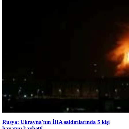
Rusya: Ukrayna'nın İHA saldırılarında 5 kişi
hayatını kaybetti