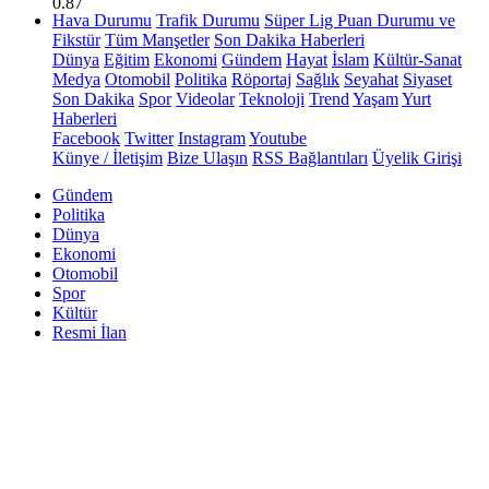
0.87
Hava Durumu
Trafik Durumu
Süper Lig Puan Durumu ve
Fikstür
Tüm Manşetler
Son Dakika Haberleri
Dünya
Eğitim
Ekonomi
Gündem
Hayat
İslam
Kültür-Sanat
Medya
Otomobil
Politika
Röportaj
Sağlık
Seyahat
Siyaset
Son Dakika
Spor
Videolar
Teknoloji
Trend
Yaşam
Yurt
Haberleri
Facebook
Twitter
Instagram
Youtube
Künye / İletişim
Bize Ulaşın
RSS Bağlantıları
Üyelik Girişi
Gündem
Politika
Dünya
Ekonomi
Otomobil
Spor
Kültür
Resmi İlan