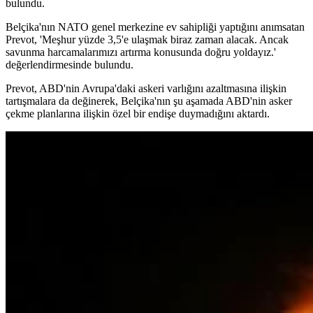
bulundu.
Belçika'nın NATO genel merkezine ev sahipliği yaptığını anımsatan
Prevot, 'Meşhur yüzde 3,5'e ulaşmak biraz zaman alacak. Ancak
savunma harcamalarımızı artırma konusunda doğru yoldayız.'
değerlendirmesinde bulundu.
Prevot, ABD'nin Avrupa'daki askeri varlığını azaltmasına ilişkin
tartışmalara da değinerek, Belçika'nın şu aşamada ABD'nin asker
çekme planlarına ilişkin özel bir endişe duymadığını aktardı.