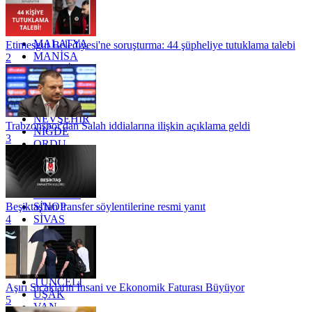
KONYA
KÜTAHYA
KİLİS
MALATYA
Etimesgut Belediyesi'ne soruşturma: 44 şüpheliye tutuklama talebi
MANİSA
2
MARDİN
MERSİN
MUĞLA
MUŞ
NEVŞEHİR
Trabzonspor'dan Salah iddialarına ilişkin açıklama geldi
NİĞDE
3
ORDU
OSMANİYE
RİZE
SAKARYA
SAMSUN
SİNOP
Beşiktaş'tan transfer söylentilerine resmi yanıt
SİVAS
4
SİİRT
TEKİRDAĞ
TOKAT
TRABZON
TUNCELİ
Aşırı Sıcakların İnsani ve Ekonomik Faturası Büyüyor
UŞAK
5
VAN