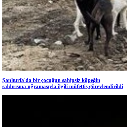
Şanlıurfa'da bir çocuğun sahipsiz köpeğin
saldırısına uğramasıyla ilgili müfettiş görevlendirildi