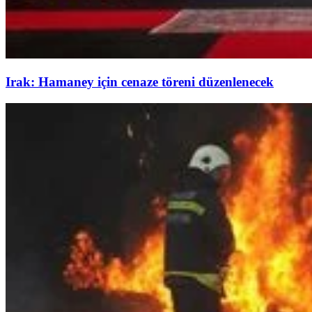
Irak: Hamaney için cenaze töreni düzenlenecek