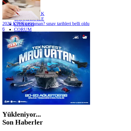
YALOVA
YOZGAT
ZONGULDAK
ÇANAKKALE
2026 KPSS ne zaman? sınav tarihleri belli oldu
ÇANKIRI
6
ÇORUM
İSTANBUL
İZMİR
ŞANLIURFA
ŞIRNAK
Yükleniyor...
Son Haberler