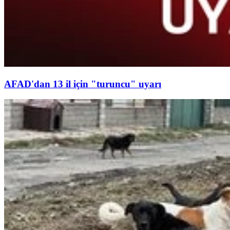
AFAD'dan 13 il için "turuncu" uyarı