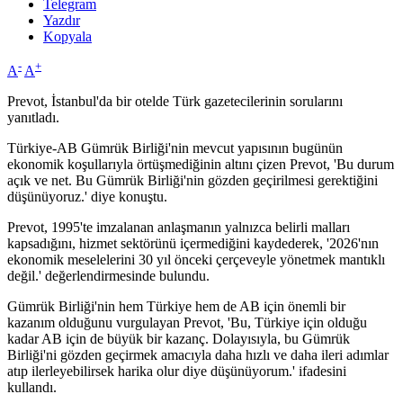
Telegram
Yazdır
Kopyala
-
+
A
A
Prevot, İstanbul'da bir otelde Türk gazetecilerinin sorularını
yanıtladı.
Türkiye-AB Gümrük Birliği'nin mevcut yapısının bugünün
ekonomik koşullarıyla örtüşmediğinin altını çizen Prevot, 'Bu durum
açık ve net. Bu Gümrük Birliği'nin gözden geçirilmesi gerektiğini
düşünüyoruz.' diye konuştu.
Prevot, 1995'te imzalanan anlaşmanın yalnızca belirli malları
kapsadığını, hizmet sektörünü içermediğini kaydederek, '2026'nın
ekonomik meselelerini 30 yıl önceki çerçeveyle yönetmek mantıklı
değil.' değerlendirmesinde bulundu.
Gümrük Birliği'nin hem Türkiye hem de AB için önemli bir
kazanım olduğunu vurgulayan Prevot, 'Bu, Türkiye için olduğu
kadar AB için de büyük bir kazanç. Dolayısıyla, bu Gümrük
Birliği'ni gözden geçirmek amacıyla daha hızlı ve daha ileri adımlar
atıp ilerleyebilirsek harika olur diye düşünüyorum.' ifadesini
kullandı.