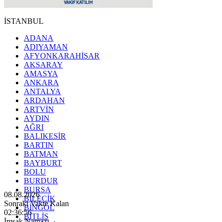
İSTANBUL
ADANA
ADIYAMAN
AFYONKARAHİSAR
AKSARAY
AMASYA
ANKARA
ANTALYA
ARDAHAN
ARTVİN
AYDIN
AĞRI
BALIKESİR
BARTIN
BATMAN
BAYBURT
BOLU
BURDUR
BURSA
08.08.2026
BİLECİK
Sonraki Vakte Kalan
BİNGÖL
02:36:54
BİTLİS
İmsak Namazı