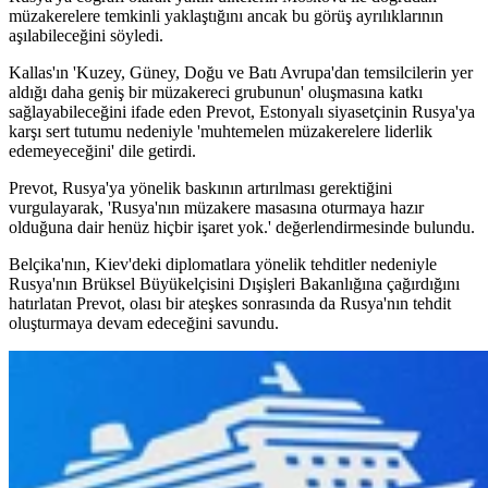
müzakerelere temkinli yaklaştığını ancak bu görüş ayrılıklarının
aşılabileceğini söyledi.
Kallas'ın 'Kuzey, Güney, Doğu ve Batı Avrupa'dan temsilcilerin yer
aldığı daha geniş bir müzakereci grubunun' oluşmasına katkı
sağlayabileceğini ifade eden Prevot, Estonyalı siyasetçinin Rusya'ya
karşı sert tutumu nedeniyle 'muhtemelen müzakerelere liderlik
edemeyeceğini' dile getirdi.
Prevot, Rusya'ya yönelik baskının artırılması gerektiğini
vurgulayarak, 'Rusya'nın müzakere masasına oturmaya hazır
olduğuna dair henüz hiçbir işaret yok.' değerlendirmesinde bulundu.
Belçika'nın, Kiev'deki diplomatlara yönelik tehditler nedeniyle
Rusya'nın Brüksel Büyükelçisini Dışişleri Bakanlığına çağırdığını
hatırlatan Prevot, olası bir ateşkes sonrasında da Rusya'nın tehdit
oluşturmaya devam edeceğini savundu.