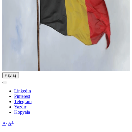
Paylaş
Linkedin
Pinterest
Telegram
Yazdır
Kopyala
-
+
A
A