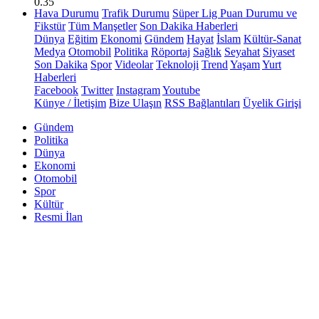
0.35
Hava Durumu
Trafik Durumu
Süper Lig Puan Durumu ve
Fikstür
Tüm Manşetler
Son Dakika Haberleri
Dünya
Eğitim
Ekonomi
Gündem
Hayat
İslam
Kültür-Sanat
Medya
Otomobil
Politika
Röportaj
Sağlık
Seyahat
Siyaset
Son Dakika
Spor
Videolar
Teknoloji
Trend
Yaşam
Yurt
Haberleri
Facebook
Twitter
Instagram
Youtube
Künye / İletişim
Bize Ulaşın
RSS Bağlantıları
Üyelik Girişi
Gündem
Politika
Dünya
Ekonomi
Otomobil
Spor
Kültür
Resmi İlan