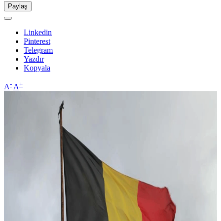
Paylaş
Linkedin
Pinterest
Telegram
Yazdır
Kopyala
-
+
A
A