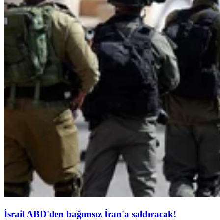
İsrail ABD'den bağımsız İran'a saldıracak!