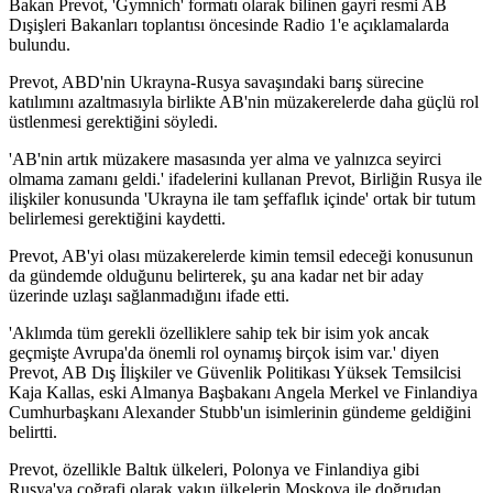
Bakan Prevot, 'Gymnich' formatı olarak bilinen gayri resmi AB
Dışişleri Bakanları toplantısı öncesinde Radio 1'e açıklamalarda
bulundu.
Prevot, ABD'nin Ukrayna-Rusya savaşındaki barış sürecine
katılımını azaltmasıyla birlikte AB'nin müzakerelerde daha güçlü rol
üstlenmesi gerektiğini söyledi.
'AB'nin artık müzakere masasında yer alma ve yalnızca seyirci
olmama zamanı geldi.' ifadelerini kullanan Prevot, Birliğin Rusya ile
ilişkiler konusunda 'Ukrayna ile tam şeffaflık içinde' ortak bir tutum
belirlemesi gerektiğini kaydetti.
Prevot, AB'yi olası müzakerelerde kimin temsil edeceği konusunun
da gündemde olduğunu belirterek, şu ana kadar net bir aday
üzerinde uzlaşı sağlanmadığını ifade etti.
'Aklımda tüm gerekli özelliklere sahip tek bir isim yok ancak
geçmişte Avrupa'da önemli rol oynamış birçok isim var.' diyen
Prevot, AB Dış İlişkiler ve Güvenlik Politikası Yüksek Temsilcisi
Kaja Kallas, eski Almanya Başbakanı Angela Merkel ve Finlandiya
Cumhurbaşkanı Alexander Stubb'un isimlerinin gündeme geldiğini
belirtti.
Prevot, özellikle Baltık ülkeleri, Polonya ve Finlandiya gibi
Rusya'ya coğrafi olarak yakın ülkelerin Moskova ile doğrudan