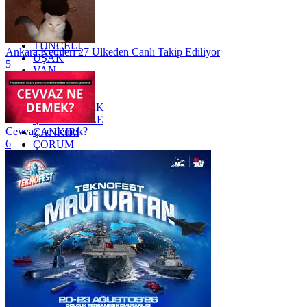
TEKİRDAĞ
TOKAT
TRABZON
TUNCELİ
Ankara Kedileri 27 Ülkeden Canlı Takip Ediliyor
UŞAK
5
VAN
YALOVA
YOZGAT
ZONGULDAK
ÇANAKKALE
Cevvaz ne demek?
ÇANKIRI
6
ÇORUM
İSTANBUL
İZMİR
ŞANLIURFA
ŞIRNAK