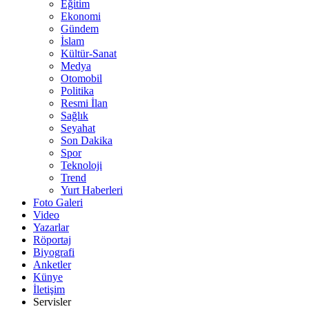
Eğitim
Ekonomi
Gündem
İslam
Kültür-Sanat
Medya
Otomobil
Politika
Resmi İlan
Sağlık
Seyahat
Son Dakika
Spor
Teknoloji
Trend
Yurt Haberleri
Foto Galeri
Video
Yazarlar
Röportaj
Biyografi
Anketler
Künye
İletişim
Servisler