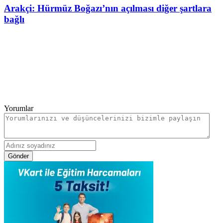
Arakçi: Hürmüz Boğazı’nın açılması diğer şartlara
bağlı
Yorumlar
Gönder