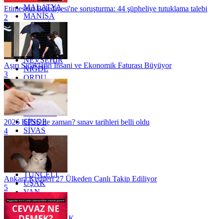
MALATYA
Etimesgut Belediyesi'ne soruşturma: 44 şüpheliye tutuklama talebi
MANİSA
2
MARDİN
MERSİN
MUĞLA
MUŞ
NEVŞEHİR
Aşırı Sıcakların İnsani ve Ekonomik Faturası Büyüyor
NİĞDE
3
ORDU
OSMANİYE
RİZE
SAKARYA
SAMSUN
SİNOP
2026 KPSS ne zaman? sınav tarihleri belli oldu
SİVAS
4
SİİRT
TEKİRDAĞ
TOKAT
TRABZON
TUNCELİ
Ankara Kedileri 27 Ülkeden Canlı Takip Ediliyor
UŞAK
5
VAN
YALOVA
YOZGAT
ZONGULDAK