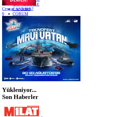
ÇANAKKALE
Cevvaz ne demek?
ÇANKIRI
6
ÇORUM
İSTANBUL
İZMİR
ŞANLIURFA
ŞIRNAK
Yükleniyor...
Son Haberler