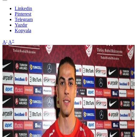
Linkedin
Pinterest
Telegram
Yazdır
Kopyala
-
+
A
A