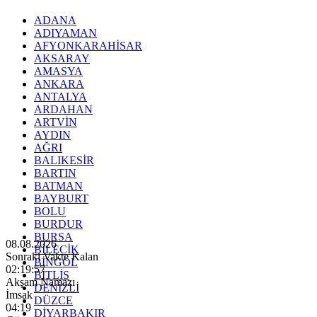
ADANA
ADIYAMAN
AFYONKARAHİSAR
AKSARAY
AMASYA
ANKARA
ANTALYA
ARDAHAN
ARTVİN
AYDIN
AĞRI
BALIKESİR
BARTIN
BATMAN
BAYBURT
BOLU
BURDUR
BURSA
08.08.2026
BİLECİK
Sonraki Vakte Kalan
BİNGÖL
02:19:56
BİTLİS
Akşam Namazı
DENİZLİ
İmsak
DÜZCE
04:19
DİYARBAKIR