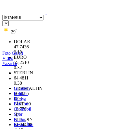
°
29
DOLAR
47,7436
0.18
Foto Galeri
EURO
Video
55,2510
Yazarlar
0.32
STERLİN
64,4811
0.38
GRAM ALTIN
Gündem
6660.55
Politika
0.03
Dünya
BİST100
Ekonomi
13.779
Otomobil
-14
Spor
BITCOIN
Kültür
64.944,08
Resmi İlan