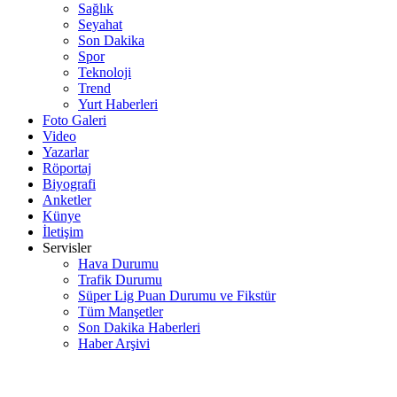
Sağlık
Seyahat
Son Dakika
Spor
Teknoloji
Trend
Yurt Haberleri
Foto Galeri
Video
Yazarlar
Röportaj
Biyografi
Anketler
Künye
İletişim
Servisler
Hava Durumu
Trafik Durumu
Süper Lig Puan Durumu ve Fikstür
Tüm Manşetler
Son Dakika Haberleri
Haber Arşivi