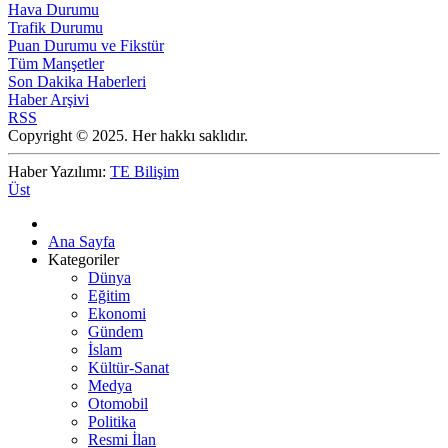
Hava Durumu
Trafik Durumu
Puan Durumu ve Fikstür
Tüm Manşetler
Son Dakika Haberleri
Haber Arşivi
RSS
Copyright © 2025. Her hakkı saklıdır.
Haber Yazılımı:
TE Bilişim
Üst
Ana Sayfa
Kategoriler
Dünya
Eğitim
Ekonomi
Gündem
İslam
Kültür-Sanat
Medya
Otomobil
Politika
Resmi İlan