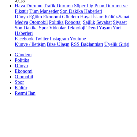
-0.18
Hava Durumu
Trafik Durumu
Süper Lig Puan Durumu ve
Fikstür
Tüm Manşetler
Son Dakika Haberleri
Dünya
Eğitim
Ekonomi
Gündem
Hayat
İslam
Kültür-Sanat
Medya
Otomobil
Politika
Röportaj
Sağlık
Seyahat
Siyaset
Son Dakika
Spor
Videolar
Teknoloji
Trend
Yaşam
Yurt
Haberleri
Facebook
Twitter
Instagram
Youtube
Künye / İletişim
Bize Ulaşın
RSS Bağlantıları
Üyelik Girişi
Gündem
Politika
Dünya
Ekonomi
Otomobil
Spor
Kültür
Resmi İlan