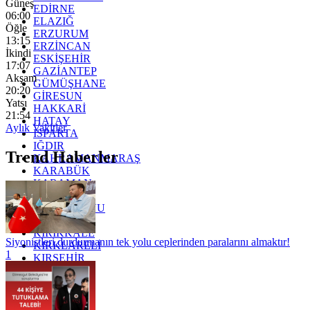
Güneş
EDİRNE
06:00
ELAZIĞ
Öğle
ERZURUM
13:15
ERZİNCAN
İkindi
ESKİŞEHİR
17:07
GAZİANTEP
Akşam
GÜMÜŞHANE
20:20
GİRESUN
Yatsı
HAKKARİ
21:54
HATAY
Aylık Vakitler
ISPARTA
IĞDIR
Trend Haberler
KAHRAMANMARAŞ
KARABÜK
KARAMAN
KARS
KASTAMONU
KAYSERİ
KIRIKKALE
Siyonistleri durdurmanın tek yolu ceplerinden paralarını almaktır!
KIRKLARELİ
1
KIRŞEHİR
KOCAELİ
KONYA
KÜTAHYA
KİLİS