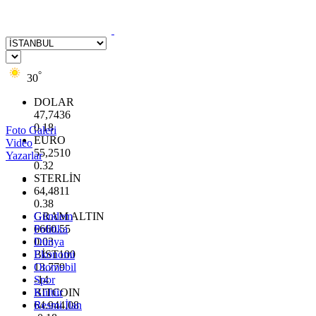
°
30
DOLAR
47,7436
0.18
Foto Galeri
EURO
Video
55,2510
Yazarlar
0.32
STERLİN
64,4811
0.38
GRAM ALTIN
Gündem
6660.55
Politika
0.03
Dünya
BİST100
Ekonomi
13.779
Otomobil
-14
Spor
BITCOIN
Kültür
64.944,08
Resmi İlan