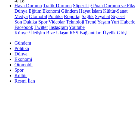
-0.18
Hava Durumu
Trafik Durumu
Süper Lig Puan Durumu ve Fiks
Dünya
Eğitim
Ekonomi
Gündem
Hayat
İslam
Kültür-Sanat
Medya
Otomobil
Politika
Röportaj
Sağlık
Seyahat
Siyaset
Son Dakika
Spor
Videolar
Teknoloji
Trend
Yaşam
Yurt Haberle
Facebook
Twitter
Instagram
Youtube
Künye / İletişim
Bize Ulaşın
RSS Bağlantıları
Üyelik Girişi
Gündem
Politika
Dünya
Ekonomi
Otomobil
Spor
Kültür
Resmi İlan