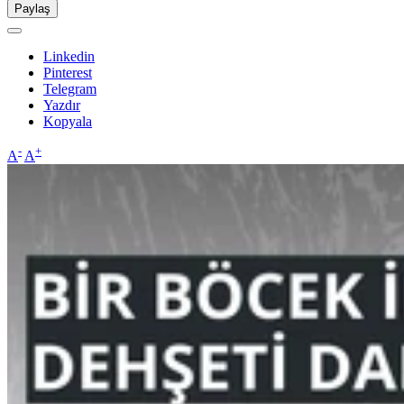
Paylaş
Linkedin
Pinterest
Telegram
Yazdır
Kopyala
-
+
A
A