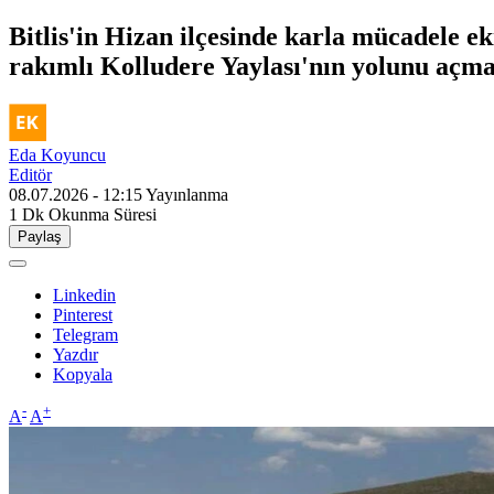
Bitlis'in Hizan ilçesinde karla mücadele eki
rakımlı Kolludere Yaylası'nın yolunu açma
Eda Koyuncu
Editör
08.07.2026 - 12:15
Yayınlanma
1 Dk
Okunma Süresi
Paylaş
Linkedin
Pinterest
Telegram
Yazdır
Kopyala
-
+
A
A