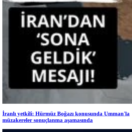
İranlı yetkili: Hürmüz Boğazı konusunda Umman'la
müzakereler sonuçlanma aşamasında