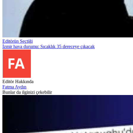
Editörün Seçtiği
İzmir hava durumu: Sıcaklık 35 dereceye çıkacak
Editör Hakkında
Fatma Aydın
Bunlar da ilginizi çekebilir