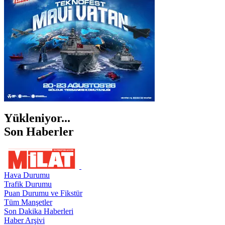
ŞIRNAK
Yükleniyor...
Son Haberler
Hava Durumu
Trafik Durumu
Puan Durumu ve Fikstür
Tüm Manşetler
Son Dakika Haberleri
Haber Arşivi