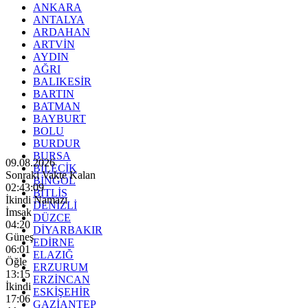
ANKARA
ANTALYA
ARDAHAN
ARTVİN
AYDIN
AĞRI
BALIKESİR
BARTIN
BATMAN
BAYBURT
BOLU
BURDUR
BURSA
09.08.2026
BİLECİK
Sonraki Vakte Kalan
BİNGÖL
02:43:07
BİTLİS
İkindi Namazı
DENİZLİ
İmsak
DÜZCE
04:20
DİYARBAKIR
Güneş
EDİRNE
06:01
ELAZIĞ
Öğle
ERZURUM
13:15
ERZİNCAN
İkindi
ESKİŞEHİR
17:06
GAZİANTEP