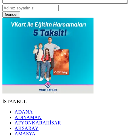
Gönder
İSTANBUL
ADANA
ADIYAMAN
AFYONKARAHİSAR
AKSARAY
AMASYA