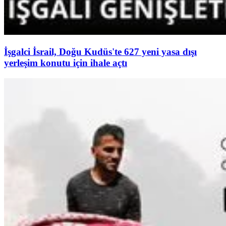
İşgalci İsrail, Doğu Kudüs'te 627 yeni yasa dışı
yerleşim konutu için ihale açtı