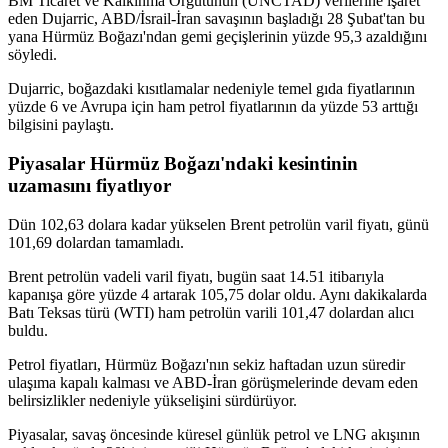
BM Ticaret ve Kalkınma Örgütünün (UNCTAD) verilerine işaret
eden Dujarric, ABD/İsrail-İran savaşının başladığı 28 Şubat'tan bu
yana Hürmüz Boğazı'ndan gemi geçişlerinin yüzde 95,3 azaldığını
söyledi.
Dujarric, boğazdaki kısıtlamalar nedeniyle temel gıda fiyatlarının
yüzde 6 ve Avrupa için ham petrol fiyatlarının da yüzde 53 arttığı
bilgisini paylaştı.
Piyasalar Hürmüz Boğazı'ndaki kesintinin
uzamasını fiyatlıyor
Dün 102,63 dolara kadar yükselen Brent petrolün varil fiyatı, günü
101,69 dolardan tamamladı.
Brent petrolün vadeli varil fiyatı, bugün saat 14.51 itibarıyla
kapanışa göre yüzde 4 artarak 105,75 dolar oldu. Aynı dakikalarda
Batı Teksas türü (WTI) ham petrolün varili 101,47 dolardan alıcı
buldu.
Petrol fiyatları, Hürmüz Boğazı'nın sekiz haftadan uzun süredir
ulaşıma kapalı kalması ve ABD-İran görüşmelerinde devam eden
belirsizlikler nedeniyle yükselişini sürdürüyor.
Piyasalar, savaş öncesinde küresel günlük petrol ve LNG akışının