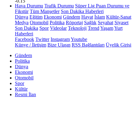
-0.15
Hava Durumu
Trafik Durumu
Süper Lig Puan Durumu ve
Fikstür
Tüm Manşetler
Son Dakika Haberleri
Dünya
Eğitim
Ekonomi
Gündem
Hayat
İslam
Kültür-Sanat
Medya
Otomobil
Politika
Röportaj
Sağlık
Seyahat
Siyaset
Son Dakika
Spor
Videolar
Teknoloji
Trend
Yaşam
Yurt
Haberleri
Facebook
Twitter
Instagram
Youtube
Künye / İletişim
Bize Ulaşın
RSS Bağlantıları
Üyelik Girişi
Gündem
Politika
Dünya
Ekonomi
Otomobil
Spor
Kültür
Resmi İlan