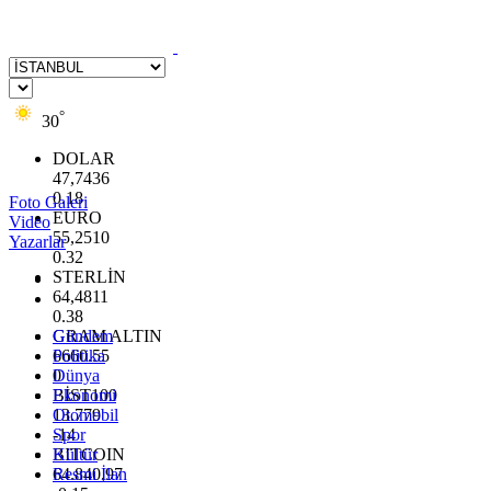
°
30
DOLAR
47,7436
0.18
Foto Galeri
EURO
Video
55,2510
Yazarlar
0.32
STERLİN
64,4811
0.38
GRAM ALTIN
Gündem
6660.55
Politika
0
Dünya
BİST100
Ekonomi
13.779
Otomobil
-14
Spor
BITCOIN
Kültür
64.840,97
Resmi İlan