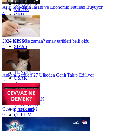
NEVŞEHİR
Aşırı Sıcakların İnsani ve Ekonomik Faturası Büyüyor
NİĞDE
3
ORDU
OSMANİYE
RİZE
SAKARYA
SAMSUN
SİNOP
2026 KPSS ne zaman? sınav tarihleri belli oldu
SİVAS
4
SİİRT
TEKİRDAĞ
TOKAT
TRABZON
TUNCELİ
Ankara Kedileri 27 Ülkeden Canlı Takip Ediliyor
UŞAK
5
VAN
YALOVA
YOZGAT
ZONGULDAK
ÇANAKKALE
Cevvaz ne demek?
ÇANKIRI
6
ÇORUM
İSTANBUL
İZMİR
ŞANLIURFA