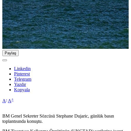
Paylaş
Linkedin
Pinterest
Telegram
Yazdır
Kopyala
-
+
A
A
BM Genel Sekreter Sözcüsü Stephane Dujaric, günlük basın
toplantısında konuştu.