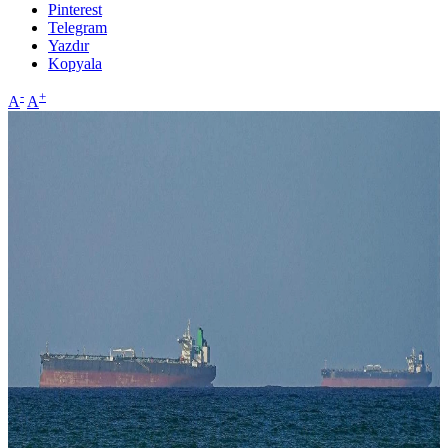
Pinterest
Telegram
Yazdır
Kopyala
-
+
A
A