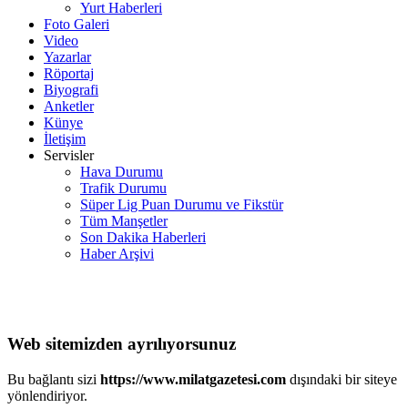
Yurt Haberleri
Foto Galeri
Video
Yazarlar
Röportaj
Biyografi
Anketler
Künye
İletişim
Servisler
Hava Durumu
Trafik Durumu
Süper Lig Puan Durumu ve Fikstür
Tüm Manşetler
Son Dakika Haberleri
Haber Arşivi
Web sitemizden ayrılıyorsunuz
Bu bağlantı sizi
https://www.milatgazetesi.com
dışındaki bir siteye
yönlendiriyor.