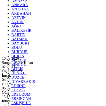
AMASYA
ANKARA
ANTALYA
ARDAHAN
ARTVİN
AYDIN
AĞRI
BALIKESİR
BARTIN
BATMAN
BAYBURT
BOLU
BURDUR
BURSA
10.08.2026
BİLECİK
Sonraki Vakte Kalan
BİNGÖL
02:20:51
BİTLİS
Öğle Namazı
DENİZLİ
İmsak
DÜZCE
04:22
DİYARBAKIR
Güneş
EDİRNE
06:02
ELAZIĞ
Öğle
ERZURUM
13:15
ERZİNCAN
İkindi
ESKİŞEHİR
17:06