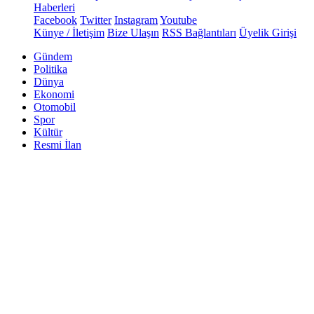
Haberleri
Facebook
Twitter
Instagram
Youtube
Künye / İletişim
Bize Ulaşın
RSS Bağlantıları
Üyelik Girişi
Gündem
Politika
Dünya
Ekonomi
Otomobil
Spor
Kültür
Resmi İlan