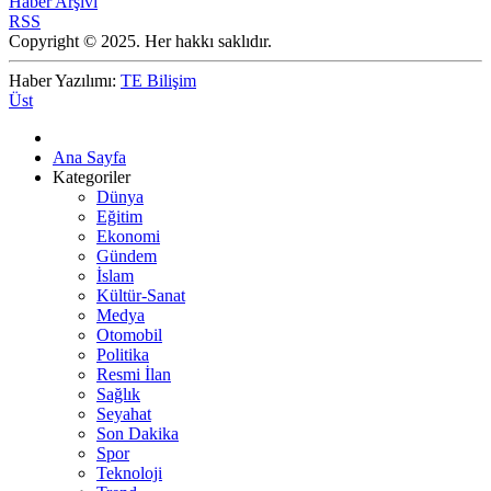
Haber Arşivi
RSS
Copyright © 2025. Her hakkı saklıdır.
Haber Yazılımı:
TE Bilişim
Üst
Ana Sayfa
Kategoriler
Dünya
Eğitim
Ekonomi
Gündem
İslam
Kültür-Sanat
Medya
Otomobil
Politika
Resmi İlan
Sağlık
Seyahat
Son Dakika
Spor
Teknoloji