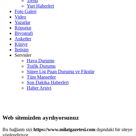
Trend
Yurt Haberleri
Foto Galeri
Video
Yazarlar
Röportaj
Biyografi
Anketler
Künye
İletişim
Servisler
Hava Durumu
Trafik Durumu
Süper Lig Puan Durumu ve Fikstür
Tüm Manşetler
Son Dakika Haberleri
Haber Arşivi
Web sitemizden ayrılıyorsunuz
Bu bağlantı sizi
https://www.milatgazetesi.com
dışındaki bir siteye
yönlendiriyor.