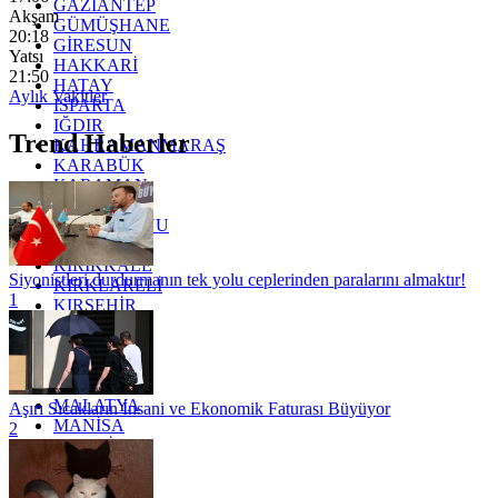
GAZİANTEP
Akşam
GÜMÜŞHANE
20:18
GİRESUN
Yatsı
HAKKARİ
21:50
HATAY
Aylık Vakitler
ISPARTA
IĞDIR
Trend Haberler
KAHRAMANMARAŞ
KARABÜK
KARAMAN
KARS
KASTAMONU
KAYSERİ
KIRIKKALE
Siyonistleri durdurmanın tek yolu ceplerinden paralarını almaktır!
KIRKLARELİ
1
KIRŞEHİR
KOCAELİ
KONYA
KÜTAHYA
KİLİS
MALATYA
Aşırı Sıcakların İnsani ve Ekonomik Faturası Büyüyor
MANİSA
2
MARDİN
MERSİN
MUĞLA