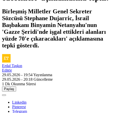
Birleşmiş Milletler Genel Sekreter
Sözcüsü Stephane Dujarric, İsrail
Başbakanı Binyamin Netanyahu'nun
'Gazze Şeridi'nde işgal ettikleri alanları
yüzde 70'e çıkaracakları' açıklamasına
tepki gösterdi.
Erdal Taşkın
Editör
29.05.2026 - 19:54
Yayınlanma
29.05.2026 - 20:18
Güncelleme
1 Dk
Okunma Süresi
Paylaş
Linkedin
Pinterest
Telegram