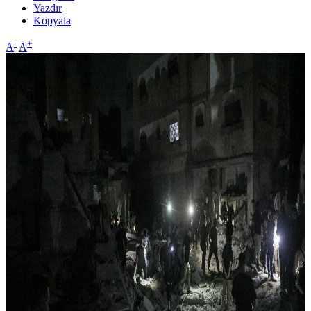
Yazdır
Kopyala
-
+
A
A