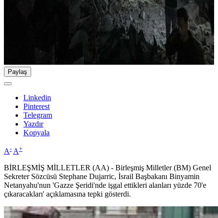
Paylaş
Linkedin
Pinterest
Telegram
Yazdır
Kopyala
-
+
A
A
BİRLEŞMİŞ MİLLETLER (AA) - Birleşmiş Milletler (BM) Genel
Sekreter Sözcüsü Stephane Dujarric, İsrail Başbakanı Binyamin
Netanyahu'nun 'Gazze Şeridi'nde işgal ettikleri alanları yüzde 70'e
çıkaracakları' açıklamasına tepki gösterdi.