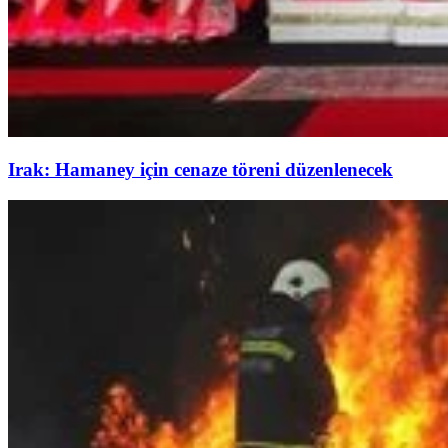
Irak: Hamaney için cenaze töreni düzenlenecek