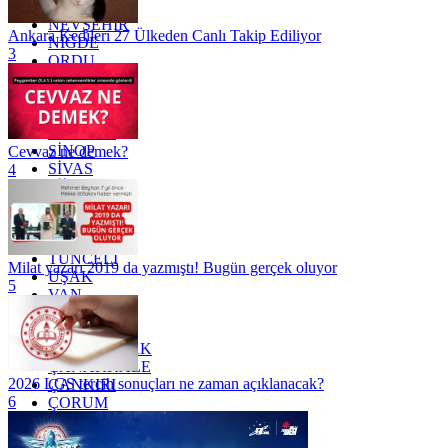
MUŞ
NEVŞEHİR
Ankara Kedileri 27 Ülkeden Canlı Takip Ediliyor
NİĞDE
3
ORDU
OSMANİYE
RİZE
SAKARYA
SAMSUN
SİNOP
Cevvaz ne demek?
SİVAS
4
SİİRT
TEKİRDAĞ
TOKAT
TRABZON
TUNCELİ
Milat yazarı 2019 da yazmıştı! Bugün gerçek oluyor
UŞAK
5
VAN
YALOVA
YOZGAT
ZONGULDAK
ÇANAKKALE
2026 LGS tercih sonuçları ne zaman açıklanacak?
ÇANKIRI
6
ÇORUM
İSTANBUL
İZMİR