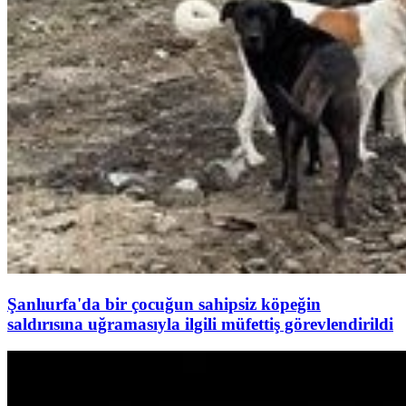
Şanlıurfa'da bir çocuğun sahipsiz köpeğin
saldırısına uğramasıyla ilgili müfettiş görevlendirildi