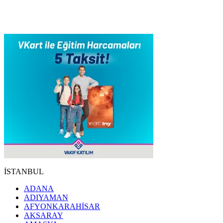
İSTANBUL
ADANA
ADIYAMAN
AFYONKARAHİSAR
AKSARAY