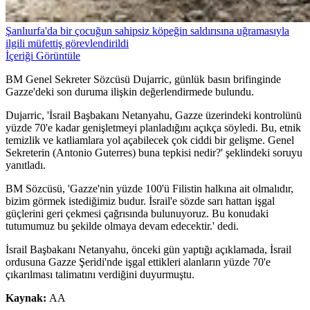
Şanlıurfa'da bir çocuğun sahipsiz köpeğin saldırısına uğramasıyla
ilgili müfettiş görevlendirildi
İçeriği Görüntüle
BM Genel Sekreter Sözcüsü Dujarric, günlük basın brifinginde
Gazze'deki son duruma ilişkin değerlendirmede bulundu.
Dujarric, 'İsrail Başbakanı Netanyahu, Gazze üzerindeki kontrolünü
yüzde 70'e kadar genişletmeyi planladığını açıkça söyledi. Bu, etnik
temizlik ve katliamlara yol açabilecek çok ciddi bir gelişme. Genel
Sekreterin (Antonio Guterres) buna tepkisi nedir?' şeklindeki soruyu
yanıtladı.
BM Sözcüsü, 'Gazze'nin yüzde 100'ü Filistin halkına ait olmalıdır,
bizim görmek istediğimiz budur. İsrail'e sözde sarı hattan işgal
güçlerini geri çekmesi çağrısında bulunuyoruz. Bu konudaki
tutumumuz bu şekilde olmaya devam edecektir.' dedi.
İsrail Başbakanı Netanyahu, önceki gün yaptığı açıklamada, İsrail
ordusuna Gazze Şeridi'nde işgal ettikleri alanların yüzde 70'e
çıkarılması talimatını verdiğini duyurmuştu.
Kaynak:
AA