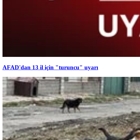
AFAD'dan 13 il için "turuncu" uyarı