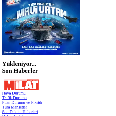
ŞANLIURFA
ŞIRNAK
Yükleniyor...
Son Haberler
Hava Durumu
Trafik Durumu
Puan Durumu ve Fikstür
Tüm Manşetler
Son Dakika Haberleri