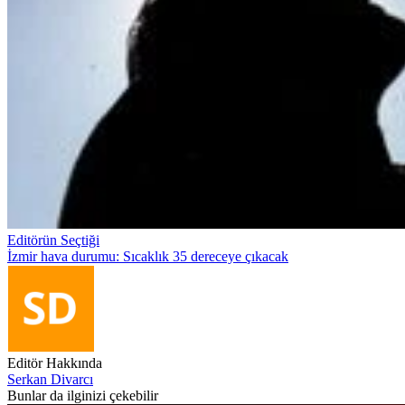
Editörün Seçtiği
İzmir hava durumu: Sıcaklık 35 dereceye çıkacak
Editör Hakkında
Serkan Divarcı
Bunlar da ilginizi çekebilir