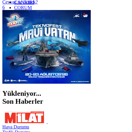
Cevvaz ne demek?
ÇANKIRI
6
ÇORUM
İSTANBUL
İZMİR
ŞANLIURFA
ŞIRNAK
Yükleniyor...
Son Haberler
Hava Durumu