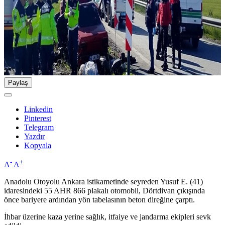
Paylaş
Linkedin
Pinterest
Telegram
Yazdır
Kopyala
-
+
A
A
Anadolu Otoyolu Ankara istikametinde seyreden Yusuf E. (41)
idaresindeki 55 AHR 866 plakalı otomobil, Dörtdivan çıkışında
önce bariyere ardından yön tabelasının beton direğine çarptı.
İhbar üzerine kaza yerine sağlık, itfaiye ve jandarma ekipleri sevk