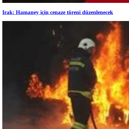
Irak: Hamaney için cenaze töreni düzenlenecek