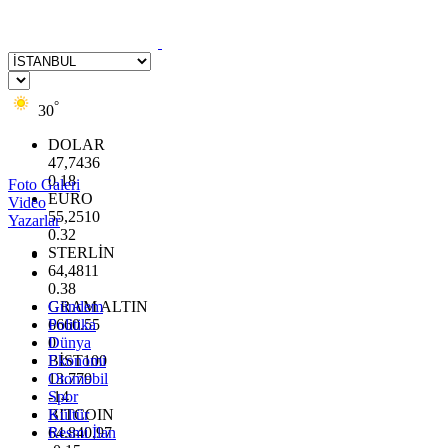
°
30
DOLAR
47,7436
0.18
Foto Galeri
EURO
Video
55,2510
Yazarlar
0.32
STERLİN
64,4811
0.38
GRAM ALTIN
Gündem
6660.55
Politika
0
Dünya
BİST100
Ekonomi
13.779
Otomobil
-14
Spor
BITCOIN
Kültür
64.840,97
Resmi İlan