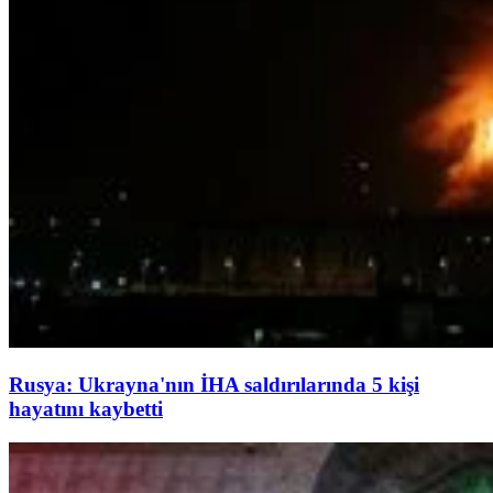
Rusya: Ukrayna'nın İHA saldırılarında 5 kişi
hayatını kaybetti