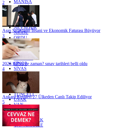
MANİSA
2
MARDİN
MERSİN
MUĞLA
MUŞ
NEVŞEHİR
Aşırı Sıcakların İnsani ve Ekonomik Faturası Büyüyor
NİĞDE
3
ORDU
OSMANİYE
RİZE
SAKARYA
SAMSUN
SİNOP
2026 KPSS ne zaman? sınav tarihleri belli oldu
SİVAS
4
SİİRT
TEKİRDAĞ
TOKAT
TRABZON
TUNCELİ
Ankara Kedileri 27 Ülkeden Canlı Takip Ediliyor
UŞAK
5
VAN
YALOVA
YOZGAT
ZONGULDAK
ÇANAKKALE