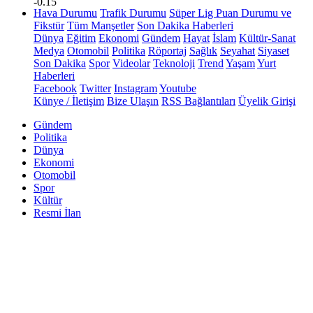
-0.15
Hava Durumu
Trafik Durumu
Süper Lig Puan Durumu ve
Fikstür
Tüm Manşetler
Son Dakika Haberleri
Dünya
Eğitim
Ekonomi
Gündem
Hayat
İslam
Kültür-Sanat
Medya
Otomobil
Politika
Röportaj
Sağlık
Seyahat
Siyaset
Son Dakika
Spor
Videolar
Teknoloji
Trend
Yaşam
Yurt
Haberleri
Facebook
Twitter
Instagram
Youtube
Künye / İletişim
Bize Ulaşın
RSS Bağlantıları
Üyelik Girişi
Gündem
Politika
Dünya
Ekonomi
Otomobil
Spor
Kültür
Resmi İlan