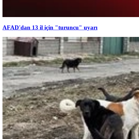
AFAD'dan 13 il için "turuncu" uyarı