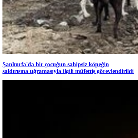
Şanlıurfa'da bir çocuğun sahipsiz köpeğin
saldırısına uğramasıyla ilgili müfettiş görevlendirildi