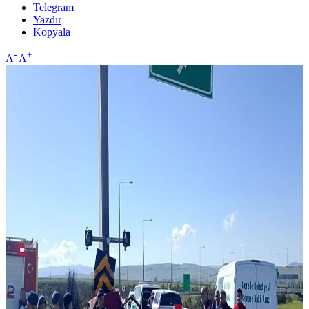
Telegram
Yazdır
Kopyala
-
+
A
A