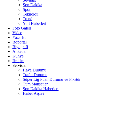
Seyahat
Son Dakika
Spor
Teknoloji
Trend
Yurt Haberleri
Foto Galeri
Video
Yazarlar
Röportaj
Biyografi
Anketler
Künye
İletişim
Servisler
Hava Durumu
Trafik Durumu
Süper Lig Puan Durumu ve Fikstür
Tüm Manşetler
Son Dakika Haberleri
Haber Arşivi