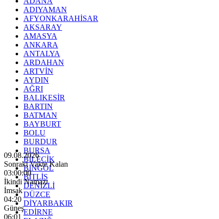
ADANA
ADIYAMAN
AFYONKARAHİSAR
AKSARAY
AMASYA
ANKARA
ANTALYA
ARDAHAN
ARTVİN
AYDIN
AĞRI
BALIKESİR
BARTIN
BATMAN
BAYBURT
BOLU
BURDUR
BURSA
09.08.2026
BİLECİK
Sonraki Vakte Kalan
BİNGÖL
02:59:58
BİTLİS
İkindi Namazı
DENİZLİ
İmsak
DÜZCE
04:20
DİYARBAKIR
Güneş
EDİRNE
06:01