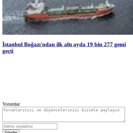
İstanbul Boğazı'ndan ilk altı ayda 19 bin 277 gemi
geçti
Yorumlar
Gönder