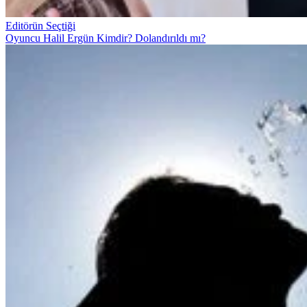
Editörün Seçtiği
Oyuncu Halil Ergün Kimdir? Dolandırıldı mı?