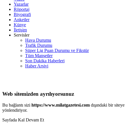
Yazarlar
Röportaj
Biyografi
Anketler
Künye
İletişim
Servisler
Hava Durumu
Trafik Durumu
Süper Lig Puan Durumu ve Fikstür
Tüm Manşetler
Son Dakika Haberleri
Haber Arşivi
Web sitemizden ayrılıyorsunuz
Bu bağlantı sizi
https://www.milatgazetesi.com
dışındaki bir siteye
yönlendiriyor.
Sayfada Kal
Devam Et