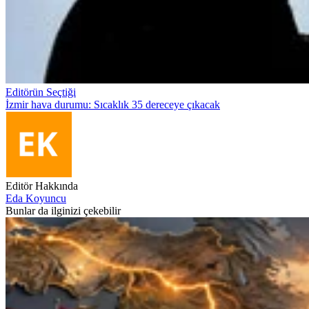
Editörün Seçtiği
İzmir hava durumu: Sıcaklık 35 dereceye çıkacak
Editör Hakkında
Eda Koyuncu
Bunlar da ilginizi çekebilir