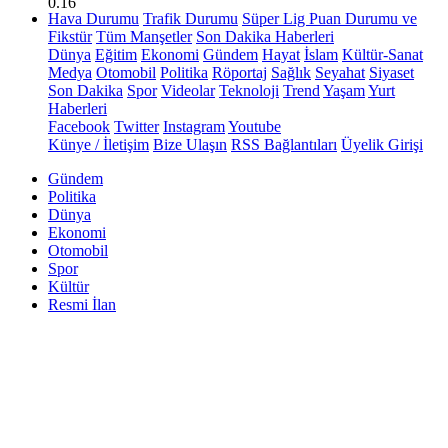
0.16
Hava Durumu
Trafik Durumu
Süper Lig Puan Durumu ve
Fikstür
Tüm Manşetler
Son Dakika Haberleri
Dünya
Eğitim
Ekonomi
Gündem
Hayat
İslam
Kültür-Sanat
Medya
Otomobil
Politika
Röportaj
Sağlık
Seyahat
Siyaset
Son Dakika
Spor
Videolar
Teknoloji
Trend
Yaşam
Yurt
Haberleri
Facebook
Twitter
Instagram
Youtube
Künye / İletişim
Bize Ulaşın
RSS Bağlantıları
Üyelik Girişi
Gündem
Politika
Dünya
Ekonomi
Otomobil
Spor
Kültür
Resmi İlan