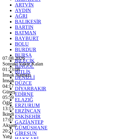
ARTVİN
AYDIN
AĞRI
BALIKESİR
BARTIN
BATMAN
BAYBURT
BOLU
BURDUR
BURSA
07.08.2026
BİLECİK
Sonraki Vakte Kalan
BİNGÖL
01:23:06
BİTLİS
İmsak Namazı
DENİZLİ
İmsak
DÜZCE
04:17
DİYARBAKIR
Güneş
EDİRNE
05:59
ELAZIĞ
Öğle
ERZURUM
13:15
ERZİNCAN
İkindi
ESKİŞEHİR
17:07
GAZİANTEP
Akşam
GÜMÜŞHANE
20:21
GİRESUN
Yatsı
HAKKARİ