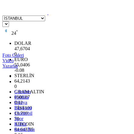
°
24
DOLAR
47,6704
0
Foto Galeri
EURO
Video
55,0406
Yazarlar
-0.08
STERLİN
64,2143
0
GRAM ALTIN
Gündem
6500.87
Politika
0.12
Dünya
BİST100
Ekonomi
13.799
Otomobil
70
Spor
BITCOIN
Kültür
64.643,95
Resmi İlan