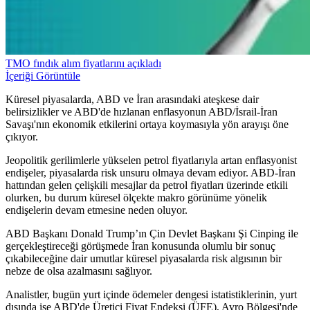
TMO fındık alım fiyatlarını açıkladı
İçeriği Görüntüle
Küresel piyasalarda, ABD ve İran arasındaki ateşkese dair
belirsizlikler ve ABD'de hızlanan enflasyonun ABD/İsrail-İran
Savaşı'nın ekonomik etkilerini ortaya koymasıyla yön arayışı öne
çıkıyor.
Jeopolitik gerilimlerle yükselen petrol fiyatlarıyla artan enflasyonist
endişeler, piyasalarda risk unsuru olmaya devam ediyor. ABD-İran
hattından gelen çelişkili mesajlar da petrol fiyatları üzerinde etkili
olurken, bu durum küresel ölçekte makro görünüme yönelik
endişelerin devam etmesine neden oluyor.
ABD Başkanı Donald Trump’ın Çin Devlet Başkanı Şi Cinping ile
gerçekleştireceği görüşmede İran konusunda olumlu bir sonuç
çıkabileceğine dair umutlar küresel piyasalarda risk algısının bir
nebze de olsa azalmasını sağlıyor.
Analistler, bugün yurt içinde ödemeler dengesi istatistiklerinin, yurt
dışında ise ABD'de Üretici Fiyat Endeksi (ÜFE), Avro Bölgesi'nde