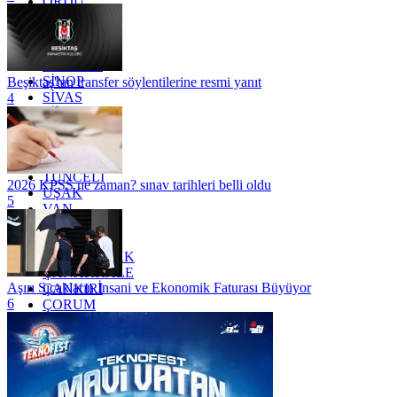
ORDU
OSMANİYE
RİZE
SAKARYA
SAMSUN
SİNOP
Beşiktaş'tan transfer söylentilerine resmi yanıt
SİVAS
4
SİİRT
TEKİRDAĞ
TOKAT
TRABZON
TUNCELİ
2026 KPSS ne zaman? sınav tarihleri belli oldu
UŞAK
5
VAN
YALOVA
YOZGAT
ZONGULDAK
ÇANAKKALE
Aşırı Sıcakların İnsani ve Ekonomik Faturası Büyüyor
ÇANKIRI
6
ÇORUM
İSTANBUL
İZMİR
ŞANLIURFA
ŞIRNAK