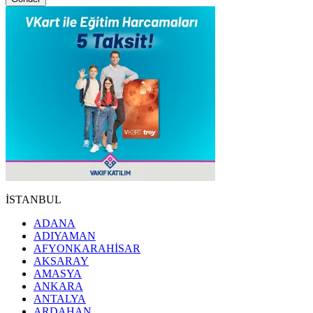
İSTANBUL
ADANA
ADIYAMAN
AFYONKARAHİSAR
AKSARAY
AMASYA
ANKARA
ANTALYA
ARDAHAN