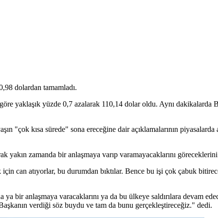
10,98 dolardan tamamladı.
şa göre yaklaşık yüzde 0,7 azalarak 110,14 dolar oldu. Aynı dakikalarda
n "çok kısa sürede" sona ereceğine dair açıklamalarının piyasalarda arz
k yakın zamanda bir anlaşmaya varıp varamayacaklarını göreceklerini b
çin can atıyorlar, bu durumdan bıktılar. Bence bu işi çok çabuk bitire
a bir anlaşmaya varacaklarını ya da bu ülkeye saldırılara devam edece
 Başkanın verdiği söz buydu ve tam da bunu gerçekleştireceğiz." dedi.