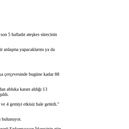
 son 5 haftadır ateşkes sürecinin
ir anlaşma yapacaklarını ya da
ka çerçevesinde bugüne kadar 88
n abluka kararı aldığı 13
ıldı.
 4 gemiyi etkisiz hale getirdi."
a bulunuyor.
Enerji Enformasyon İdaresinin gün