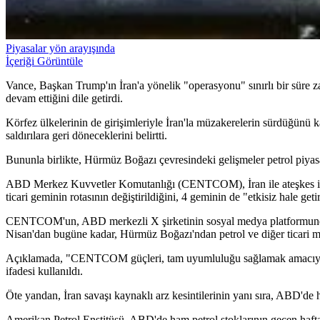
Piyasalar yön arayışında
İçeriği Görüntüle
Vance, Başkan Trump'ın İran'a yönelik "operasyonu" sınırlı bir süre zar
devam ettiğini dile getirdi.
Körfez ülkelerinin de girişimleriyle İran'la müzakerelerin sürdüğünü
saldırılara geri döneceklerini belirtti.
Bununla birlikte, Hürmüz Boğazı çevresindeki gelişmeler petrol piyasa
ABD Merkez Kuvvetler Komutanlığı (CENTCOM), İran ile ateşkes ilan
ticari geminin rotasının değiştirildiğini, 4 geminin de "etkisiz hale getir
CENTCOM'un, ABD merkezli X şirketinin sosyal medya platformundaki 
Nisan'dan bugüne kadar, Hürmüz Boğazı'ndan petrol ve diğer ticari mall
Açıklamada, "CENTCOM güçleri, tam uyumluluğu sağlamak amacıyla (Hü
ifadesi kullanıldı.
Öte yandan, İran savaşı kaynaklı arz kesintilerinin yanı sıra, ABD'de 
Amerikan Petrol Enstitüsü, ABD'de ham petrol stoklarının geçen hafta