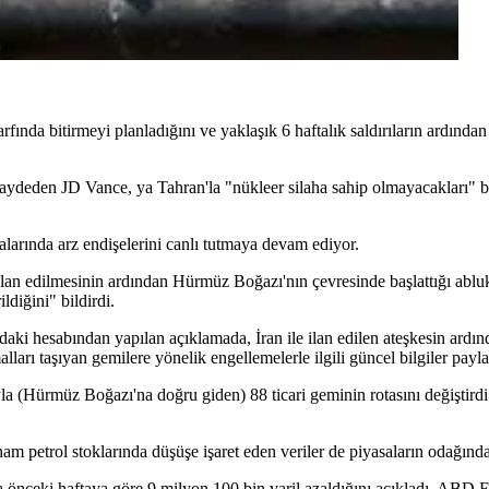
fında bitirmeyi planladığını ve yaklaşık 6 haftalık saldırıların ardından
 kaydeden JD Vance, ya Tahran'la "nükleer silaha sahip olmayacakları" b
larında arz endişelerini canlı tutmaya devam ediyor.
 edilmesinin ardından Hürmüz Boğazı'nın çevresinde başlattığı ablu
ildiğini" bildirdi.
hesabından yapılan açıklamada, İran ile ilan edilen ateşkesin ardında
arı taşıyan gemilere yönelik engellemelerle ilgili güncel bilgiler paylaş
rmüz Boğazı'na doğru giden) 88 ticari geminin rotasını değiştirdi ve
ham petrol stoklarında düşüşe işaret eden veriler de piyasaların odağınd
 önceki haftaya göre 9 milyon 100 bin varil azaldığını açıkladı. ABD 