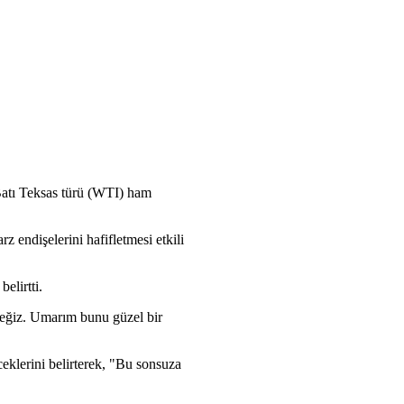
 Batı Teksas türü (WTI) ham
 endişelerini hafifletmesi etkili
elirtti.
ceğiz. Umarım bunu güzel bir
klerini belirterek, "Bu sonsuza