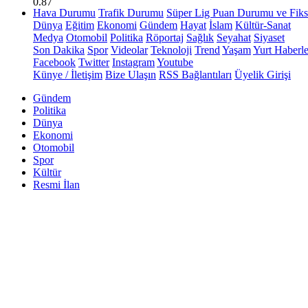
0.87
Hava Durumu
Trafik Durumu
Süper Lig Puan Durumu ve Fiks
Dünya
Eğitim
Ekonomi
Gündem
Hayat
İslam
Kültür-Sanat
Medya
Otomobil
Politika
Röportaj
Sağlık
Seyahat
Siyaset
Son Dakika
Spor
Videolar
Teknoloji
Trend
Yaşam
Yurt Haberle
Facebook
Twitter
Instagram
Youtube
Künye / İletişim
Bize Ulaşın
RSS Bağlantıları
Üyelik Girişi
Gündem
Politika
Dünya
Ekonomi
Otomobil
Spor
Kültür
Resmi İlan