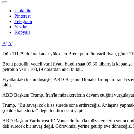
Linkedin
Pinterest
Telegram
Yazdır
Kopyala
-
+
A
A
Dün 111,79 dolara kadar yükselen Brent petrolün varil fiyatı, günü 1
Brent petrolün vadeli varil fiyatı, bugün saat 09.30 itibarıyla kapanı
petrolün varili 103,19 dolardan alıcı buldu.
Fiyatlardaki kısmi düşüşte, ABD Başkanı Donald Trump'ın İran'la savaşı
oldu.
ABD Başkanı Trump, İran'la müzakerelerin devam ettiğini vurgulayara
Trump, "Bu savaşı çok kısa sürede sona erdireceğiz. Anlaşma yapmak i
şekilde hallederiz." değerlendirmesini yaptı.
ABD Başkan Yardımcısı JD Vance de İran'la müzakerelerin sonucunda y
dek sürecek bir savaş değil. Görevimizi yerine getirip eve döneceğiz.