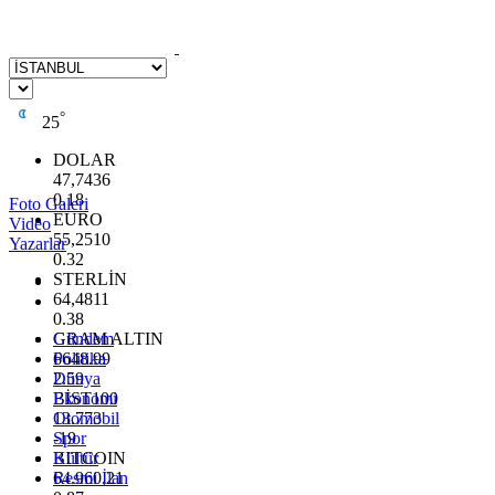
°
25
DOLAR
47,7436
0.18
Foto Galeri
EURO
Video
55,2510
Yazarlar
0.32
STERLİN
64,4811
0.38
GRAM ALTIN
Gündem
6648.99
Politika
2.59
Dünya
BİST100
Ekonomi
13.773
Otomobil
-19
Spor
BITCOIN
Kültür
64.960,21
Resmi İlan