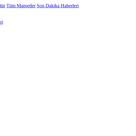
tür
Tüm Manşetler
Son Dakika Haberleri
ri