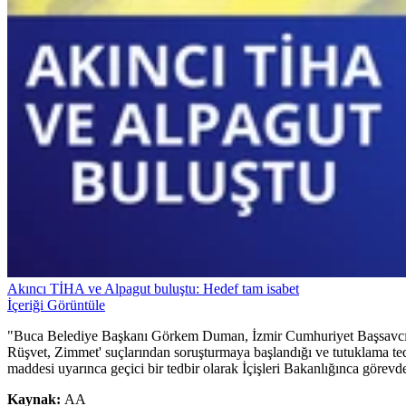
Akıncı TİHA ve Alpagut buluştu: Hedef tam isabet
İçeriği Görüntüle
"Buca Belediye Başkanı Görkem Duman, İzmir Cumhuriyet Başsavcıl
Rüşvet, Zimmet' suçlarından soruşturmaya başlandığı ve tutuklama te
maddesi uyarınca geçici bir tedbir olarak İçişleri Bakanlığınca görevden
Kaynak:
AA