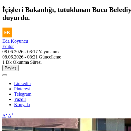
İçişleri Bakanlığı, tutuklanan Buca Beled
duyurdu.
Eda Koyuncu
Editör
08.06.2026 - 08:17
Yayınlanma
08.06.2026 - 08:21
Güncelleme
1 Dk
Okunma Süresi
Paylaş
Linkedin
Pinterest
Telegram
Yazdır
Kopyala
-
+
A
A