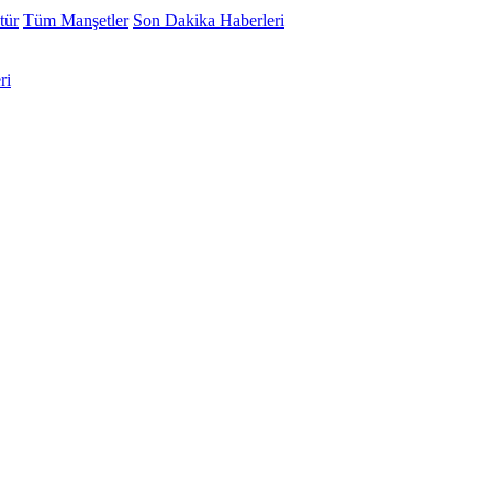
tür
Tüm Manşetler
Son Dakika Haberleri
ri