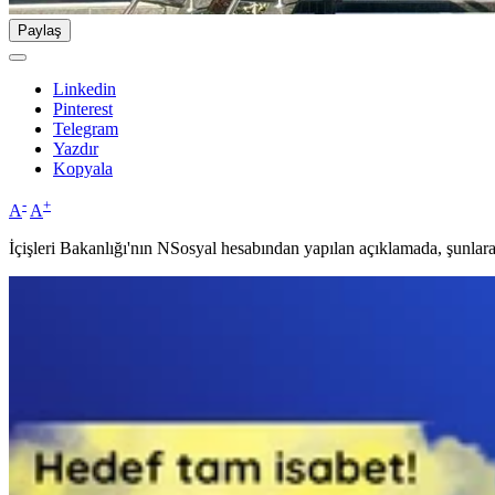
Paylaş
Linkedin
Pinterest
Telegram
Yazdır
Kopyala
-
+
A
A
İçişleri Bakanlığı'nın NSosyal hesabından yapılan açıklamada, şunlara 