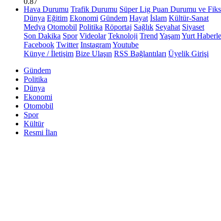
0.87
Hava Durumu
Trafik Durumu
Süper Lig Puan Durumu ve Fiks
Dünya
Eğitim
Ekonomi
Gündem
Hayat
İslam
Kültür-Sanat
Medya
Otomobil
Politika
Röportaj
Sağlık
Seyahat
Siyaset
Son Dakika
Spor
Videolar
Teknoloji
Trend
Yaşam
Yurt Haberle
Facebook
Twitter
Instagram
Youtube
Künye / İletişim
Bize Ulaşın
RSS Bağlantıları
Üyelik Girişi
Gündem
Politika
Dünya
Ekonomi
Otomobil
Spor
Kültür
Resmi İlan