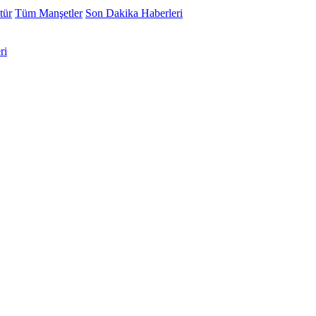
tür
Tüm Manşetler
Son Dakika Haberleri
ri