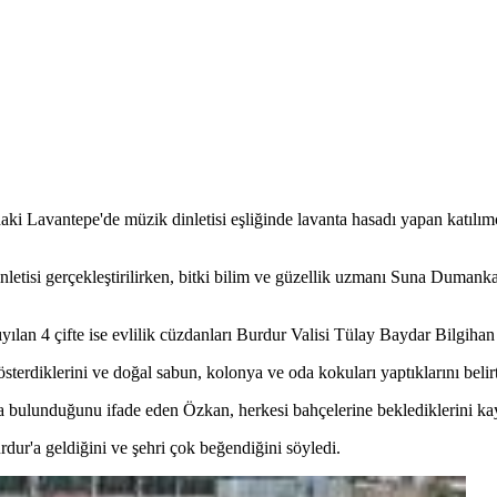
daki Lavantepe'de müzik dinletisi eşliğinde lavanta hasadı yapan katılı
nletisi gerçekleştirilirken, bitki bilim ve güzellik uzmanı Suna Dumank
lan 4 çifte ise evlilik cüzdanları Burdur Valisi Tülay Baydar Bilgihan t
erdiklerini ve doğal sabun, kolonya ve oda kokuları yaptıklarını belirt
anta bulunduğunu ifade eden Özkan, herkesi bahçelerine beklediklerini kay
dur'a geldiğini ve şehri çok beğendiğini söyledi.