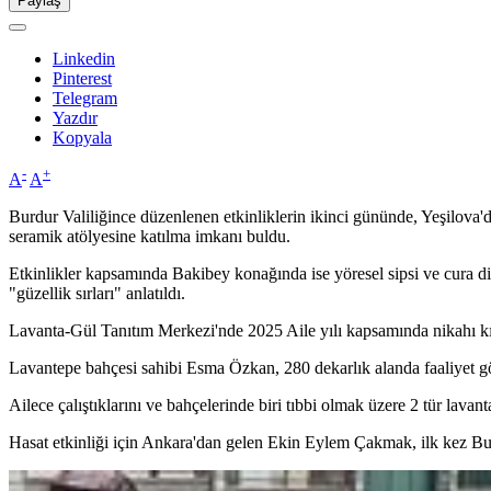
Paylaş
Linkedin
Pinterest
Telegram
Yazdır
Kopyala
-
+
A
A
Burdur Valiliğince düzenlenen etkinliklerin ikinci gününde, Yeşilova'
seramik atölyesine katılma imkanı buldu.
Etkinlikler kapsamında Bakibey konağında ise yöresel sipsi ve cura di
"güzellik sırları" anlatıldı.
Lavanta-Gül Tanıtım Merkezi'nde 2025 Aile yılı kapsamında nikahı kıyı
Lavantepe bahçesi sahibi Esma Özkan, 280 dekarlık alanda faaliyet göst
Ailece çalıştıklarını ve bahçelerinde biri tıbbi olmak üzere 2 tür lav
Hasat etkinliği için Ankara'dan gelen Ekin Eylem Çakmak, ilk kez Bur