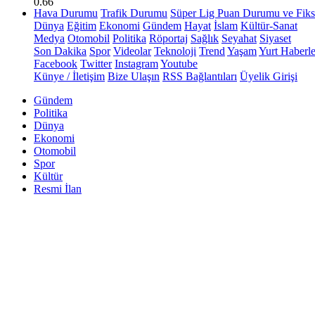
0.66
Hava Durumu
Trafik Durumu
Süper Lig Puan Durumu ve Fiks
Dünya
Eğitim
Ekonomi
Gündem
Hayat
İslam
Kültür-Sanat
Medya
Otomobil
Politika
Röportaj
Sağlık
Seyahat
Siyaset
Son Dakika
Spor
Videolar
Teknoloji
Trend
Yaşam
Yurt Haberle
Facebook
Twitter
Instagram
Youtube
Künye / İletişim
Bize Ulaşın
RSS Bağlantıları
Üyelik Girişi
Gündem
Politika
Dünya
Ekonomi
Otomobil
Spor
Kültür
Resmi İlan