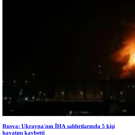
Rusya: Ukrayna'nın İHA saldırılarında 5 kişi
hayatını kaybetti