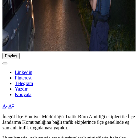
Paylaş
Linkedin
Pinterest
Telegram
Yazdır
Kopyala
-
+
A
A
İnegöl İlçe Emniyet Müdürlüğü Trafik Büro Amirliği ekipleri ile İlçe
Jandarma Komutanlığına bağlı trafik ekiplerince ilçe genelinde eş
zamanlı trafik uygulaması yapıldı.