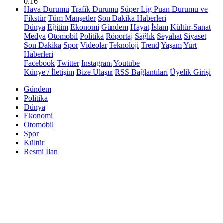
0.16
Hava Durumu
Trafik Durumu
Süper Lig Puan Durumu ve
Fikstür
Tüm Manşetler
Son Dakika Haberleri
Dünya
Eğitim
Ekonomi
Gündem
Hayat
İslam
Kültür-Sanat
Medya
Otomobil
Politika
Röportaj
Sağlık
Seyahat
Siyaset
Son Dakika
Spor
Videolar
Teknoloji
Trend
Yaşam
Yurt
Haberleri
Facebook
Twitter
Instagram
Youtube
Künye / İletişim
Bize Ulaşın
RSS Bağlantıları
Üyelik Girişi
Gündem
Politika
Dünya
Ekonomi
Otomobil
Spor
Kültür
Resmi İlan