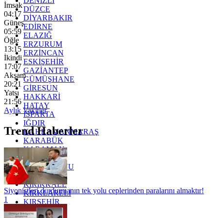
DENİZLİ
İmsak
DÜZCE
04:17
DİYARBAKIR
Güneş
EDİRNE
05:59
ELAZIĞ
Öğle
ERZURUM
13:15
ERZİNCAN
İkindi
ESKİŞEHİR
17:07
GAZİANTEP
Akşam
GÜMÜŞHANE
20:21
GİRESUN
Yatsı
HAKKARİ
21:56
HATAY
Aylık Vakitler
ISPARTA
IĞDIR
Trend Haberler
KAHRAMANMARAŞ
KARABÜK
KARAMAN
KARS
KASTAMONU
KAYSERİ
KIRIKKALE
Siyonistleri durdurmanın tek yolu ceplerinden paralarını almaktır!
KIRKLARELİ
1
KIRŞEHİR
KOCAELİ