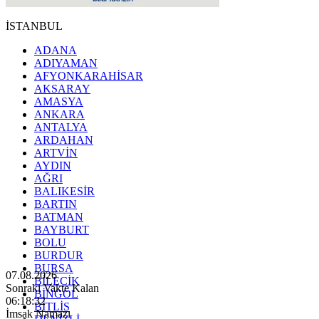
İSTANBUL
ADANA
ADIYAMAN
AFYONKARAHİSAR
AKSARAY
AMASYA
ANKARA
ANTALYA
ARDAHAN
ARTVİN
AYDIN
AĞRI
BALIKESİR
BARTIN
BATMAN
BAYBURT
BOLU
BURDUR
BURSA
07.08.2026
BİLECİK
Sonraki Vakte Kalan
BİNGÖL
06:18:30
BİTLİS
İmsak Namazı