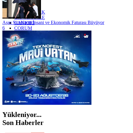
YALOVA
YOZGAT
ZONGULDAK
ÇANAKKALE
Aşırı Sıcakların İnsani ve Ekonomik Faturası Büyüyor
ÇANKIRI
6
ÇORUM
İSTANBUL
İZMİR
ŞANLIURFA
ŞIRNAK
Yükleniyor...
Son Haberler