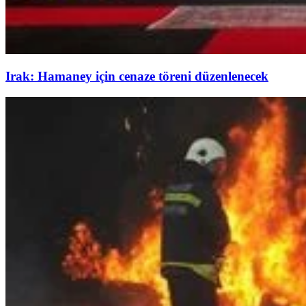
Irak: Hamaney için cenaze töreni düzenlenecek