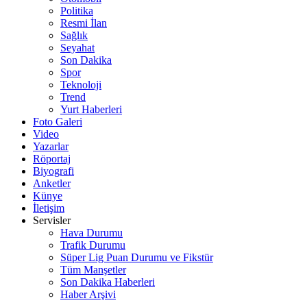
Politika
Resmi İlan
Sağlık
Seyahat
Son Dakika
Spor
Teknoloji
Trend
Yurt Haberleri
Foto Galeri
Video
Yazarlar
Röportaj
Biyografi
Anketler
Künye
İletişim
Servisler
Hava Durumu
Trafik Durumu
Süper Lig Puan Durumu ve Fikstür
Tüm Manşetler
Son Dakika Haberleri
Haber Arşivi