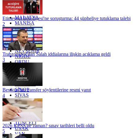
KONYA
KÜTAHYA
KİLİS
MALATYA
Etimesgut Belediyesi'ne soruşturma: 44 şüpheliye tutuklama talebi
MANİSA
2
MARDİN
MERSİN
MUĞLA
MUŞ
NEVŞEHİR
Trabzonspor'dan Salah iddialarına ilişkin açıklama geldi
NİĞDE
3
ORDU
OSMANİYE
RİZE
SAKARYA
SAMSUN
SİNOP
Beşiktaş'tan transfer söylentilerine resmi yanıt
SİVAS
4
SİİRT
TEKİRDAĞ
TOKAT
TRABZON
TUNCELİ
2026 KPSS ne zaman? sınav tarihleri belli oldu
UŞAK
5
VAN