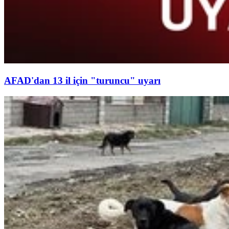
AFAD'dan 13 il için "turuncu" uyarı