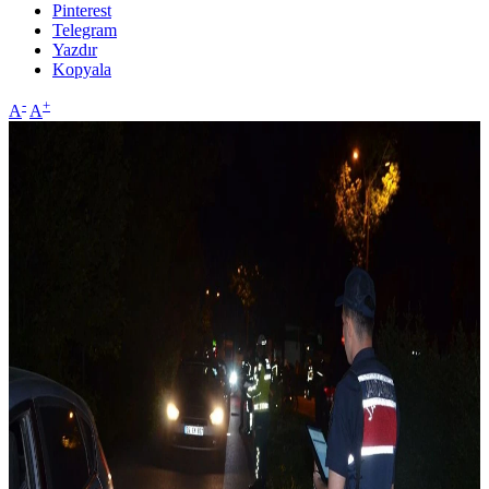
Pinterest
Telegram
Yazdır
Kopyala
-
+
A
A