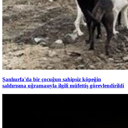
Şanlıurfa'da bir çocuğun sahipsiz köpeğin
saldırısına uğramasıyla ilgili müfettiş görevlendirildi