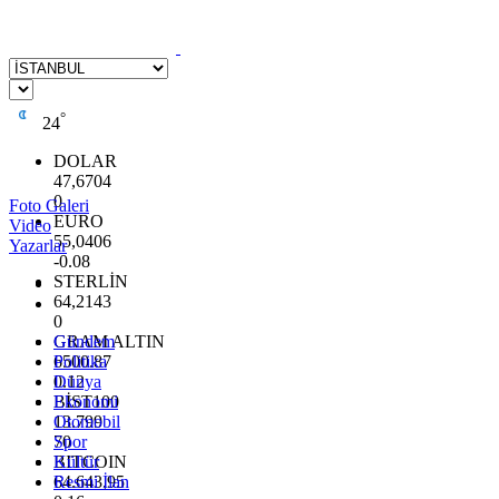
°
24
DOLAR
47,6704
0
Foto Galeri
EURO
Video
55,0406
Yazarlar
-0.08
STERLİN
64,2143
0
GRAM ALTIN
Gündem
6500.87
Politika
0.12
Dünya
BİST100
Ekonomi
13.799
Otomobil
70
Spor
BITCOIN
Kültür
64.643,95
Resmi İlan