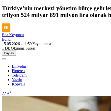
Türkiye'nin merkezi yönetim bütçe gelirleri
trilyon 524 milyar 891 milyon lira olarak 
Eda Koyuncu
Editör
15.05.2026 - 11:59
Yayınlanma
1 Dk
Okunma Süresi
Paylaş
Linkedin
Pinterest
Telegram
Yazdır
Kopyala
-
+
A
A