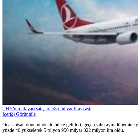
THY'nin ilk yarı satışları 585 milyar lirayı aştı
İçeriği Görüntüle
Ocak-nisan döneminde de bütçe gelirleri, geçen yılın aynı dönemine gö
yüzde 40 yükselerek 5 trilyon 950 milyar 322 milyon lira oldu.