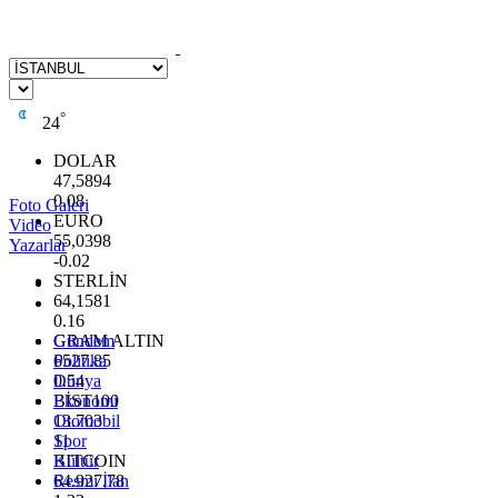
°
24
DOLAR
47,5894
0.08
Foto Galeri
EURO
Video
55,0398
Yazarlar
-0.02
STERLİN
64,1581
0.16
GRAM ALTIN
Gündem
6527.85
Politika
0.54
Dünya
BİST100
Ekonomi
13.703
Otomobil
11
Spor
BITCOIN
Kültür
64.927,78
Resmi İlan