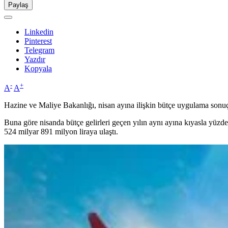
Paylaş
Linkedin
Pinterest
Telegram
Yazdır
Kopyala
-
+
A
A
Hazine ve Maliye Bakanlığı, nisan ayına ilişkin bütçe uygulama sonuçl
Buna göre nisanda bütçe gelirleri geçen yılın aynı ayına kıyasla yüzde
524 milyar 891 milyon liraya ulaştı.