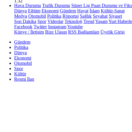
1.32
Hava Durumu
Trafik Durumu
Süper Lig Puan Durumu ve Fiks
Dünya
Eğitim
Ekonomi
Gündem
Hayat
İslam
Kültür-Sanat
Medya
Otomobil
Politika
Röportaj
Sağlık
Seyahat
Siyaset
Son Dakika
Spor
Videolar
Teknoloji
Trend
Yaşam
Yurt Haberle
Facebook
Twitter
Instagram
Youtube
Künye / İletişim
Bize Ulaşın
RSS Bağlantıları
Üyelik Girişi
Gündem
Politika
Dünya
Ekonomi
Otomobil
Spor
Kültür
Resmi İlan