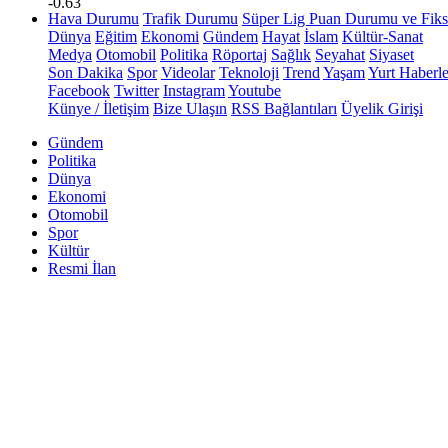
-0.63
Hava Durumu
Trafik Durumu
Süper Lig Puan Durumu ve Fiks
Dünya
Eğitim
Ekonomi
Gündem
Hayat
İslam
Kültür-Sanat
Medya
Otomobil
Politika
Röportaj
Sağlık
Seyahat
Siyaset
Son Dakika
Spor
Videolar
Teknoloji
Trend
Yaşam
Yurt Haberle
Facebook
Twitter
Instagram
Youtube
Künye / İletişim
Bize Ulaşın
RSS Bağlantıları
Üyelik Girişi
Gündem
Politika
Dünya
Ekonomi
Otomobil
Spor
Kültür
Resmi İlan