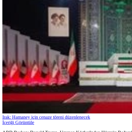
Irak: Hamaney için cenaze töreni düzenlenecek
İçeriği Görüntüle