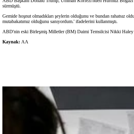
ABD Başkanı Donald Trump, Umman Körfezi'nden Hürmüz Boğazı'nı geç
sürmüştü.
Gemide hoşnut olmadıkları şeylerin olduğunu ve bundan rahatsız oldukl
mutabakatımız olduğunu sanıyordum.' ifadelerini kullanmıştı.
ABD'nin eski Birleşmiş Milletler (BM) Daimi Temsilcisi Nikki Haley de
Kaynak:
AA