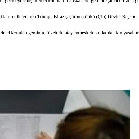
meye çalışırken el konulan 'Touska' adlı gemide Çin'den İran'a gelen
arını dile getiren Trump, 'Biraz şaşırdım çünkü (Çin) Devlet Başkanı Ş
 el konulan geminin, füzelerin ateşlenmesinde kullanılan kimyasallar ta