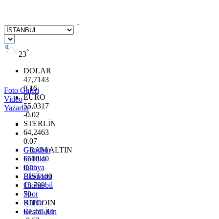
°
23
DOLAR
47,7143
0.16
Foto Galeri
EURO
Video
55,0317
Yazarlar
-0.02
STERLİN
64,2463
0.07
GRAM ALTIN
Gündem
6510.40
Politika
0.45
Dünya
BİST100
Ekonomi
13.799
Otomobil
70
Spor
BITCOIN
Kültür
64.225,61
Resmi İlan