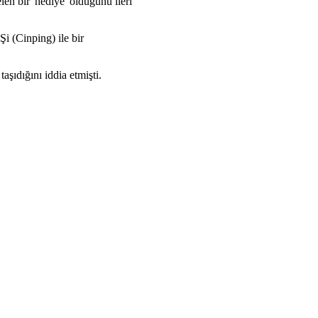
 bir 'hediye' olduğunu ileri
i (Cinping) ile bir
şıdığını iddia etmişti.