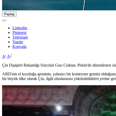
Paylaş
Linkedin
Pinterest
Telegram
Yazdır
Kopyala
-
+
A
A
Çin Dışişleri Bakanlığı Sözcüsü Guo Ciakun, Pekin'de düzenlenen olağ
ABD'nin el koyduğu geminin, yabancı bir konteyner gemisi olduğunu, 
bir büyük ülke olarak Çin, ilgili uluslararası yükümlülükleri yerine g