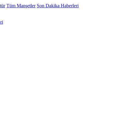
tür
Tüm Manşetler
Son Dakika Haberleri
ri