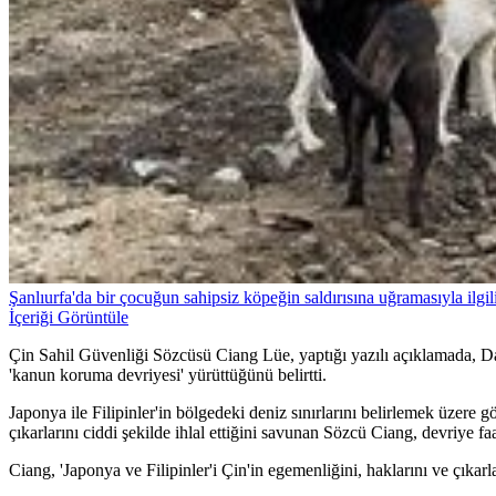
Şanlıurfa'da bir çocuğun sahipsiz köpeğin saldırısına uğramasıyla ilgili
İçeriği Görüntüle
Çin Sahil Güvenliği Sözcüsü Ciang Lüe, yaptığı yazılı açıklamada, Da
'kanun koruma devriyesi' yürüttüğünü belirtti.
Japonya ile Filipinler'in bölgedeki deniz sınırlarını belirlemek üzere
çıkarlarını ciddi şekilde ihlal ettiğini savunan Sözcü Ciang, devriye fa
Ciang, 'Japonya ve Filipinler'i Çin'in egemenliğini, haklarını ve çıkar