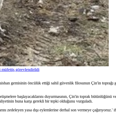
 müfettiş görevlendirildi
ishan gemisinin öncülük ettiği sahil güvenlik filosunun Çin'in toprağ
 görüşmelere başlayacaklarını duyurmasının, Çin'in toprak bütünlüğünü ve
aliyetinin buna karşı gerekli bir tepki olduğunu vurguladı.
larını zedeleyen yasa dışı eylemlerine derhal son vermeye çağırıyoruz.' if