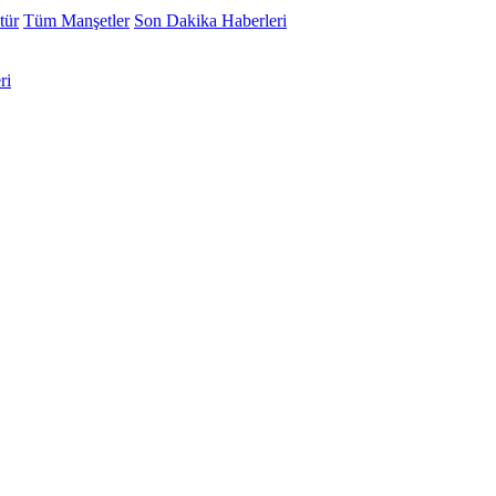
tür
Tüm Manşetler
Son Dakika Haberleri
ri