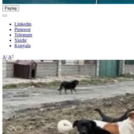
Paylaş
Linkedin
Pinterest
Telegram
Yazdır
Kopyala
-
+
A
A