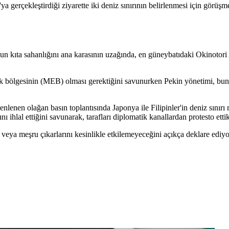
a gerçekleştirdiği ziyarette iki deniz sınırının belirlenmesi için görüş
nun kıta sahanlığını ana karasının uzağında, en güneybatıdaki Okinotori
 bölgesinin (MEB) olması gerektiğini savunurken Pekin yönetimi, bunu
lenen olağan basın toplantısında Japonya ile Filipinler'in deniz sınırı
ihlal ettiğini savunarak, tarafları diplomatik kanallardan protesto ettikl
ı veya meşru çıkarlarını kesinlikle etkilemeyeceğini açıkça deklare ediyor