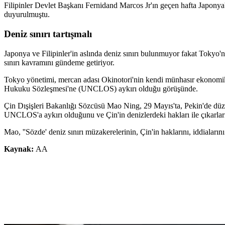
Filipinler Devlet Başkanı Fernidand Marcos Jr'ın geçen hafta Japonya'y
duyurulmuştu.
Deniz sınırı tartışmalı
Japonya ve Filipinler'in aslında deniz sınırı bulunmuyor fakat Tokyo'
sınırı kavramını gündeme getiriyor.
Tokyo yönetimi, mercan adası Okinotori'nin kendi münhasır ekonomik
Hukuku Sözleşmesi'ne (UNCLOS) aykırı olduğu görüşünde.
Çin Dışişleri Bakanlığı Sözcüsü Mao Ning, 29 Mayıs'ta, Pekin'de düzen
UNCLOS'a aykırı olduğunu ve Çin'in denizlerdeki hakları ile çıkarlarını 
Mao, ''Sözde' deniz sınırı müzakerelerinin, Çin'in haklarını, iddiaların
Kaynak:
AA