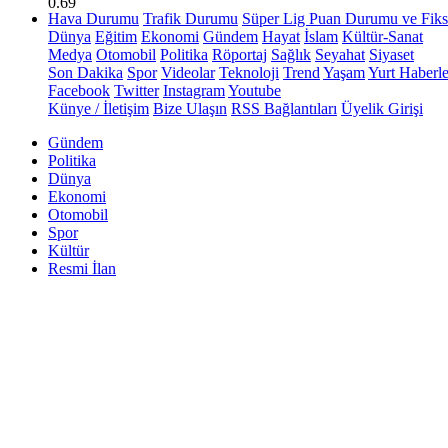
0.69
Hava Durumu
Trafik Durumu
Süper Lig Puan Durumu ve Fiks
Dünya
Eğitim
Ekonomi
Gündem
Hayat
İslam
Kültür-Sanat
Medya
Otomobil
Politika
Röportaj
Sağlık
Seyahat
Siyaset
Son Dakika
Spor
Videolar
Teknoloji
Trend
Yaşam
Yurt Haberle
Facebook
Twitter
Instagram
Youtube
Künye / İletişim
Bize Ulaşın
RSS Bağlantıları
Üyelik Girişi
Gündem
Politika
Dünya
Ekonomi
Otomobil
Spor
Kültür
Resmi İlan