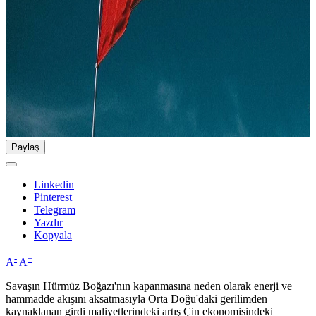
Paylaş
Linkedin
Pinterest
Telegram
Yazdır
Kopyala
-
+
A
A
Savaşın Hürmüz Boğazı'nın kapanmasına neden olarak enerji ve
hammadde akışını aksatmasıyla Orta Doğu'daki gerilimden
kaynaklanan girdi maliyetlerindeki artış Çin ekonomisindeki