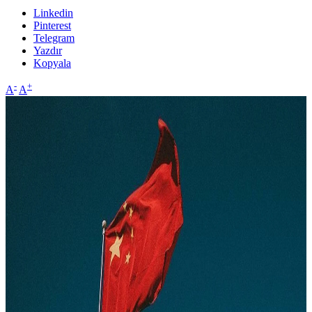
Linkedin
Pinterest
Telegram
Yazdır
Kopyala
-
+
A
A