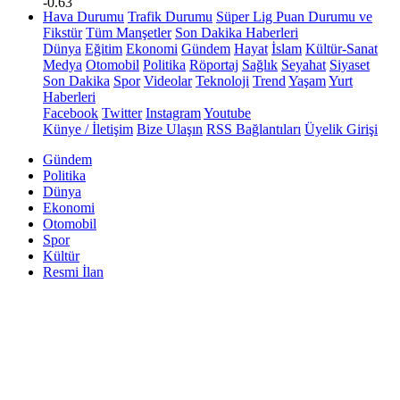
-0.63
Hava Durumu
Trafik Durumu
Süper Lig Puan Durumu ve
Fikstür
Tüm Manşetler
Son Dakika Haberleri
Dünya
Eğitim
Ekonomi
Gündem
Hayat
İslam
Kültür-Sanat
Medya
Otomobil
Politika
Röportaj
Sağlık
Seyahat
Siyaset
Son Dakika
Spor
Videolar
Teknoloji
Trend
Yaşam
Yurt
Haberleri
Facebook
Twitter
Instagram
Youtube
Künye / İletişim
Bize Ulaşın
RSS Bağlantıları
Üyelik Girişi
Gündem
Politika
Dünya
Ekonomi
Otomobil
Spor
Kültür
Resmi İlan