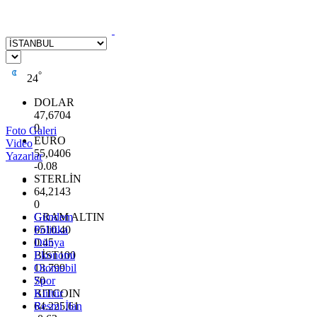
°
24
DOLAR
47,6704
0
Foto Galeri
EURO
Video
55,0406
Yazarlar
-0.08
STERLİN
64,2143
0
GRAM ALTIN
Gündem
6510.40
Politika
0.45
Dünya
BİST100
Ekonomi
13.799
Otomobil
70
Spor
BITCOIN
Kültür
64.225,61
Resmi İlan