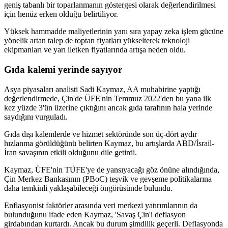
geniş tabanlı bir toparlanmanın göstergesi olarak değerlendirilmesi
için henüz erken olduğu belirtiliyor.
Yüksek hammadde maliyetlerinin yanı sıra yapay zeka işlem gücüne
yönelik artan talep de toptan fiyatları yükselterek teknoloji
ekipmanları ve yarı iletken fiyatlarında artışa neden oldu.
Gıda kalemi yerinde sayıyor
Asya piyasaları analisti Sadi Kaymaz, AA muhabirine yaptığı
değerlendirmede, Çin'de ÜFE'nin Temmuz 2022'den bu yana ilk
kez yüzde 3'ün üzerine çıktığını ancak gıda tarafının hala yerinde
saydığını vurguladı.
Gıda dışı kalemlerde ve hizmet sektöründe son üç-dört aydır
hızlanma görüldüğünü belirten Kaymaz, bu artışlarda ABD/İsrail-
İran savaşının etkili olduğunu dile getirdi.
Kaymaz, ÜFE'nin TÜFE'ye de yansıyacağı göz önüne alındığında,
Çin Merkez Bankasının (PBoC) teşvik ve gevşeme politikalarına
daha temkinli yaklaşabileceği öngörüsünde bulundu.
Enflasyonist faktörler arasında veri merkezi yatırımlarının da
bulunduğunu ifade eden Kaymaz, 'Savaş Çin'i deflasyon
girdabından kurtardı. Ancak bu durum şimdilik geçerli. Deflasyonda