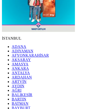
İSTANBUL
ADANA
ADIYAMAN
AFYONKARAHİSAR
AKSARAY
AMASYA
ANKARA
ANTALYA
ARDAHAN
ARTVİN
AYDIN
AĞRI
BALIKESİR
BARTIN
BATMAN
BAYBURT