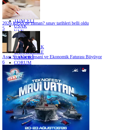
TEKİRDAĞ
TOKAT
TRABZON
TUNCELİ
2026 KPSS ne zaman? sınav tarihleri belli oldu
UŞAK
5
VAN
YALOVA
YOZGAT
ZONGULDAK
ÇANAKKALE
Aşırı Sıcakların İnsani ve Ekonomik Faturası Büyüyor
ÇANKIRI
6
ÇORUM
İSTANBUL
İZMİR
ŞANLIURFA
ŞIRNAK