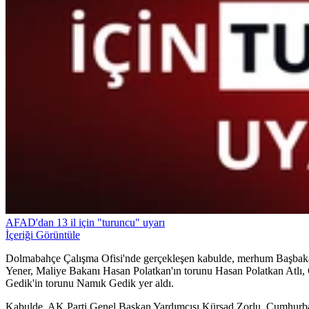
AFAD'dan 13 il için "turuncu" uyarı
İçeriği Görüntüle
Dolmabahçe Çalışma Ofisi'nde gerçekleşen kabulde, merhum Başbakan
Yener, Maliye Bakanı Hasan Polatkan'ın torunu Hasan Polatkan Atlı,
Gedik'in torunu Namık Gedik yer aldı.
Kabulde, AK Parti Genel Başkan Yardımcısı Kürşad Zorlu, Cumhurba