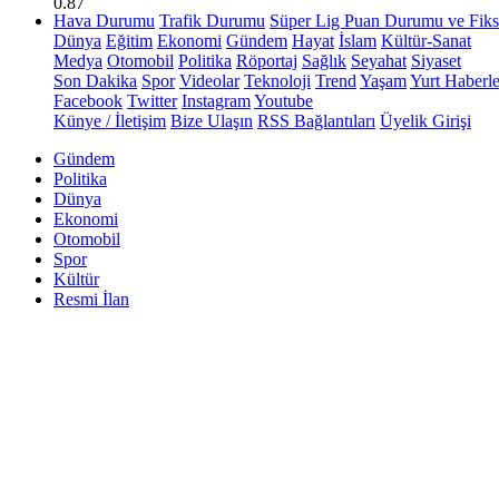
0.87
Hava Durumu
Trafik Durumu
Süper Lig Puan Durumu ve Fiks
Dünya
Eğitim
Ekonomi
Gündem
Hayat
İslam
Kültür-Sanat
Medya
Otomobil
Politika
Röportaj
Sağlık
Seyahat
Siyaset
Son Dakika
Spor
Videolar
Teknoloji
Trend
Yaşam
Yurt Haberle
Facebook
Twitter
Instagram
Youtube
Künye / İletişim
Bize Ulaşın
RSS Bağlantıları
Üyelik Girişi
Gündem
Politika
Dünya
Ekonomi
Otomobil
Spor
Kültür
Resmi İlan