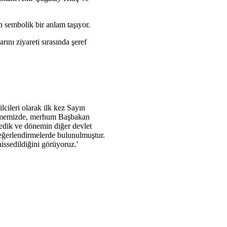
an sembolik bir anlam taşıyor.
nı ziyareti sırasında şeref
ileri olarak ilk kez Sayın
üşmemizde, merhum Başbakan
edik ve dönemin diğer devlet
değerlendirmelerde bulunulmuştur.
issedildiğini görüyoruz.'