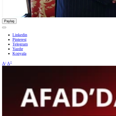
Paylaş
Linkedin
Pinterest
Telegram
Yazdır
Kopyala
-
+
A
A