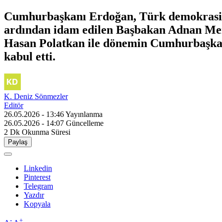
Cumhurbaşkanı Erdoğan, Türk demokrasi t
ardından idam edilen Başbakan Adnan Mend
Hasan Polatkan ile dönemin Cumhurbaşkanı
kabul etti.
K. Deniz Sönmezler
Editör
26.05.2026 - 13:46
Yayınlanma
26.05.2026 - 14:07
Güncelleme
2 Dk
Okunma Süresi
Paylaş
Linkedin
Pinterest
Telegram
Yazdır
Kopyala
-
+