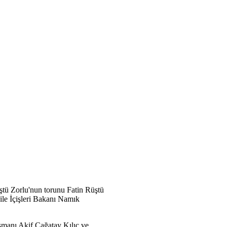
tü Zorlu'nun torunu Fatin Rüştü
le İçişleri Bakanı Namık
manı Akif Çağatay Kılıç ve