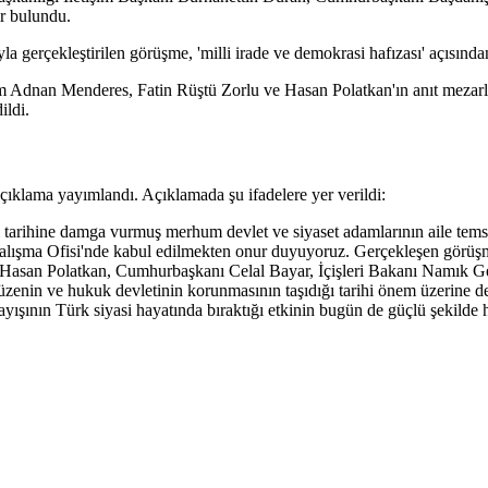
r bulundu.
yla gerçekleştirilen görüşme, 'milli irade ve demokrasi hafızası' açısınd
Adnan Menderes, Fatin Rüştü Zorlu ve Hasan Polatkan'ın anıt mezarları
ildi.
çıklama yayımlandı. Açıklamada şu ifadelere yer verildi:
arihine damga vurmuş merhum devlet ve siyaset adamlarının aile temsilc
lışma Ofisi'nde kabul edilmekten onur duyuyoruz. Gerçekleşen gör
 Hasan Polatkan, Cumhurbaşkanı Celal Bayar, İçişleri Bakanı Namık G
k düzenin ve hukuk devletinin korunmasının taşıdığı tarihi önem üzerine 
ışının Türk siyasi hayatında bıraktığı etkinin bugün de güçlü şekilde h