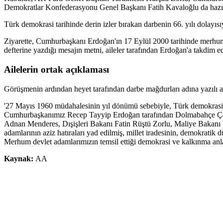
Demokratlar Konfederasyonu Genel Başkanı Fatih Kavaloğlu da hazı
Türk demokrasi tarihinde derin izler bırakan darbenin 66. yılı dolayısı
Ziyarette, Cumhurbaşkanı Erdoğan'ın 17 Eylül 2000 tarihinde merhum 
defterine yazdığı mesajın metni, aileler tarafından Erdoğan'a takdim ed
Ailelerin ortak açıklaması
Görüşmenin ardından heyet tarafından darbe mağdurları adına yazılı a
'27 Mayıs 1960 müdahalesinin yıl dönümü sebebiyle, Türk demokrasi t
Cumhurbaşkanımız Recep Tayyip Erdoğan tarafından Dolmabahçe Ça
Adnan Menderes, Dışişleri Bakanı Fatin Rüştü Zorlu, Maliye Bakanı
adamlarının aziz hatıraları yad edilmiş, millet iradesinin, demokrati
Merhum devlet adamlarımızın temsil ettiği demokrasi ve kalkınma anlay
Kaynak:
AA