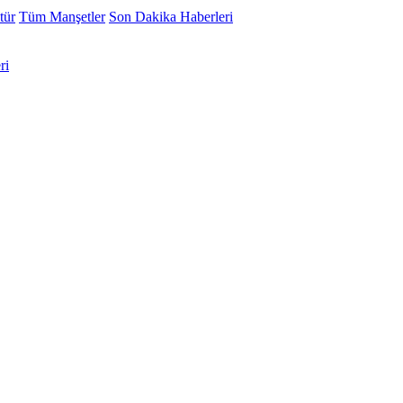
tür
Tüm Manşetler
Son Dakika Haberleri
ri