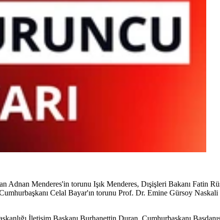
 Adnan Menderes'in torunu Işık Menderes, Dışişleri Bakanı Fatin Rüş
 Cumhurbaşkanı Celal Bayar'ın torunu Prof. Dr. Emine Gürsoy Naskali i
şkanlığı İletişim Başkanı Burhanettin Duran, Cumhurbaşkanı Başdanış