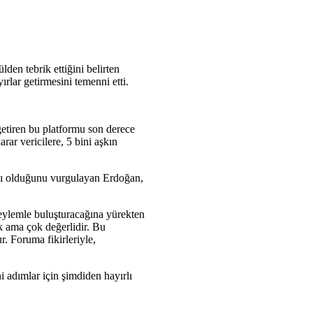
lden tebrik ettiğini belirten
ırlar getirmesini temenni etti.
etiren bu platformu son derece
rar vericilere, 5 bini aşkın
ması olduğunu vurgulayan Erdoğan,
 eylemle buluşturacağına yürekten
 ama çok değerlidir. Bu
. Foruma fikirleriyle,
 adımlar için şimdiden hayırlı