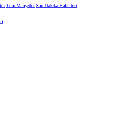
tür
Tüm Manşetler
Son Dakika Haberleri
ri