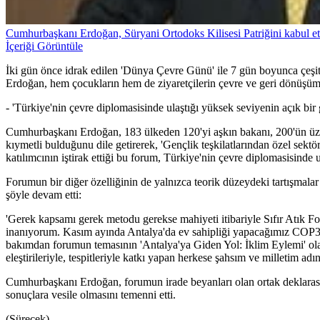
Cumhurbaşkanı Erdoğan, Süryani Ortodoks Kilisesi Patriğini kabul et
İçeriği Görüntüle
İki gün önce idrak edilen 'Dünya Çevre Günü' ile 7 gün boyunca çeşitli e
Erdoğan, hem çocukların hem de ziyaretçilerin çevre ve geri dönüşüm ala
- 'Türkiye'nin çevre diplomasisinde ulaştığı yüksek seviyenin açık bir 
Cumhurbaşkanı Erdoğan, 183 ülkeden 120'yi aşkın bakanı, 200'ün üzeri
kıymetli bulduğunu dile getirerek, 'Gençlik teşkilatlarından özel sektör
katılımcının iştirak ettiği bu forum, Türkiye'nin çevre diplomasisinde u
Forumun bir diğer özelliğinin de yalnızca teorik düzeydeki tartışmal
şöyle devam etti:
'Gerek kapsamı gerek metodu gerekse mahiyeti itibariyle Sıfır Atık F
inanıyorum. Kasım ayında Antalya'da ev sahipliği yapacağımız COP31
bakımdan forumun temasının 'Antalya'ya Giden Yol: İklim Eylemi' olarak
eleştirileriyle, tespitleriyle katkı yapan herkese şahsım ve milletim adı
Cumhurbaşkanı Erdoğan, forumun irade beyanları olan ortak deklarasyon
sonuçlara vesile olmasını temenni etti.
(Sürecek)