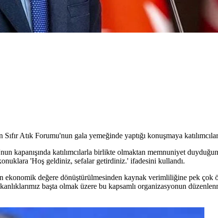
Sıfır Atık Forumu'nun gala yemeğinde yaptığı konuşmaya katılımcıları
u'nun kapanışında katılımcılarla birlikte olmaktan memnuniyet duyduğun
nuklara 'Hoş geldiniz, sefalar getirdiniz.' ifadesini kullandı.
n ekonomik değere dönüştürülmesinden kaynak verimliliğine pek çok öne
e bakanlıklarımız başta olmak üzere bu kapsamlı organizasyonun düzen