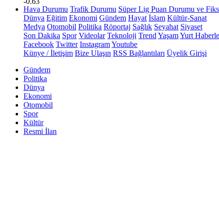
-0.63
Hava Durumu
Trafik Durumu
Süper Lig Puan Durumu ve Fiks
Dünya
Eğitim
Ekonomi
Gündem
Hayat
İslam
Kültür-Sanat
Medya
Otomobil
Politika
Röportaj
Sağlık
Seyahat
Siyaset
Son Dakika
Spor
Videolar
Teknoloji
Trend
Yaşam
Yurt Haberle
Facebook
Twitter
Instagram
Youtube
Künye / İletişim
Bize Ulaşın
RSS Bağlantıları
Üyelik Girişi
Gündem
Politika
Dünya
Ekonomi
Otomobil
Spor
Kültür
Resmi İlan