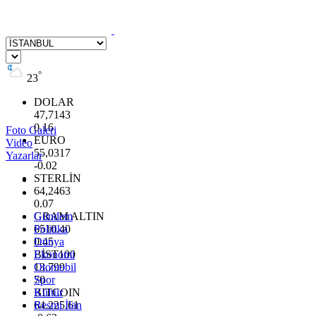
°
23
DOLAR
47,7143
0.16
Foto Galeri
EURO
Video
55,0317
Yazarlar
-0.02
STERLİN
64,2463
0.07
GRAM ALTIN
Gündem
6510.40
Politika
0.45
Dünya
BİST100
Ekonomi
13.799
Otomobil
70
Spor
BITCOIN
Kültür
64.225,61
Resmi İlan