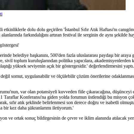
ti
tkinliklerle dolu dolu geçirilen 'İstanbul Sıfır Atık Haftası'nı canıgönü
nlarında farkındalığını artıran festival ile serginin de aynı şekilde hay
göstergesi'
nde belediye başkanını, 500'den fazla uluslararası paydaşı bir araya g
e, sivil toplum kuruluşlarından politika yapıcılara, akademisyenlerden ka
laştığı yüksek seviyenin açık bir göstergesidir.' değerlendirmesini yaptı.
ar değil somut, uygulanabilir ve ölçülebilir çözüm önerilerine odaklan
orumu'nun, var olan potansiyeli kuvveden fiile çıkaracağına, düşünceyi
 Taraflar Konferansı'na giden yolda forumun üstlendiği bu misyon çok
, sıfır atık şeklinde belirlenmesi son derece doğru ve isabetli olmuştur
na bir kez daha şükranlarımı iletiyorum.'
 ve ortak sonuç bildirgesinin de çevre ve iklim alanında atılacak yeni