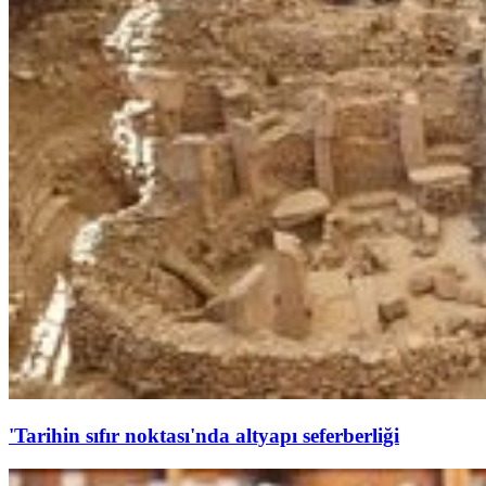
'Tarihin sıfır noktası'nda altyapı seferberliği