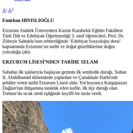
-
+
A
A
Emirhan HINISLIOĞLU
Erzurum Atatürk Üniversitesi Kazım Karabekir Eğitim Fakültesi
Türk Dili ve Edebiyatı Öğretmenliği 3. sınıf öğrencileri, Prof. Dr.
Zübeyir Saltuklu’nun rehberliğinde ‘Edebiyat Sosyolojisi dersi’
kapsamında Erzurum’un tarihi ve doğal güzelliklerine doğru
yolculuğa çıktı.
ERZURUM LİSESİ’NDEN TARİHE SELAM
Sabahın ilk ışıklarıyla başlayan gezinin ilk sembolik durağı, Sultan
II. Abdülhamid döneminde yaptırılan ve Çanakkale Harbi'nde
şehitler veren tarihi Erzurum Lisesi oldu. Yol boyunca Kargapazarı
Dağları'nın ihtişamına tanıklık eden kafile, ilk ilçe durağı olan
Tortum’da sıcak simit eşliğinde keyifli bir mola verdi.