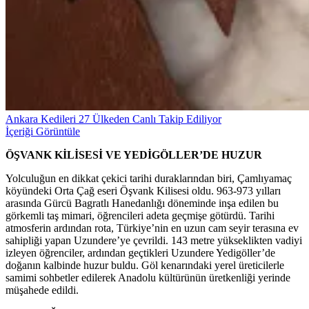
Ankara Kedileri 27 Ülkeden Canlı Takip Ediliyor
İçeriği Görüntüle
ÖŞVANK KİLİSESİ VE YEDİGÖLLER’DE HUZUR
Yolculuğun en dikkat çekici tarihi duraklarından biri, Çamlıyamaç
köyündeki Orta Çağ eseri Öşvank Kilisesi oldu. 963-973 yılları
arasında Gürcü Bagratlı Hanedanlığı döneminde inşa edilen bu
görkemli taş mimari, öğrencileri adeta geçmişe götürdü. Tarihi
atmosferin ardından rota, Türkiye’nin en uzun cam seyir terasına ev
sahipliği yapan Uzundere’ye çevrildi. 143 metre yükseklikten vadiyi
izleyen öğrenciler, ardından geçtikleri Uzundere Yedigöller’de
doğanın kalbinde huzur buldu. Göl kenarındaki yerel üreticilerle
samimi sohbetler edilerek Anadolu kültürünün üretkenliği yerinde
müşahede edildi.