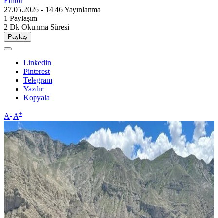
Editör
27.05.2026 - 14:46
Yayınlanma
1
Paylaşım
2 Dk
Okunma Süresi
Paylaş
Linkedin
Pinterest
Telegram
Yazdır
Kopyala
-
+
A
A