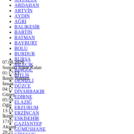
ARDAHAN
ARTVİN
AYDIN
AĞRI
BALIKESİR
BARTIN
BATMAN
BAYBURT
BOLU
BURDUR
BURSA
07.08.2026
BİLECİK
Sonraki Vakte Kalan
BİNGÖL
01:17:11
BİTLİS
İkindi Namazı
DENİZLİ
İmsak
DÜZCE
04:17
DİYARBAKIR
Güneş
EDİRNE
05:59
ELAZIĞ
Öğle
ERZURUM
13:15
ERZİNCAN
İkindi
ESKİŞEHİR
17:07
GAZİANTEP
Akşam
GÜMÜŞHANE
20:21