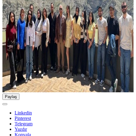
Paylaş
Linkedin
Pinterest
Telegram
Yazdır
Kopyala