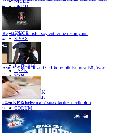
NİĞDE
3
ORDU
OSMANİYE
RİZE
SAKARYA
SAMSUN
SİNOP
Beşiktaş'tan transfer söylentilerine resmi yanıt
SİVAS
4
SİİRT
TEKİRDAĞ
TOKAT
TRABZON
TUNCELİ
Aşırı Sıcakların İnsani ve Ekonomik Faturası Büyüyor
UŞAK
5
VAN
YALOVA
YOZGAT
ZONGULDAK
ÇANAKKALE
2026 KPSS ne zaman? sınav tarihleri belli oldu
ÇANKIRI
6
ÇORUM
İSTANBUL
İZMİR
ŞANLIURFA
ŞIRNAK