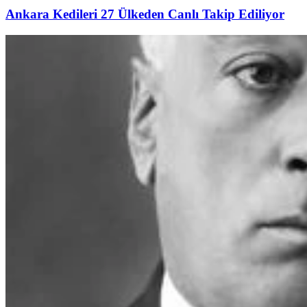
Ankara Kedileri 27 Ülkeden Canlı Takip Ediliyor