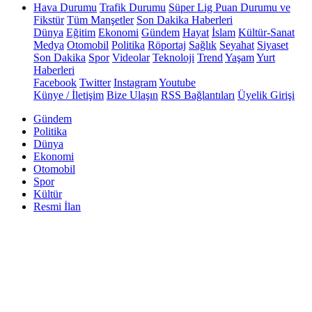
Hava Durumu
Trafik Durumu
Süper Lig Puan Durumu ve
Fikstür
Tüm Manşetler
Son Dakika Haberleri
Dünya
Eğitim
Ekonomi
Gündem
Hayat
İslam
Kültür-Sanat
Medya
Otomobil
Politika
Röportaj
Sağlık
Seyahat
Siyaset
Son Dakika
Spor
Videolar
Teknoloji
Trend
Yaşam
Yurt
Haberleri
Facebook
Twitter
Instagram
Youtube
Künye / İletişim
Bize Ulaşın
RSS Bağlantıları
Üyelik Girişi
Gündem
Politika
Dünya
Ekonomi
Otomobil
Spor
Kültür
Resmi İlan