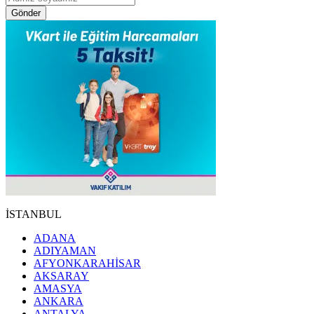
Gönder
İSTANBUL
ADANA
ADIYAMAN
AFYONKARAHİSAR
AKSARAY
AMASYA
ANKARA
ANTALYA