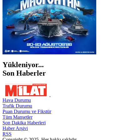
Yükleniyor...
Son Haberler
Hava Durumu
Trafik Durumu
Puan Durumu ve Fikstür
Tüm Manşetler
Son Dakika Haberleri
Haber Arşivi
RSS
Copyright © 2025. Her hakkı saklıdır.