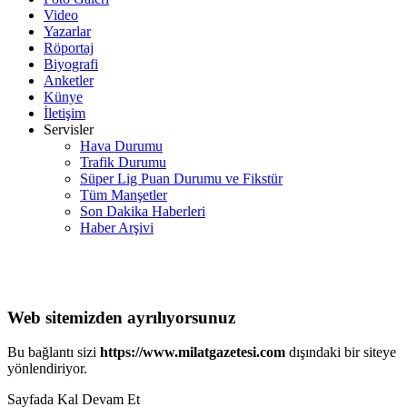
Video
Yazarlar
Röportaj
Biyografi
Anketler
Künye
İletişim
Servisler
Hava Durumu
Trafik Durumu
Süper Lig Puan Durumu ve Fikstür
Tüm Manşetler
Son Dakika Haberleri
Haber Arşivi
Web sitemizden ayrılıyorsunuz
Bu bağlantı sizi
https://www.milatgazetesi.com
dışındaki bir siteye
yönlendiriyor.
Sayfada Kal
Devam Et