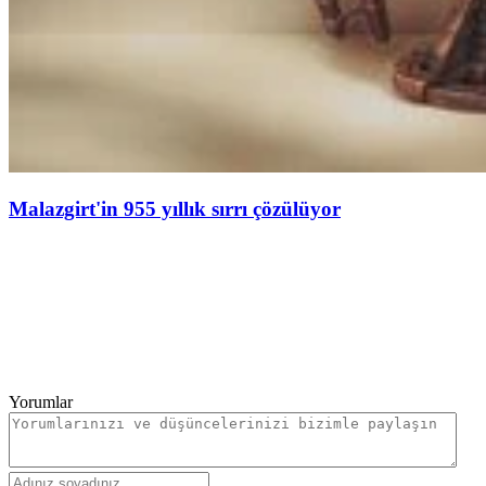
Malazgirt'in 955 yıllık sırrı çözülüyor
Yorumlar