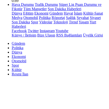
0.69
Hava Durumu
Trafik Durumu
Süper Lig Puan Durumu ve
Fikstür
Tüm Manşetler
Son Dakika Haberleri
Dünya
Eğitim
Ekonomi
Gündem
Hayat
İslam
Kültür-Sanat
Medya
Otomobil
Politika
Röportaj
Sağlık
Seyahat
Siyaset
Son Dakika
Spor
Videolar
Teknoloji
Trend
Yaşam
Yurt
Haberleri
Facebook
Twitter
Instagram
Youtube
Künye / İletişim
Bize Ulaşın
RSS Bağlantıları
Üyelik Girişi
Gündem
Politika
Dünya
Ekonomi
Otomobil
Spor
Kültür
Resmi İlan