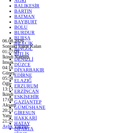
AĞRI
BALIKESİR
BARTIN
BATMAN
BAYBURT
BOLU
BURDUR
BURSA
06.08.2026
BİLECİK
Sonraki Vakte Kalan
BİNGÖL
01:27:07
BİTLİS
İkindi Namazı
DENİZLİ
İmsak
DÜZCE
04:16
DİYARBAKIR
Güneş
EDİRNE
05:58
ELAZIĞ
Öğle
ERZURUM
13:15
ERZİNCAN
İkindi
ESKİŞEHİR
17:08
GAZİANTEP
Akşam
GÜMÜŞHANE
20:23
GİRESUN
Yatsı
HAKKARİ
21:57
HATAY
Aylık Vakitler
ISPARTA