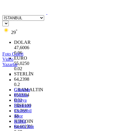
°
29
DOLAR
47,6006
0.06
Foto Galeri
EURO
Video
55,0250
Yazarlar
0.02
STERLİN
64,2398
0.2
GRAM ALTIN
Gündem
6513.94
Politika
0.32
Dünya
BİST100
Ekonomi
13.768
Otomobil
48
Spor
BITCOIN
Kültür
64.602,05
Resmi İlan