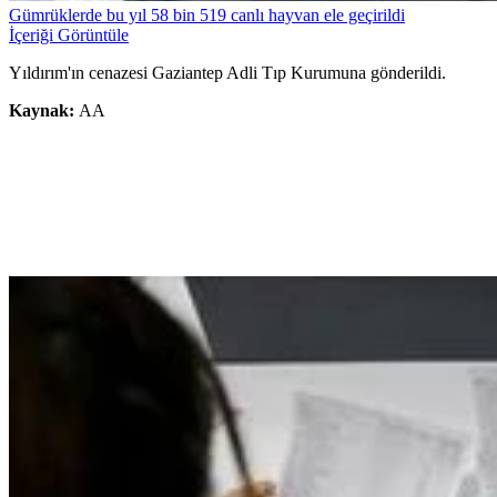
Gümrüklerde bu yıl 58 bin 519 canlı hayvan ele geçirildi
İçeriği Görüntüle
Yıldırım'ın cenazesi Gaziantep Adli Tıp Kurumuna gönderildi.
Kaynak:
AA