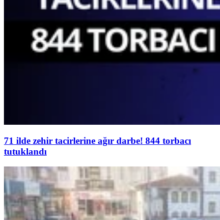
71 ilde zehir tacirlerine ağır darbe! 844 torbacı
tutuklandı