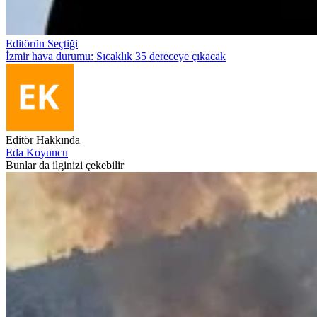
Editörün Seçtiği
İzmir hava durumu: Sıcaklık 35 dereceye çıkacak
Editör Hakkında
Eda Koyuncu
Bunlar da ilginizi çekebilir