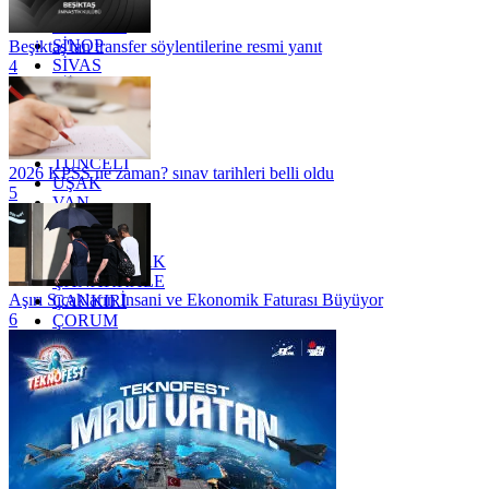
SAKARYA
SAMSUN
SİNOP
Beşiktaş'tan transfer söylentilerine resmi yanıt
SİVAS
4
SİİRT
TEKİRDAĞ
TOKAT
TRABZON
TUNCELİ
2026 KPSS ne zaman? sınav tarihleri belli oldu
UŞAK
5
VAN
YALOVA
YOZGAT
ZONGULDAK
ÇANAKKALE
Aşırı Sıcakların İnsani ve Ekonomik Faturası Büyüyor
ÇANKIRI
6
ÇORUM
İSTANBUL
İZMİR
ŞANLIURFA
ŞIRNAK