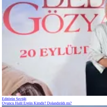
Editörün Seçtiği
Oyuncu Halil Ergün Kimdir? Dolandırıldı mı?