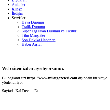
Biyografi
Anketler
Künye
İletişim
Servisler
Hava Durumu
Trafik Durumu
Süper Lig Puan Durumu ve Fikstür
Tüm Manşetler
Son Dakika Haberleri
Haber Arşivi
Web sitemizden ayrılıyorsunuz
Bu bağlantı sizi
https://www.milatgazetesi.com
dışındaki bir siteye
yönlendiriyor.
Sayfada Kal
Devam Et