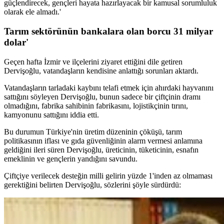
güçlendirecek, gençleri hayata hazırlayacak bir kamusal sorumluluk
olarak ele almadı.'
Tarım sektörünün bankalara olan borcu 31 milyar
dolar'
Geçen hafta İzmir ve ilçelerini ziyaret ettiğini dile getiren
Dervişoğlu, vatandaşların kendisine anlattığı sorunları aktardı.
Vatandaşların tarladaki kaybını telafi etmek için ahırdaki hayvanını
sattığını söyleyen Dervişoğlu, bunun sadece bir çiftçinin dramı
olmadığını, fabrika sahibinin fabrikasını, lojistikçinin tırını,
kamyonunu sattığını iddia etti.
Bu durumun Türkiye'nin üretim düzeninin çöküşü, tarım
politikasının iflası ve gıda güvenliğinin alarm vermesi anlamına
geldiğini ileri süren Dervişoğlu, üreticinin, tüketicinin, esnafın
emeklinin ve gençlerin yandığını savundu.
Çiftçiye verilecek desteğin milli gelirin yüzde 1'inden az olmaması
gerektiğini belirten Dervişoğlu, sözlerini şöyle sürdürdü: