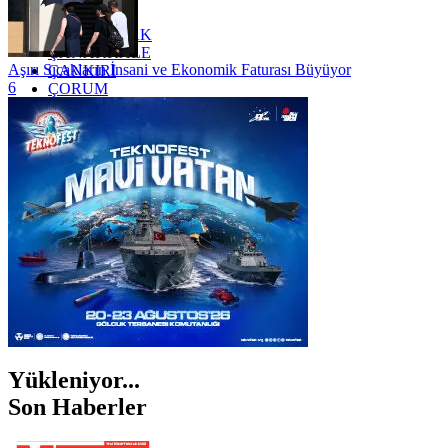
YOZGAT
ZONGULDAK
ÇANAKKALE
Aşırı Sıcakların İnsani ve Ekonomik Faturası Büyüyor
ÇANKIRI
6
ÇORUM
İSTANBUL
İZMİR
ŞANLIURFA
ŞIRNAK
Yükleniyor...
Son Haberler