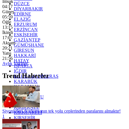
İmsak
DÜZCE
04:17
DİYARBAKIR
Güneş
EDİRNE
05:59
ELAZIĞ
Öğle
ERZURUM
13:15
ERZİNCAN
İkindi
ESKİŞEHİR
17:07
GAZİANTEP
Akşam
GÜMÜŞHANE
20:21
GİRESUN
Yatsı
HAKKARİ
21:56
HATAY
Aylık Vakitler
ISPARTA
IĞDIR
Trend Haberler
KAHRAMANMARAŞ
KARABÜK
KARAMAN
KARS
KASTAMONU
KAYSERİ
KIRIKKALE
Siyonistleri durdurmanın tek yolu ceplerinden paralarını almaktır!
KIRKLARELİ
1
KIRŞEHİR
KOCAELİ
KONYA