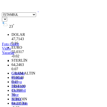
°
23
DOLAR
47,7143
0.16
Foto Galeri
EURO
Video
55,0317
Yazarlar
-0.02
STERLİN
64,2463
0.07
GRAM ALTIN
Gündem
6510.40
Politika
0.45
Dünya
BİST100
Ekonomi
13.799
Otomobil
70
Spor
BITCOIN
Kültür
64.225,61
Resmi İlan