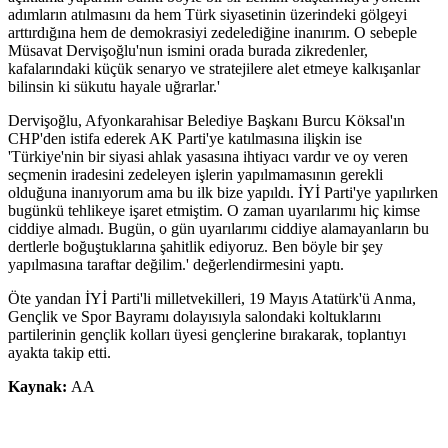
adımların atılmasını da hem Türk siyasetinin üzerindeki gölgeyi
arttırdığına hem de demokrasiyi zedelediğine inanırım. O sebeple
Müsavat Dervişoğlu'nun ismini orada burada zikredenler,
kafalarındaki küçük senaryo ve stratejilere alet etmeye kalkışanlar
bilinsin ki sükutu hayale uğrarlar.'
Dervişoğlu, Afyonkarahisar Belediye Başkanı Burcu Köksal'ın
CHP'den istifa ederek AK Parti'ye katılmasına ilişkin ise
'Türkiye'nin bir siyasi ahlak yasasına ihtiyacı vardır ve oy veren
seçmenin iradesini zedeleyen işlerin yapılmamasının gerekli
olduğuna inanıyorum ama bu ilk bize yapıldı. İYİ Parti'ye yapılırken
bugünkü tehlikeye işaret etmiştim. O zaman uyarılarımı hiç kimse
ciddiye almadı. Bugün, o gün uyarılarımı ciddiye alamayanların bu
dertlerle boğuştuklarına şahitlik ediyoruz. Ben böyle bir şey
yapılmasına taraftar değilim.' değerlendirmesini yaptı.
Öte yandan İYİ Parti'li milletvekilleri, 19 Mayıs Atatürk'ü Anma,
Gençlik ve Spor Bayramı dolayısıyla salondaki koltuklarını
partilerinin gençlik kolları üyesi gençlerine bırakarak, toplantıyı
ayakta takip etti.
Kaynak:
AA