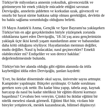
Türkiye'de milyonlarca annenin yoksulluk, güvencesizlik ve
görünmeyen bir emek yüküyle mücadele ettiğini savunan
Dervişoğlu, annelerin şiddetten ve korkudan uzak, güvenceli ve
onurlu bir hayat sürme hakkına sahip olması gerektiğini, devletin de
bu hakkı sağlama sorumluluğu olduğunu belirtti.
19 Mayıs Atatürk'ü Anma, Gençlik ve Spor Bayramı'na yaklaşırken
Türkiye'nin en ağır gerçeklerinden biriyle yüzleşmek zorunda
olduklarına işaret eden Dervişoğlu, '18-34 yaş arası gençlerimizin
yaklaşık üçte ikisi kendi yaşam standardının anne ve babasından
daha kötü olduğunu söylüyor. Hayatlarından memnun değiller,
mutlu değiller. Nasıl iş bulacaklar, nasıl geçinecekler? Emekli
olabilecekler mi? Endişeliler ve son derece haklılar.'
değerlendirmesinde bulundu.
Türkiye'nin her alanda olduğu gibi eğitim alanında da irtifa
kaybettiğini iddia eden Dervişoğlu, şunları kaydetti:
'Evet, bu iktidar döneminde okul sayısı, üniversite sayısı artmıştır.
Kampüsler yapılmıştır. Bütçeler ayrılmıştır. O halde sorulması
gereken soru çok nettir. Bu kadar bina yapıp, tabela asıp, kaynak
harcayıp da nasıl bu kadar niteliksiz bir eğitim düzeni kurmayı
başardınız? Cevabını ben vereyim. Çünkü bu iktidar eğitimi bir
nitelik meselesi olarak görmedi. Eğitimi fikri hür, vicdanı hür
bireyler yetiştirecek, meslek kazandıracak, bilimsel düşünceyi