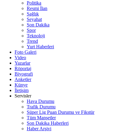
Politika
Resmi İlan
Sağlık
Seyahat
Son Dakika
Spor
Teknoloji
Trend
Yurt Haberleri
Foto Galeri
Video
Yazarlar
Röportaj
Biyografi
Anketler
Künye
İletişim
Servisler
Hava Durumu
Trafik Durumu
Süper Lig Puan Durumu ve Fikstür
Tüm Manşetler
Son Dakika Haberleri
Haber Arşivi