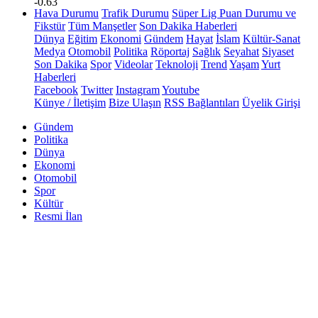
-0.63
Hava Durumu
Trafik Durumu
Süper Lig Puan Durumu ve
Fikstür
Tüm Manşetler
Son Dakika Haberleri
Dünya
Eğitim
Ekonomi
Gündem
Hayat
İslam
Kültür-Sanat
Medya
Otomobil
Politika
Röportaj
Sağlık
Seyahat
Siyaset
Son Dakika
Spor
Videolar
Teknoloji
Trend
Yaşam
Yurt
Haberleri
Facebook
Twitter
Instagram
Youtube
Künye / İletişim
Bize Ulaşın
RSS Bağlantıları
Üyelik Girişi
Gündem
Politika
Dünya
Ekonomi
Otomobil
Spor
Kültür
Resmi İlan