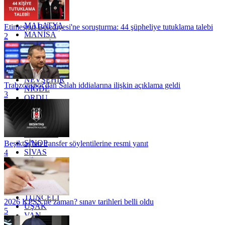
KÜTAHYA
KİLİS
MALATYA
Etimesgut Belediyesi'ne soruşturma: 44 şüpheliye tutuklama talebi
MANİSA
2
MARDİN
MERSİN
MUĞLA
MUŞ
NEVŞEHİR
Trabzonspor'dan Salah iddialarına ilişkin açıklama geldi
NİĞDE
3
ORDU
OSMANİYE
RİZE
SAKARYA
SAMSUN
SİNOP
Beşiktaş'tan transfer söylentilerine resmi yanıt
SİVAS
4
SİİRT
TEKİRDAĞ
TOKAT
TRABZON
TUNCELİ
2026 KPSS ne zaman? sınav tarihleri belli oldu
UŞAK
5
VAN
YALOVA