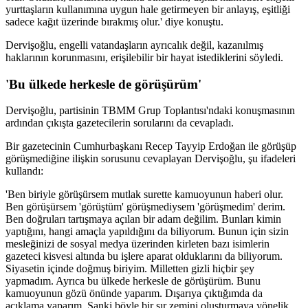
yurttaşların kullanımına uygun hale getirmeyen bir anlayış, eşitliği
sadece kağıt üzerinde bırakmış olur.' diye konuştu.
Dervişoğlu, engelli vatandaşların ayrıcalık değil, kazanılmış
haklarının korunmasını, erişilebilir bir hayat istediklerini söyledi.
'Bu ülkede herkesle de görüşürüm'
Dervişoğlu, partisinin TBMM Grup Toplantısı'ndaki konuşmasının
ardından çıkışta gazetecilerin sorularını da cevapladı.
Bir gazetecinin Cumhurbaşkanı Recep Tayyip Erdoğan ile görüşüp
görüşmediğine ilişkin sorusunu cevaplayan Dervişoğlu, şu ifadeleri
kullandı:
'Ben biriyle görüşürsem mutlak surette kamuoyunun haberi olur.
Ben görüşürsem 'görüştüm' görüşmediysem 'görüşmedim' derim.
Ben doğruları tartışmaya açılan bir adam değilim. Bunları kimin
yaptığını, hangi amaçla yapıldığını da biliyorum. Bunun için sizin
mesleğinizi de sosyal medya üzerinden kirleten bazı isimlerin
gazeteci kisvesi altında bu işlere aparat olduklarını da biliyorum.
Siyasetin içinde doğmuş biriyim. Milletten gizli hiçbir şey
yapmadım. Ayrıca bu ülkede herkesle de görüşürüm. Bunu
kamuoyunun gözü önünde yaparım. Dışarıya çıktığımda da
açıklama yaparım. Sanki böyle bir sır zemini oluşturmaya yönelik