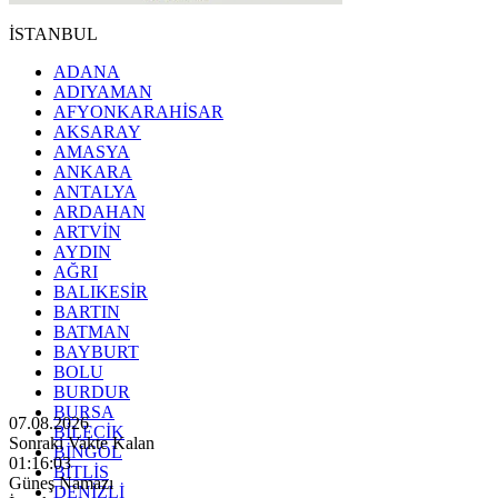
İSTANBUL
ADANA
ADIYAMAN
AFYONKARAHİSAR
AKSARAY
AMASYA
ANKARA
ANTALYA
ARDAHAN
ARTVİN
AYDIN
AĞRI
BALIKESİR
BARTIN
BATMAN
BAYBURT
BOLU
BURDUR
BURSA
07.08.2026
BİLECİK
Sonraki Vakte Kalan
BİNGÖL
01:16:01
BİTLİS
Güneş Namazı
DENİZLİ