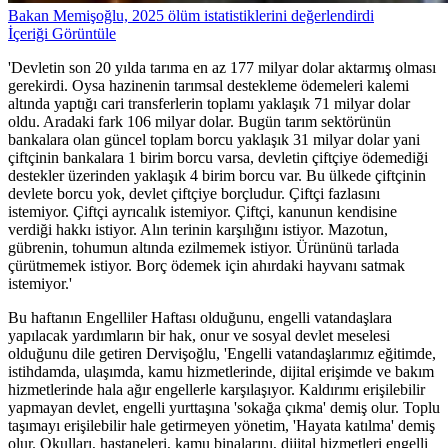
Bakan Memişoğlu, 2025 ölüm istatistiklerini değerlendirdi
İçeriği Görüntüle
'Devletin son 20 yılda tarıma en az 177 milyar dolar aktarmış olması
gerekirdi. Oysa hazinenin tarımsal destekleme ödemeleri kalemi
altında yaptığı cari transferlerin toplamı yaklaşık 71 milyar dolar
oldu. Aradaki fark 106 milyar dolar. Bugün tarım sektörünün
bankalara olan güncel toplam borcu yaklaşık 31 milyar dolar yani
çiftçinin bankalara 1 birim borcu varsa, devletin çiftçiye ödemediği
destekler üzerinden yaklaşık 4 birim borcu var. Bu ülkede çiftçinin
devlete borcu yok, devlet çiftçiye borçludur. Çiftçi fazlasını
istemiyor. Çiftçi ayrıcalık istemiyor. Çiftçi, kanunun kendisine
verdiği hakkı istiyor. Alın terinin karşılığını istiyor. Mazotun,
gübrenin, tohumun altında ezilmemek istiyor. Ürününü tarlada
çürütmemek istiyor. Borç ödemek için ahırdaki hayvanı satmak
istemiyor.'
Bu haftanın Engelliler Haftası olduğunu, engelli vatandaşlara
yapılacak yardımların bir hak, onur ve sosyal devlet meselesi
olduğunu dile getiren Dervişoğlu, 'Engelli vatandaşlarımız eğitimde,
istihdamda, ulaşımda, kamu hizmetlerinde, dijital erişimde ve bakım
hizmetlerinde hala ağır engellerle karşılaşıyor. Kaldırımı erişilebilir
yapmayan devlet, engelli yurttaşına 'sokağa çıkma' demiş olur. Toplu
taşımayı erişilebilir hale getirmeyen yönetim, 'Hayata katılma' demiş
olur. Okulları, hastaneleri, kamu binalarını, dijital hizmetleri engelli