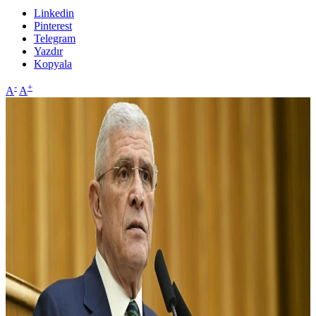
Linkedin
Pinterest
Telegram
Yazdır
Kopyala
-
+
A
A