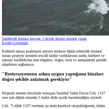
Sahillerde kırmızı bayrak: 5 ilçede denize girmek yasak
İçeriği Görüntüle
Kültürel mirası keşfetmek isteyen herkese dijital rehberlik hizmeti
sunan projeyle kentteki tescilli kültür varlıklarının tarihi, kültürel ve
mimari özelliklerine dair bilgilere, doğru, hızlı ve anlaşılabilir şekilde
ulaşılması sağlanıyor.
"Restorasyonunu aslına uygun yaptığımız binaları
doğru şekilde anlatmak gerekiyor"
Projenin tanıtım töreninde konuşan İstanbul Valisi Davut Gül, 1337
eser için dijital ortamda 5 farklı dilde içerik hazırlandığını söyledi.
Gül, "5 dilde 1337 eserimiz şu anda karekod okutulduğunda, bütün