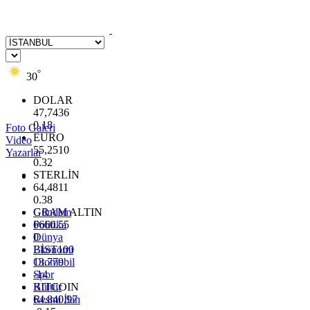
°
30
DOLAR
47,7436
0.18
Foto Galeri
EURO
Video
55,2510
Yazarlar
0.32
STERLİN
64,4811
0.38
GRAM ALTIN
Gündem
6660.55
Politika
0
Dünya
BİST100
Ekonomi
13.779
Otomobil
-14
Spor
BITCOIN
Kültür
64.840,97
Resmi İlan