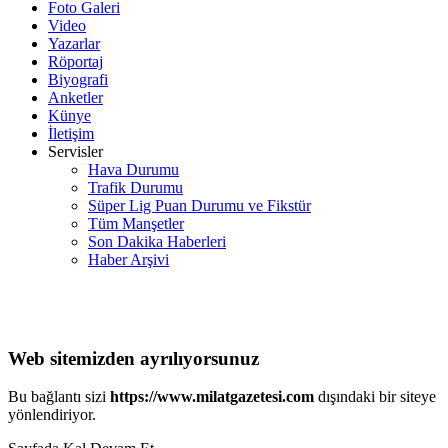
Foto Galeri
Video
Yazarlar
Röportaj
Biyografi
Anketler
Künye
İletişim
Servisler
Hava Durumu
Trafik Durumu
Süper Lig Puan Durumu ve Fikstür
Tüm Manşetler
Son Dakika Haberleri
Haber Arşivi
Web sitemizden ayrılıyorsunuz
Bu bağlantı sizi
https://www.milatgazetesi.com
dışındaki bir siteye
yönlendiriyor.