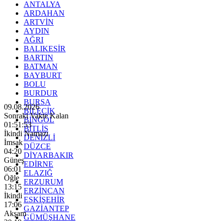
ANTALYA
ARDAHAN
ARTVİN
AYDIN
AĞRI
BALIKESİR
BARTIN
BATMAN
BAYBURT
BOLU
BURDUR
BURSA
09.08.2026
BİLECİK
Sonraki Vakte Kalan
BİNGÖL
01:51:51
BİTLİS
İkindi Namazı
DENİZLİ
İmsak
DÜZCE
04:20
DİYARBAKIR
Güneş
EDİRNE
06:01
ELAZIĞ
Öğle
ERZURUM
13:15
ERZİNCAN
İkindi
ESKİŞEHİR
17:06
GAZİANTEP
Akşam
GÜMÜŞHANE