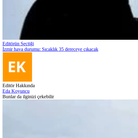
Editörün Seçtiği
İzmir hava durumu: Sıcaklık 35 dereceye çıkacak
Editör Hakkında
Eda Koyuncu
Bunlar da ilginizi çekebilir