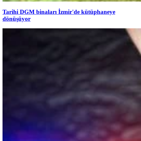
Tarihi DGM binaları İzmir'de kütüphaneye
dönüşüyor