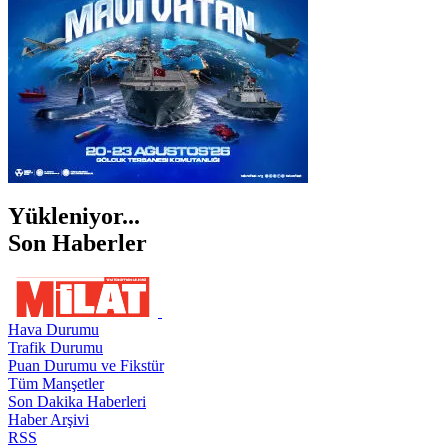
Yükleniyor...
Son Haberler
Hava Durumu
Trafik Durumu
Puan Durumu ve Fikstür
Tüm Manşetler
Son Dakika Haberleri
Haber Arşivi
RSS