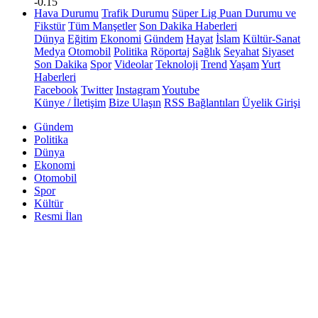
-0.15
Hava Durumu
Trafik Durumu
Süper Lig Puan Durumu ve
Fikstür
Tüm Manşetler
Son Dakika Haberleri
Dünya
Eğitim
Ekonomi
Gündem
Hayat
İslam
Kültür-Sanat
Medya
Otomobil
Politika
Röportaj
Sağlık
Seyahat
Siyaset
Son Dakika
Spor
Videolar
Teknoloji
Trend
Yaşam
Yurt
Haberleri
Facebook
Twitter
Instagram
Youtube
Künye / İletişim
Bize Ulaşın
RSS Bağlantıları
Üyelik Girişi
Gündem
Politika
Dünya
Ekonomi
Otomobil
Spor
Kültür
Resmi İlan