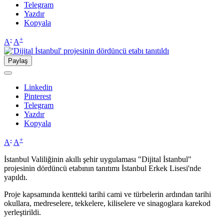
Telegram
Yazdır
Kopyala
-
+
A
A
Paylaş
Linkedin
Pinterest
Telegram
Yazdır
Kopyala
-
+
A
A
İstanbul Valiliğinin akıllı şehir uygulaması "Dijital İstanbul"
projesinin dördüncü etabının tanıtımı İstanbul Erkek Lisesi'nde
yapıldı.
Proje kapsamında kentteki tarihi cami ve türbelerin ardından tarihi
okullara, medreselere, tekkelere, kiliselere ve sinagoglara karekod
yerleştirildi.