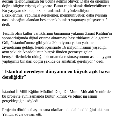
geçmiş telefonumuzun bir ucuna gelmiş oluyor. Daha da önemlisi
doğru bilgiye erişmiş oluyoruz. Bunu canlı olarak dinleyebiliyoruz.
Bu yaşayan okulda, bizi bir anlamda da yönlendiriyorlar.
Eksiklerimiz, yapılması gerekenler, memnuniyetler, daha iyisinin
nasıl olacağını alandan beslenerek bunları yapmaya çalışıyoruz."
dedi.
Tescilli olan kültür varlıklarının tamamına yakınını Ziraat Katılım'ın
sponsorluğunda dijital ortama aktarmayı başardıklarını dile getiren
Gül, "İstanbul'umuz gibi yılda 20 milyona yakın yabancı
ziyaretçinin geldiği, kendi içerisinde 16 milyon insanın yaşadığı,
aynı şekilde Anadolu'nun birçok ilinden gezmeye gelen
hemşehrilerimizin olduğu bir ortamda restorasyonunu aslına uygun
yaptığımız binaları doğru şekilde de anlatmak gerekiyor." dedi.
"İstanbul neredeyse dünyanın en büyük açık hava
dersliğidir"
İstanbul İl Milli Eğitim Müdürü Doç. Dr. Murat Mücahit Yentür de
bu projeyle aynı zamanda kültür, kimlik ve bilinç inşasının
gerçekleştiğini söyledi.
Projenin dördüncü aşamasına okulların da dahil edildiğini aktaran
Yentür, şöyle devam etti: