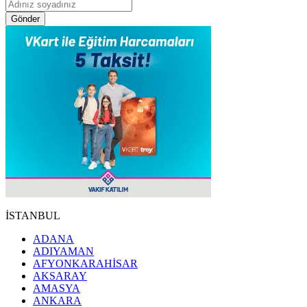
Gönder
İSTANBUL
ADANA
ADIYAMAN
AFYONKARAHİSAR
AKSARAY
AMASYA
ANKARA