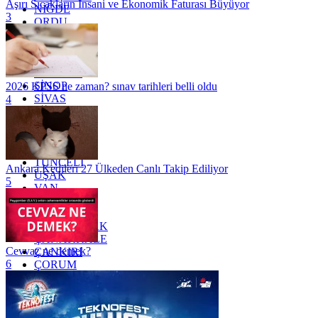
Aşırı Sıcakların İnsani ve Ekonomik Faturası Büyüyor
NİĞDE
3
ORDU
OSMANİYE
RİZE
SAKARYA
SAMSUN
SİNOP
2026 KPSS ne zaman? sınav tarihleri belli oldu
SİVAS
4
SİİRT
TEKİRDAĞ
TOKAT
TRABZON
TUNCELİ
Ankara Kedileri 27 Ülkeden Canlı Takip Ediliyor
UŞAK
5
VAN
YALOVA
YOZGAT
ZONGULDAK
ÇANAKKALE
Cevvaz ne demek?
ÇANKIRI
6
ÇORUM
İSTANBUL
İZMİR
ŞANLIURFA
ŞIRNAK