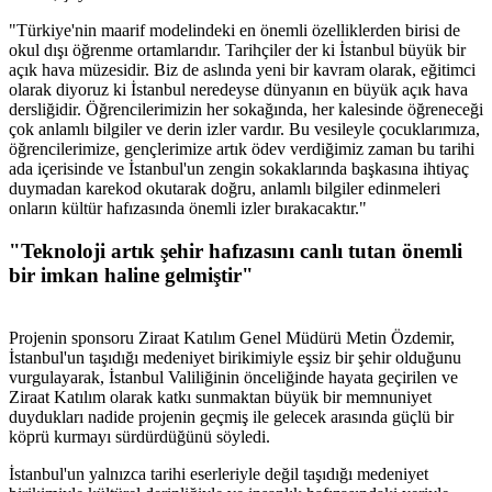
"Türkiye'nin maarif modelindeki en önemli özelliklerden birisi de
okul dışı öğrenme ortamlarıdır. Tarihçiler der ki İstanbul büyük bir
açık hava müzesidir. Biz de aslında yeni bir kavram olarak, eğitimci
olarak diyoruz ki İstanbul neredeyse dünyanın en büyük açık hava
dersliğidir. Öğrencilerimizin her sokağında, her kalesinde öğreneceği
çok anlamlı bilgiler ve derin izler vardır. Bu vesileyle çocuklarımıza,
öğrencilerimize, gençlerimize artık ödev verdiğimiz zaman bu tarihi
ada içerisinde ve İstanbul'un zengin sokaklarında başkasına ihtiyaç
duymadan karekod okutarak doğru, anlamlı bilgiler edinmeleri
onların kültür hafızasında önemli izler bırakacaktır."
"Teknoloji artık şehir hafızasını canlı tutan önemli
bir imkan haline gelmiştir"
Projenin sponsoru Ziraat Katılım Genel Müdürü Metin Özdemir,
İstanbul'un taşıdığı medeniyet birikimiyle eşsiz bir şehir olduğunu
vurgulayarak, İstanbul Valiliğinin önceliğinde hayata geçirilen ve
Ziraat Katılım olarak katkı sunmaktan büyük bir memnuniyet
duydukları nadide projenin geçmiş ile gelecek arasında güçlü bir
köprü kurmayı sürdürdüğünü söyledi.
İstanbul'un yalnızca tarihi eserleriyle değil taşıdığı medeniyet