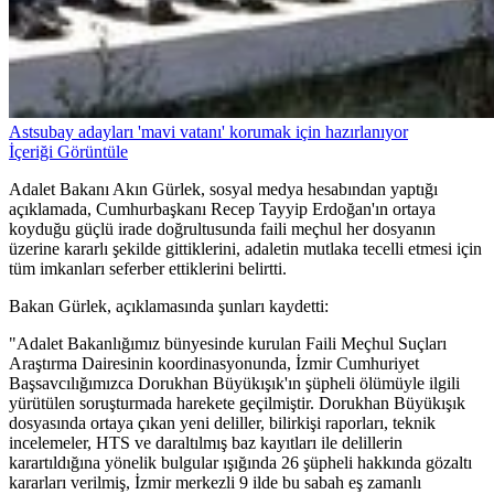
Astsubay adayları 'mavi vatanı' korumak için hazırlanıyor
İçeriği Görüntüle
Adalet Bakanı Akın Gürlek, sosyal medya hesabından yaptığı
açıklamada, Cumhurbaşkanı Recep Tayyip Erdoğan'ın ortaya
koyduğu güçlü irade doğrultusunda faili meçhul her dosyanın
üzerine kararlı şekilde gittiklerini, adaletin mutlaka tecelli etmesi için
tüm imkanları seferber ettiklerini belirtti.
Bakan Gürlek, açıklamasında şunları kaydetti:
"Adalet Bakanlığımız bünyesinde kurulan Faili Meçhul Suçları
Araştırma Dairesinin koordinasyonunda, İzmir Cumhuriyet
Başsavcılığımızca Dorukhan Büyükışık'ın şüpheli ölümüyle ilgili
yürütülen soruşturmada harekete geçilmiştir. Dorukhan Büyükışık
dosyasında ortaya çıkan yeni deliller, bilirkişi raporları, teknik
incelemeler, HTS ve daraltılmış baz kayıtları ile delillerin
karartıldığına yönelik bulgular ışığında 26 şüpheli hakkında gözaltı
kararları verilmiş, İzmir merkezli 9 ilde bu sabah eş zamanlı