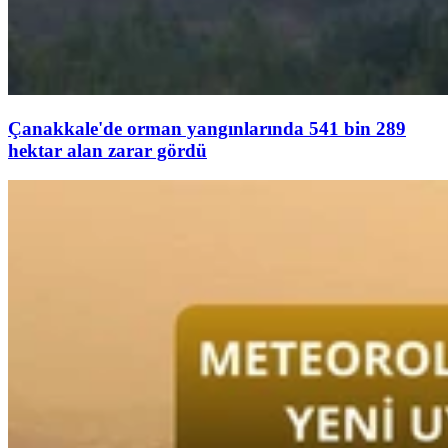
Çanakkale'de orman yangınlarında 541 bin 289
hektar alan zarar gördü