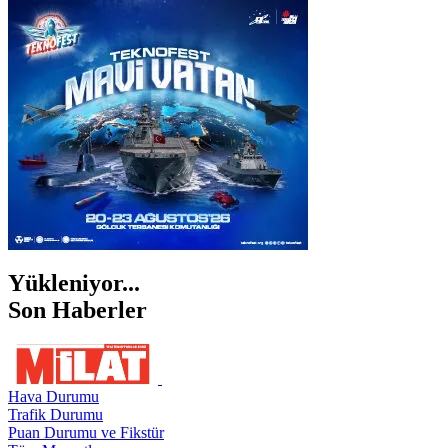
İSTANBUL
İZMİR
ŞANLIURFA
ŞIRNAK
Yükleniyor...
Son Haberler
Hava Durumu
Trafik Durumu
Puan Durumu ve Fikstür