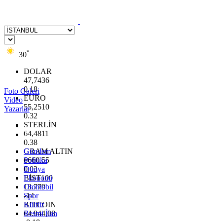
°
30
DOLAR
47,7436
0.18
Foto Galeri
EURO
Video
55,2510
Yazarlar
0.32
STERLİN
64,4811
0.38
GRAM ALTIN
Gündem
6660.55
Politika
0.03
Dünya
BİST100
Ekonomi
13.779
Otomobil
-14
Spor
BITCOIN
Kültür
64.944,08
Resmi İlan