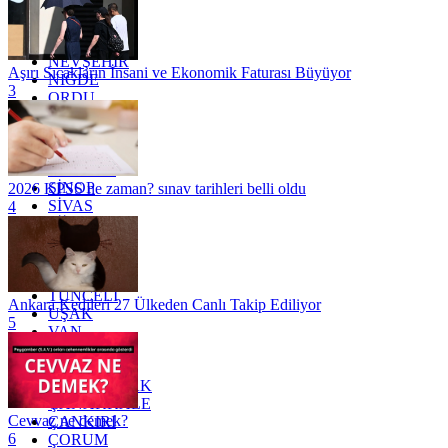
MERSİN
MUĞLA
MUŞ
NEVŞEHİR
Aşırı Sıcakların İnsani ve Ekonomik Faturası Büyüyor
NİĞDE
3
ORDU
OSMANİYE
RİZE
SAKARYA
SAMSUN
SİNOP
2026 KPSS ne zaman? sınav tarihleri belli oldu
SİVAS
4
SİİRT
TEKİRDAĞ
TOKAT
TRABZON
TUNCELİ
Ankara Kedileri 27 Ülkeden Canlı Takip Ediliyor
UŞAK
5
VAN
YALOVA
YOZGAT
ZONGULDAK
ÇANAKKALE
Cevvaz ne demek?
ÇANKIRI
6
ÇORUM