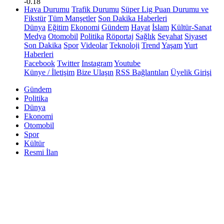
-0.18
Hava Durumu
Trafik Durumu
Süper Lig Puan Durumu ve
Fikstür
Tüm Manşetler
Son Dakika Haberleri
Dünya
Eğitim
Ekonomi
Gündem
Hayat
İslam
Kültür-Sanat
Medya
Otomobil
Politika
Röportaj
Sağlık
Seyahat
Siyaset
Son Dakika
Spor
Videolar
Teknoloji
Trend
Yaşam
Yurt
Haberleri
Facebook
Twitter
Instagram
Youtube
Künye / İletişim
Bize Ulaşın
RSS Bağlantıları
Üyelik Girişi
Gündem
Politika
Dünya
Ekonomi
Otomobil
Spor
Kültür
Resmi İlan