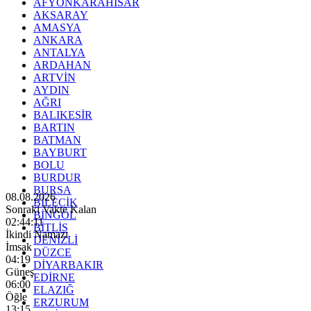
AFYONKARAHİSAR
AKSARAY
AMASYA
ANKARA
ANTALYA
ARDAHAN
ARTVİN
AYDIN
AĞRI
BALIKESİR
BARTIN
BATMAN
BAYBURT
BOLU
BURDUR
BURSA
08.08.2026
BİLECİK
Sonraki Vakte Kalan
BİNGÖL
02:44:09
BİTLİS
İkindi Namazı
DENİZLİ
İmsak
DÜZCE
04:19
DİYARBAKIR
Güneş
EDİRNE
06:00
ELAZIĞ
Öğle
ERZURUM
13:15