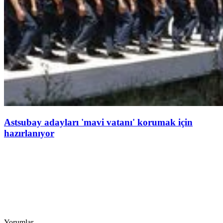
Astsubay adayları 'mavi vatanı' korumak için
hazırlanıyor
Yorumlar