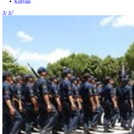
Kopyala
-
+
A
A