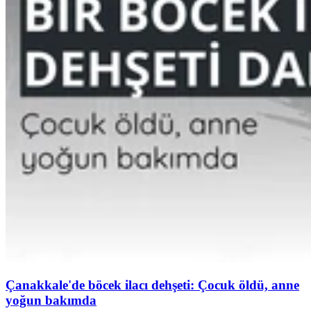
Çanakkale'de böcek ilacı dehşeti: Çocuk öldü, anne
yoğun bakımda