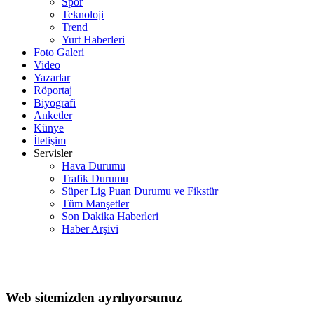
Spor
Teknoloji
Trend
Yurt Haberleri
Foto Galeri
Video
Yazarlar
Röportaj
Biyografi
Anketler
Künye
İletişim
Servisler
Hava Durumu
Trafik Durumu
Süper Lig Puan Durumu ve Fikstür
Tüm Manşetler
Son Dakika Haberleri
Haber Arşivi
Web sitemizden ayrılıyorsunuz