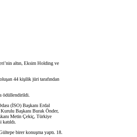
ri’nin altın, Eksim Holding ve
uşan 44 kişilik jüri tarafından
 ödüllendirildi.
Odası (İSO) Başkanı Erdal
Kurulu Başkanı Burak Önder,
aşkanı Metin Çekiç, Türkiye
 katıldı.
ltepe birer konuşma yaptı. 18.