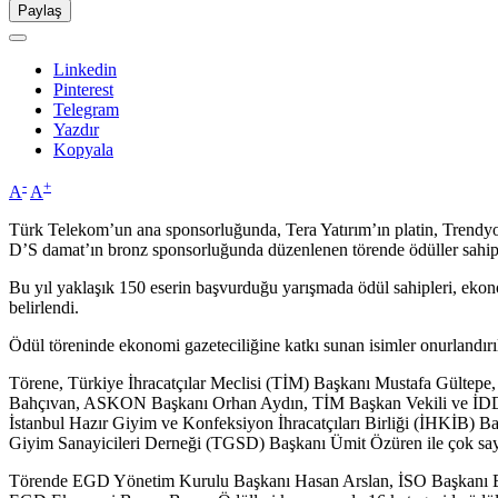
Paylaş
Linkedin
Pinterest
Telegram
Yazdır
Kopyala
-
+
A
A
Türk Telekom’un ana sponsorluğunda, Tera Yatırım’ın platin, Trendyo
D’S damat’ın bronz sponsorluğunda düzenlenen törende ödüller sahipl
Bu yıl yaklaşık 150 eserin başvurduğu yarışmada ödül sahipleri, ekono
belirlendi.
Ödül töreninde ekonomi gazeteciliğine katkı sunan isimler onurlandırıl
Törene, Türkiye İhracatçılar Meclisi (TİM) Başkanı Mustafa Gültepe,
Bahçıvan, ASKON Başkanı Orhan Aydın, TİM Başkan Vekili ve İD
İstanbul Hazır Giyim ve Konfeksiyon İhracatçıları Birliği (İHKİB) B
Giyim Sanayicileri Derneği (TGSD) Başkanı Ümit Özüren ile çok sayıda
Törende EGD Yönetim Kurulu Başkanı Hasan Arslan, İSO Başkanı Er