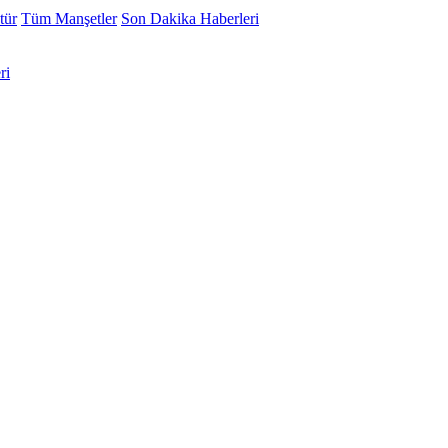
tür
Tüm Manşetler
Son Dakika Haberleri
ri