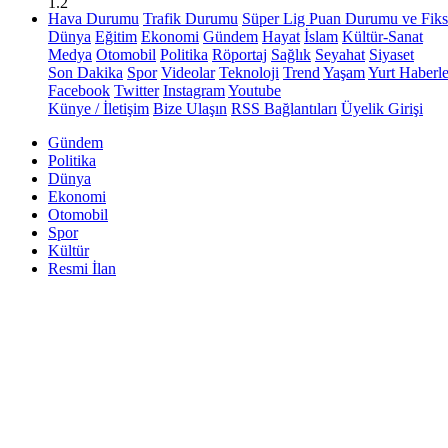
1.2
Hava Durumu
Trafik Durumu
Süper Lig Puan Durumu ve Fiks
Dünya
Eğitim
Ekonomi
Gündem
Hayat
İslam
Kültür-Sanat
Medya
Otomobil
Politika
Röportaj
Sağlık
Seyahat
Siyaset
Son Dakika
Spor
Videolar
Teknoloji
Trend
Yaşam
Yurt Haberle
Facebook
Twitter
Instagram
Youtube
Künye / İletişim
Bize Ulaşın
RSS Bağlantıları
Üyelik Girişi
Gündem
Politika
Dünya
Ekonomi
Otomobil
Spor
Kültür
Resmi İlan