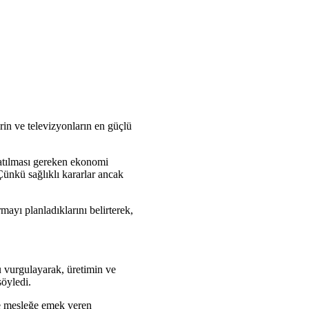
in ve televizyonların en güçlü
nlatılması gereken ekonomi
Çünkü sağlıklı kararlar ancak
mayı planladıklarını belirterek,
u vurgulayarak, üretimin ve
söyledi.
ve mesleğe emek veren