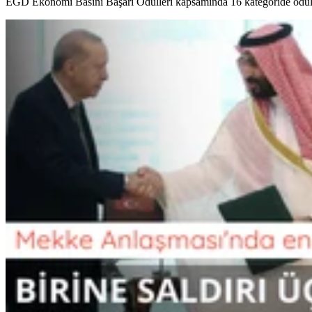
EGD Ekonomi Basını Başarı Ödülleri kapsamında 16 kategoride ödül 