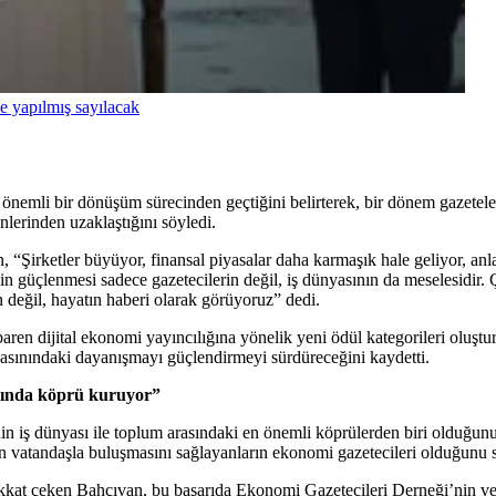
e yapılmış sayılacak
mli bir dönüşüm sürecinden geçtiğini belirterek, bir dönem gazeteler
nlerinden uzaklaştığını söyledi.
n, “Şirketler büyüyor, finansal piyasalar daha karmaşık hale geliyor, a
 güçlenmesi sadece gazetecilerin değil, iş dünyasının da meselesidir. 
ın değil, hayatın haberi olarak görüyoruz” dedi.
baren dijital ekonomi yayıncılığına yönelik yeni ödül kategorileri oluştur
asınındaki dayanışmayı güçlendirmeyi sürdüreceğini kaydetti.
asında köprü kuruyor”
n iş dünyası ile toplum arasındaki en önemli köprülerden biri olduğun
ın vatandaşla buluşmasını sağlayanların ekonomi gazetecileri olduğunu 
 dikkat çeken Bahçıvan, bu başarıda Ekonomi Gazetecileri Derneği’nin 