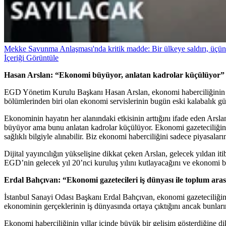
Mekke Savunma Anlaşması'nda kritik madde: Bir ülkeye saldırı, üçün
İçeriği Görüntüle
Hasan Arslan: “Ekonomi büyüyor, anlatan kadrolar küçülüyor”
EGD Yönetim Kurulu Başkanı Hasan Arslan, ekonomi haberciliğinin öne
bölümlerinden biri olan ekonomi servislerinin bugün eski kalabalık gü
Ekonominin hayatın her alanındaki etkisinin arttığını ifade eden Arsla
büyüyor ama bunu anlatan kadrolar küçülüyor. Ekonomi gazeteciliğinin
sağlıklı bilgiyle alınabilir. Biz ekonomi haberciliğini sadece piyasalar
Dijital yayıncılığın yükselişine dikkat çeken Arslan, gelecek yıldan iti
EGD’nin gelecek yıl 20’nci kuruluş yılını kutlayacağını ve ekonomi b
Erdal Bahçıvan: “Ekonomi gazetecileri iş dünyası ile toplum ar
İstanbul Sanayi Odası Başkanı Erdal Bahçıvan, ekonomi gazeteciliğini
ekonominin gerçeklerinin iş dünyasında ortaya çıktığını ancak bunlar
Ekonomi haberciliğinin yıllar içinde büyük bir gelişim gösterdiğine