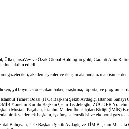
l, Ülker, arsaVev ve Özak Global Holding’in gold, Garanti Altın Rafine
erine takdim edildi.
mi gazetecileri, akademisyenler ve iletişim alanında uzman isimlerden ol
ırken, yıl boyunca öne çıkan haber, araştırma, röportaj ve programlar da
 İstanbul Ticaret Odası (İTO) Başkanı Şekib Avdagiç, İstanbul Sanayi 
DMİB Yönetim Kurulu Başkanı Çetin Tecdelioğlu, ZÜCDER Yönetim 
aşkanı Mustafa Paşahan, İstanbul Maden İhracatçıları Birliği (İMİB) B
 birlik ve dernek başkanı, iş dünyası temsilcisi ve ekonomi gazetecisi
dal Bahçıvan, İTO Başkanı Şekib Avdagiç ve TİM Başkanı Mustafa Gü