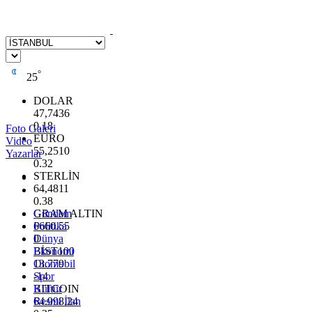
°
25
DOLAR
47,7436
0.18
Foto Galeri
EURO
Video
55,2510
Yazarlar
0.32
STERLİN
64,4811
0.38
GRAM ALTIN
Gündem
6660.55
Politika
0
Dünya
BİST100
Ekonomi
13.779
Otomobil
-14
Spor
BITCOIN
Kültür
64.998,24
Resmi İlan