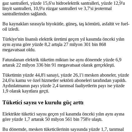
gaz santralleri, yüzde 15,6'sı hidroelektrik santralleri, yüzde 12,9'u
linyit santralleri, 10,9'u rüzgar santralleri ve 3,7'si jeotermal
santrallerinden sağlandı.
Bu kaynakları sırasıyla biyokütle, güneş, taş kömürü, asfaltit ve fuel-
oil izledi.
Türkiye'nin lisanslı elektrik üretimi geçen yıl kasımda önceki yılın
aynı ayına göre yüzde 8,2 artışla 27 milyon 301 bin 868
megavatsaat oldu.
Faturalanan elektrik tüketim miktarı ise aynı dönemde yüzde 6,9
artarak 22 milyon 336 bin 91 megavatsaat olarak gerçekleşti.
Tüketimin yüzde 44,8'i sanayi, yüzde 26,1'i mesken aboneler, yüzde
24,6'sı kamu ve özel hizmetler sektörü aboneleri tarafından yapıldı.
Aydınlatmanın payı yüzde 2,4 tarımsal faaliyetlerin payı ise yüzde
1,9 olarak kayıtlara geçti.
Tüketici sayısı ve kurulu güç arttı
Elektrikte tüketici sayısı geçen yıl kasımda önceki yılın aynı ayına
göre yüzde 1,7 artarak 50 milyon 561 bin 758'e ulaştı.
Bu dönemde, mesken tüketicilerinin sayısında yüzde 1,7, tarımsal