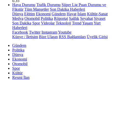
0.35
Hava Durumu
Trafik Durumu
Süper Lig Puan Durumu ve
Fikstür
Tüm Manşetler
Son Dakika Haberleri
Dünya
Eğitim
Ekonomi
Gündem
Hayat
İslam
Kültür-Sanat
Medya
Otomobil
Politika
Röportaj
Sağlık
Seyahat
Siyaset
Son Dakika
Spor
Videolar
Teknoloji
Trend
Yaşam
Yurt
Haberleri
Facebook
Twitter
Instagram
Youtube
Künye / İletişim
Bize Ulaşın
RSS Bağlantıları
Üyelik Girişi
Gündem
Politika
Dünya
Ekonomi
Otomobil
Spor
Kültür
Resmi İlan