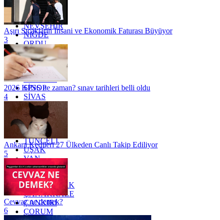
MUĞLA
MUŞ
NEVŞEHİR
Aşırı Sıcakların İnsani ve Ekonomik Faturası Büyüyor
NİĞDE
3
ORDU
OSMANİYE
RİZE
SAKARYA
SAMSUN
SİNOP
2026 KPSS ne zaman? sınav tarihleri belli oldu
SİVAS
4
SİİRT
TEKİRDAĞ
TOKAT
TRABZON
TUNCELİ
Ankara Kedileri 27 Ülkeden Canlı Takip Ediliyor
UŞAK
5
VAN
YALOVA
YOZGAT
ZONGULDAK
ÇANAKKALE
Cevvaz ne demek?
ÇANKIRI
6
ÇORUM