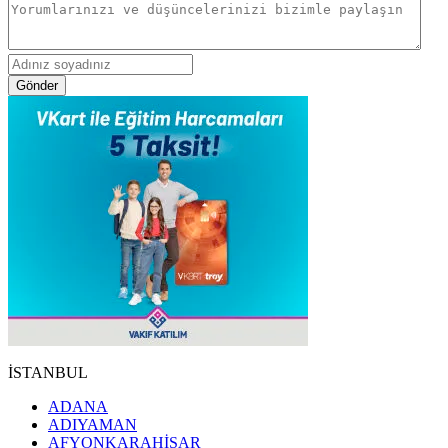
Gönder
İSTANBUL
ADANA
ADIYAMAN
AFYONKARAHİSAR