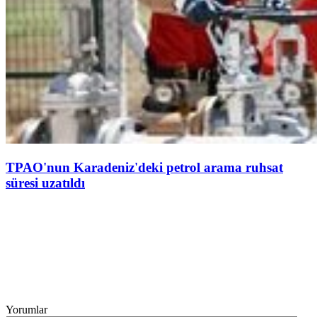
TPAO'nun Karadeniz'deki petrol arama ruhsat
süresi uzatıldı
Yorumlar