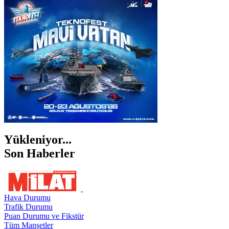
İSTANBUL
İZMİR
ŞANLIURFA
ŞIRNAK
Yükleniyor...
Son Haberler
Hava Durumu
Trafik Durumu
Puan Durumu ve Fikstür
Tüm Manşetler