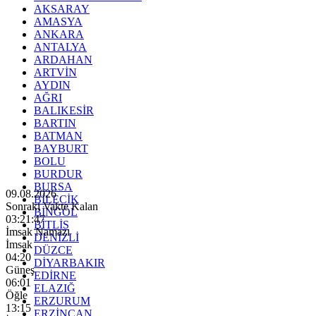
AKSARAY
AMASYA
ANKARA
ANTALYA
ARDAHAN
ARTVİN
AYDIN
AĞRI
BALIKESİR
BARTIN
BATMAN
BAYBURT
BOLU
BURDUR
BURSA
09.08.2026
BİLECİK
Sonraki Vakte Kalan
BİNGÖL
03:21:45
BİTLİS
İmsak Namazı
DENİZLİ
İmsak
DÜZCE
04:20
DİYARBAKIR
Güneş
EDİRNE
06:01
ELAZIĞ
Öğle
ERZURUM
13:15
ERZİNCAN