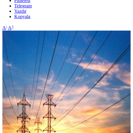
Pinterest
Telegram
Yazdır
Kopyala
-
+
A
A