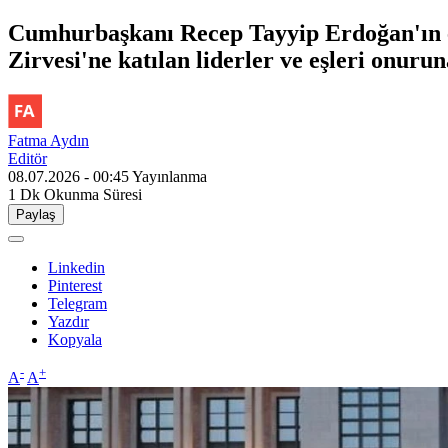
Cumhurbaşkanı Recep Tayyip Erdoğan'ın 
Zirvesi'ne katılan liderler ve eşleri onur
Fatma Aydın
Editör
08.07.2026 - 00:45
Yayınlanma
1 Dk
Okunma Süresi
Paylaş
Linkedin
Pinterest
Telegram
Yazdır
Kopyala
-
+
A
A