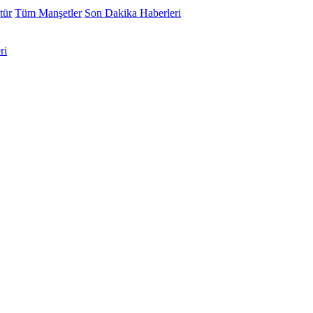
tür
Tüm Manşetler
Son Dakika Haberleri
ri