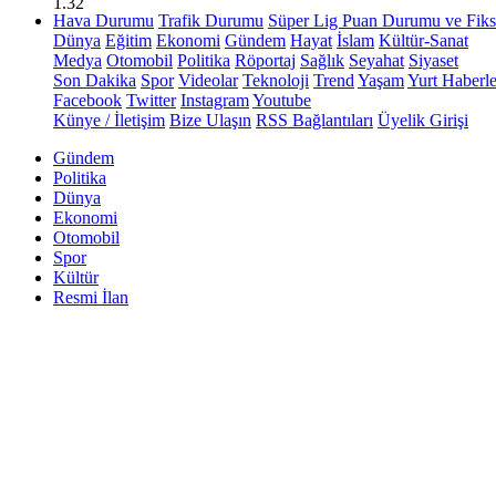
1.32
Hava Durumu
Trafik Durumu
Süper Lig Puan Durumu ve Fiks
Dünya
Eğitim
Ekonomi
Gündem
Hayat
İslam
Kültür-Sanat
Medya
Otomobil
Politika
Röportaj
Sağlık
Seyahat
Siyaset
Son Dakika
Spor
Videolar
Teknoloji
Trend
Yaşam
Yurt Haberle
Facebook
Twitter
Instagram
Youtube
Künye / İletişim
Bize Ulaşın
RSS Bağlantıları
Üyelik Girişi
Gündem
Politika
Dünya
Ekonomi
Otomobil
Spor
Kültür
Resmi İlan