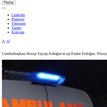
Paylaş
Linkedin
Pinterest
Telegram
Yazdır
Kopyala
-
+
A
A
Cumhurbaşkanı Recep Tayyip Erdoğan'ın eşi Emine Erdoğan, NSosyal h