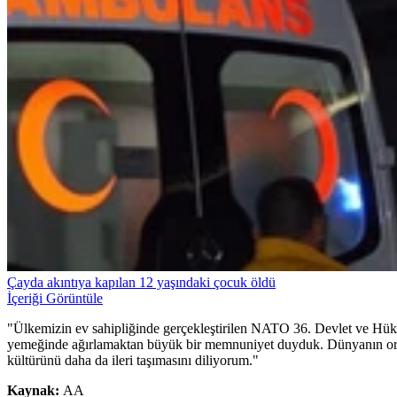
Çayda akıntıya kapılan 12 yaşındaki çocuk öldü
İçeriği Görüntüle
"Ülkemizin ev sahipliğinde gerçekleştirilen NATO 36. Devlet ve Hüküm
yemeğinde ağırlamaktan büyük bir memnuniyet duyduk. Dünyanın orta
kültürünü daha da ileri taşımasını diliyorum."
Kaynak:
AA