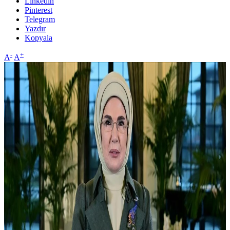
Linkedin
Pinterest
Telegram
Yazdır
Kopyala
-
+
A
A