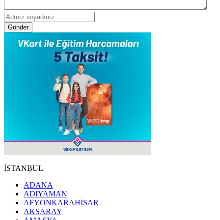
Gönder
İSTANBUL
ADANA
ADIYAMAN
AFYONKARAHİSAR
AKSARAY