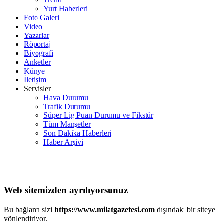
Yurt Haberleri
Foto Galeri
Video
Yazarlar
Röportaj
Biyografi
Anketler
Künye
İletişim
Servisler
Hava Durumu
Trafik Durumu
Süper Lig Puan Durumu ve Fikstür
Tüm Manşetler
Son Dakika Haberleri
Haber Arşivi
Web sitemizden ayrılıyorsunuz
Bu bağlantı sizi
https://www.milatgazetesi.com
dışındaki bir siteye
yönlendiriyor.