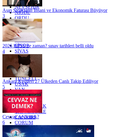
MUŞ
NEVŞEHİR
Aşırı Sıcakların İnsani ve Ekonomik Faturası Büyüyor
NİĞDE
3
ORDU
OSMANİYE
RİZE
SAKARYA
SAMSUN
SİNOP
2026 KPSS ne zaman? sınav tarihleri belli oldu
SİVAS
4
SİİRT
TEKİRDAĞ
TOKAT
TRABZON
TUNCELİ
Ankara Kedileri 27 Ülkeden Canlı Takip Ediliyor
UŞAK
5
VAN
YALOVA
YOZGAT
ZONGULDAK
ÇANAKKALE
Cevvaz ne demek?
ÇANKIRI
6
ÇORUM
İSTANBUL
İZMİR