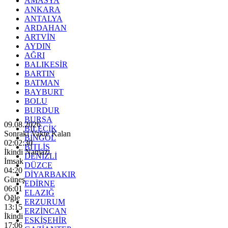
AMASYA
ANKARA
ANTALYA
ARDAHAN
ARTVİN
AYDIN
AĞRI
BALIKESİR
BARTIN
BATMAN
BAYBURT
BOLU
BURDUR
BURSA
09.08.2026
BİLECİK
Sonraki Vakte Kalan
BİNGÖL
02:02:28
BİTLİS
İkindi Namazı
DENİZLİ
İmsak
DÜZCE
04:20
DİYARBAKIR
Güneş
EDİRNE
06:01
ELAZIĞ
Öğle
ERZURUM
13:15
ERZİNCAN
İkindi
ESKİŞEHİR
17:06