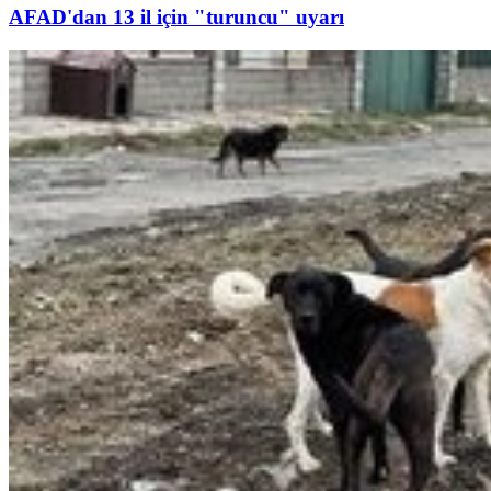
AFAD'dan 13 il için "turuncu" uyarı