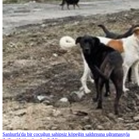
Şanlıurfa'da bir çocuğun sahipsiz köpeğin saldırısına uğramasıyla