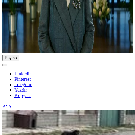
Paylaş
Linkedin
Pinterest
Telegram
Yazdır
Kopyala
-
+
A
A