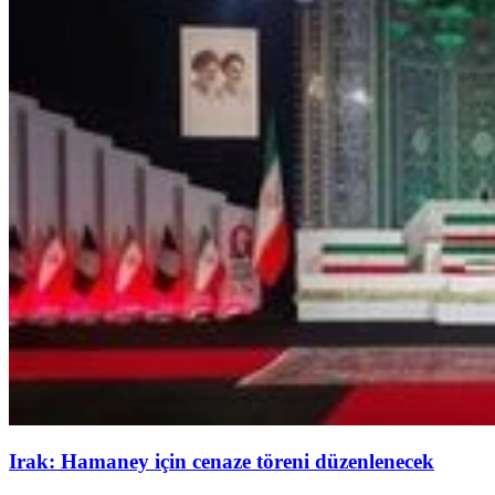
Irak: Hamaney için cenaze töreni düzenlenecek