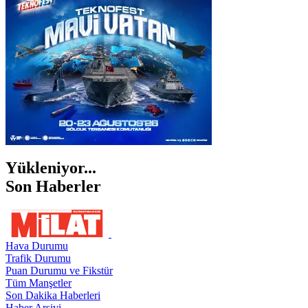
ŞANLIURFA
ŞIRNAK
Yükleniyor...
Son Haberler
Hava Durumu
Trafik Durumu
Puan Durumu ve Fikstür
Tüm Manşetler
Son Dakika Haberleri
Haber Arşivi