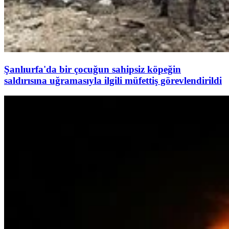
Şanlıurfa'da bir çocuğun sahipsiz köpeğin
saldırısına uğramasıyla ilgili müfettiş görevlendirildi