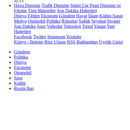
-0.15
Hava Durumu
Trafik Durumu
Süper Lig Puan Durumu ve
Fikstür
Tüm Manşetler
Son Dakika Haberleri
Dünya
Eğitim
Ekonomi
Gündem
Hayat
İslam
Kültür-Sanat
Medya
Otomobil
Politika
Röportaj
Sağlık
Seyahat
Siyaset
Son Dakika
Spor
Videolar
Teknoloji
Trend
Yaşam
Yurt
Haberleri
Facebook
Twitter
Instagram
Youtube
Künye / İletişim
Bize Ulaşın
RSS Bağlantıları
Üyelik Girişi
Gündem
Politika
Dünya
Ekonomi
Otomobil
Spor
Kültür
Resmi İlan