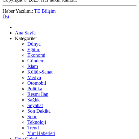
Haber Yazılımı:
TE Bilişim
Üst
Ana Sayfa
Kategoriler
Dünya
Eğitim
Ekonomi
Gündem
İslam
Kültür-Sanat
Medya
Otomobil
Politika
Resmi İlan
Sağlık
Seyahat
Son Dakika
Spor
Teknoloji
Trend
Yurt Haberleri
Foto Galeri