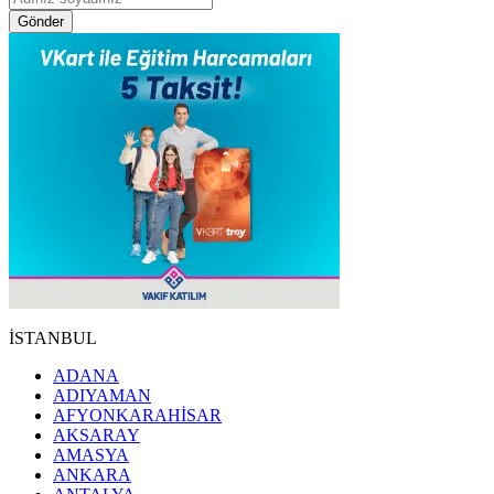
Gönder
İSTANBUL
ADANA
ADIYAMAN
AFYONKARAHİSAR
AKSARAY
AMASYA
ANKARA