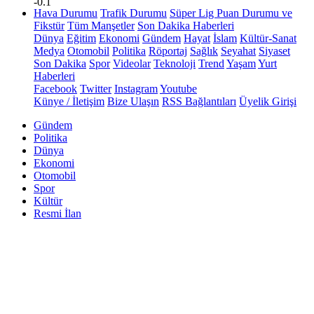
-0.1
Hava Durumu
Trafik Durumu
Süper Lig Puan Durumu ve
Fikstür
Tüm Manşetler
Son Dakika Haberleri
Dünya
Eğitim
Ekonomi
Gündem
Hayat
İslam
Kültür-Sanat
Medya
Otomobil
Politika
Röportaj
Sağlık
Seyahat
Siyaset
Son Dakika
Spor
Videolar
Teknoloji
Trend
Yaşam
Yurt
Haberleri
Facebook
Twitter
Instagram
Youtube
Künye / İletişim
Bize Ulaşın
RSS Bağlantıları
Üyelik Girişi
Gündem
Politika
Dünya
Ekonomi
Otomobil
Spor
Kültür
Resmi İlan