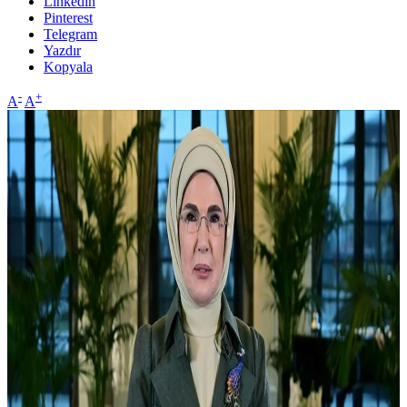
Linkedin
Pinterest
Telegram
Yazdır
Kopyala
-
+
A
A