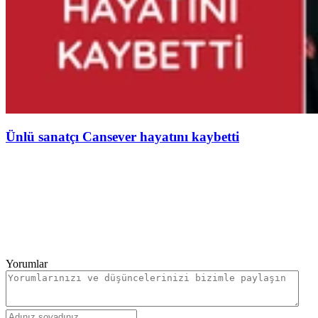
Ünlü sanatçı Cansever hayatını kaybetti
Yorumlar