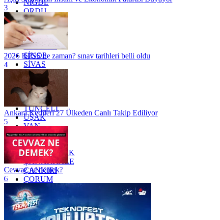
NİĞDE
3
ORDU
OSMANİYE
RİZE
SAKARYA
SAMSUN
SİNOP
2026 KPSS ne zaman? sınav tarihleri belli oldu
SİVAS
4
SİİRT
TEKİRDAĞ
TOKAT
TRABZON
TUNCELİ
Ankara Kedileri 27 Ülkeden Canlı Takip Ediliyor
UŞAK
5
VAN
YALOVA
YOZGAT
ZONGULDAK
ÇANAKKALE
Cevvaz ne demek?
ÇANKIRI
6
ÇORUM
İSTANBUL
İZMİR
ŞANLIURFA
ŞIRNAK