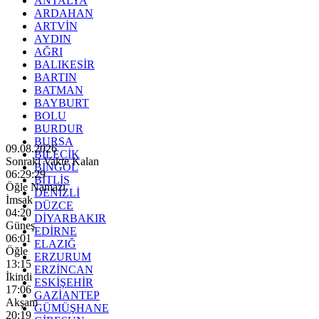
ANTALYA
ARDAHAN
ARTVİN
AYDIN
AĞRI
BALIKESİR
BARTIN
BATMAN
BAYBURT
BOLU
BURDUR
BURSA
09.08.2026
BİLECİK
Sonraki Vakte Kalan
BİNGÖL
06:29:27
BİTLİS
Öğle Namazı
DENİZLİ
İmsak
DÜZCE
04:20
DİYARBAKIR
Güneş
EDİRNE
06:01
ELAZIĞ
Öğle
ERZURUM
13:15
ERZİNCAN
İkindi
ESKİŞEHİR
17:06
GAZİANTEP
Akşam
GÜMÜŞHANE
20:19