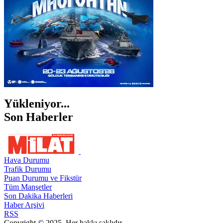
Yükleniyor...
Son Haberler
Hava Durumu
Trafik Durumu
Puan Durumu ve Fikstür
Tüm Manşetler
Son Dakika Haberleri
Haber Arşivi
RSS
Copyright © 2025. Her hakkı saklıdır.