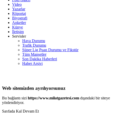
Video
Yazarlar
Röportaj
Biyografi
Anketler
Künye
İletişim
Servisler
Hava Durumu
Trafik Durumu
Süper Lig Puan Durumu ve Fikstür
Tüm Manşetler
Son Dakika Haberleri
Haber Arşivi
Web sitemizden ayrılıyorsunuz
Bu bağlantı sizi
https://www.milatgazetesi.com
dışındaki bir siteye
yönlendiriyor.
Sayfada Kal
Devam Et