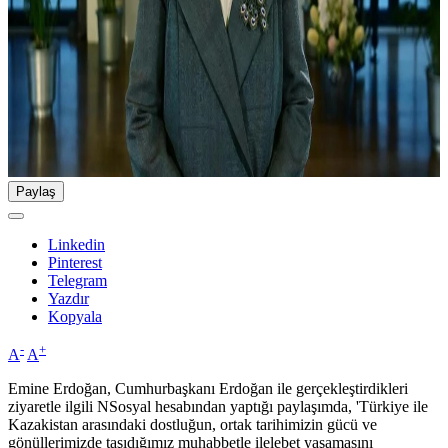
Paylaş
Linkedin
Pinterest
Telegram
Yazdır
Kopyala
-
+
A
A
Emine Erdoğan, Cumhurbaşkanı Erdoğan ile gerçekleştirdikleri
ziyaretle ilgili NSosyal hesabından yaptığı paylaşımda, 'Türkiye ile
Kazakistan arasındaki dostluğun, ortak tarihimizin gücü ve
gönüllerimizde taşıdığımız muhabbetle ilelebet yaşamasını