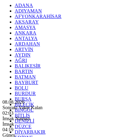
ADANA
ADIYAMAN
AFYONKARAHİSAR
AKSARAY
AMASYA
ANKARA
ANTALYA
ARDAHAN
ARTVİN
AYDIN
AĞRI
BALIKESİR
BARTIN
BATMAN
BAYBURT
BOLU
BURDUR
BURSA
08.08.2026
BİLECİK
Sonraki Vakte Kalan
BİNGÖL
02:01
BİTLİS
İmsak Namazı
DENİZLİ
İmsak
DÜZCE
04:19
DİYARBAKIR
Güneş