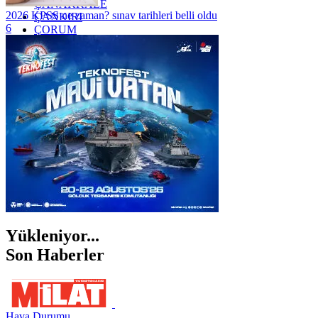
ÇANAKKALE
2026 KPSS ne zaman? sınav tarihleri belli oldu
ÇANKIRI
6
ÇORUM
İSTANBUL
İZMİR
ŞANLIURFA
ŞIRNAK
Yükleniyor...
Son Haberler
Hava Durumu