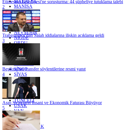
MALATYA
Etimesgut Belediyesi'ne soruşturma: 44 şüpheliye tutuklama talebi
MANİSA
2
MARDİN
MERSİN
MUĞLA
MUŞ
NEVŞEHİR
Trabzonspor'dan Salah iddialarına ilişkin açıklama geldi
NİĞDE
3
ORDU
OSMANİYE
RİZE
SAKARYA
SAMSUN
SİNOP
Beşiktaş'tan transfer söylentilerine resmi yanıt
SİVAS
4
SİİRT
TEKİRDAĞ
TOKAT
TRABZON
TUNCELİ
Aşırı Sıcakların İnsani ve Ekonomik Faturası Büyüyor
UŞAK
5
VAN
YALOVA
YOZGAT
ZONGULDAK