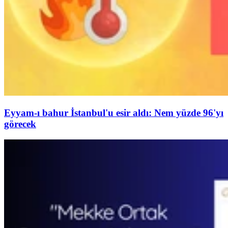
Eyyam-ı bahur İstanbul'u esir aldı: Nem yüzde 96'yı
görecek