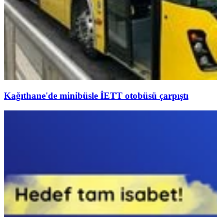
Kağıthane'de minibüsle İETT otobüsü çarpıştı