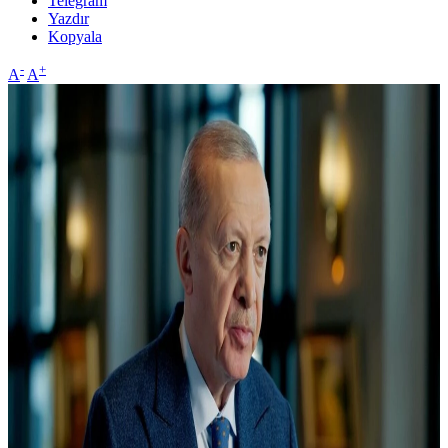
Telegram
Yazdır
Kopyala
-
+
A
A