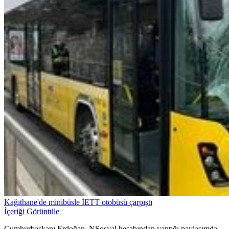
Kağıthane'de minibüsle İETT otobüsü çarpıştı
İçeriği Görüntüle
Cumhurbaşkanı Erdoğan, NSosyal hesabından yaptığı paylaşımda,