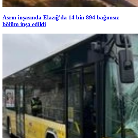
Asrın inşasında Elazığ'da 14 bin 894 bağımsız
bölüm inşa edildi