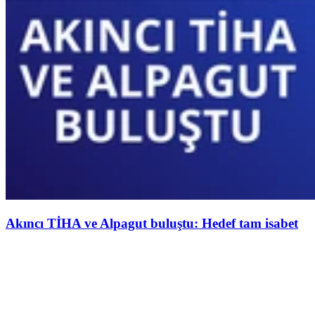
Akıncı TİHA ve Alpagut buluştu: Hedef tam isabet