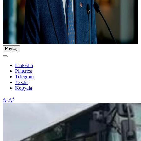
Paylaş
Linkedin
Pinterest
Telegram
Yazdır
Kopyala
-
+
A
A