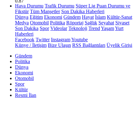
0.87
Hava Durumu
Trafik Durumu
Süper Lig Puan Durumu ve
Fikstür
Tüm Manşetler
Son Dakika Haberleri
Dünya
Eğitim
Ekonomi
Gündem
Hayat
İslam
Kültür-Sanat
Medya
Otomobil
Politika
Röportaj
Sağlık
Seyahat
Siyaset
Son Dakika
Spor
Videolar
Teknoloji
Trend
Yaşam
Yurt
Haberleri
Facebook
Twitter
Instagram
Youtube
Künye / İletişim
Bize Ulaşın
RSS Bağlantıları
Üyelik Girişi
Gündem
Politika
Dünya
Ekonomi
Otomobil
Spor
Kültür
Resmi İlan