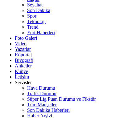
Seyahat
Son Dakika
Spor
Teknoloji
Trend
Yurt Haberleri
Foto Galeri
Video
Yazarlar
Röportaj
Biyografi
Anketler
Künye
İletişim
Servisler
Hava Durumu
Trafik Durumu
Süper Lig Puan Durumu ve Fikstür
Tüm Manşetler
Son Dakika Haberleri
Haber Arşivi