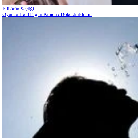
Editörün Seçtiği
Oyuncu Halil Ergün Kimdir? Dolandırıldı mı?