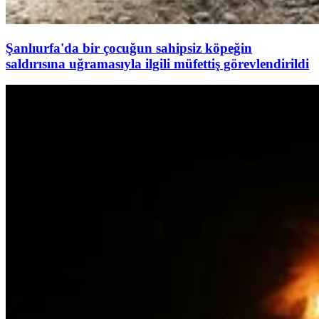
Şanlıurfa'da bir çocuğun sahipsiz köpeğin
saldırısına uğramasıyla ilgili müfettiş görevlendirildi