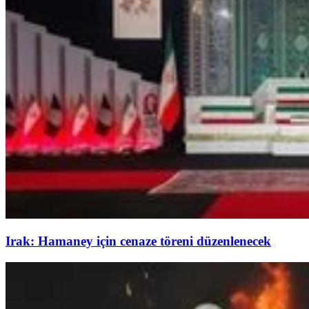
Irak: Hamaney için cenaze töreni düzenlenecek