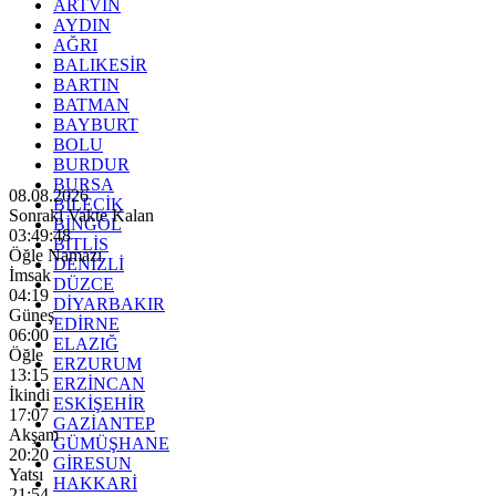
ARTVİN
AYDIN
AĞRI
BALIKESİR
BARTIN
BATMAN
BAYBURT
BOLU
BURDUR
BURSA
08.08.2026
BİLECİK
Sonraki Vakte Kalan
BİNGÖL
03:49:47
BİTLİS
Öğle Namazı
DENİZLİ
İmsak
DÜZCE
04:19
DİYARBAKIR
Güneş
EDİRNE
06:00
ELAZIĞ
Öğle
ERZURUM
13:15
ERZİNCAN
İkindi
ESKİŞEHİR
17:07
GAZİANTEP
Akşam
GÜMÜŞHANE
20:20
GİRESUN
Yatsı
HAKKARİ
21:54