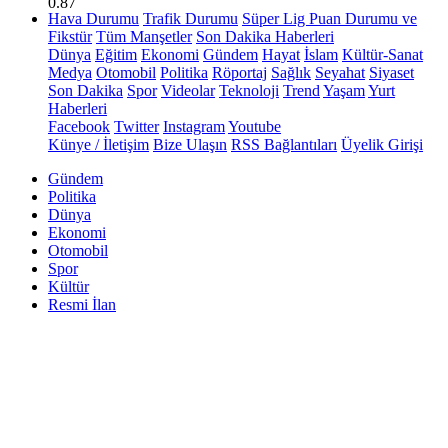
0.87
Hava Durumu
Trafik Durumu
Süper Lig Puan Durumu ve
Fikstür
Tüm Manşetler
Son Dakika Haberleri
Dünya
Eğitim
Ekonomi
Gündem
Hayat
İslam
Kültür-Sanat
Medya
Otomobil
Politika
Röportaj
Sağlık
Seyahat
Siyaset
Son Dakika
Spor
Videolar
Teknoloji
Trend
Yaşam
Yurt
Haberleri
Facebook
Twitter
Instagram
Youtube
Künye / İletişim
Bize Ulaşın
RSS Bağlantıları
Üyelik Girişi
Gündem
Politika
Dünya
Ekonomi
Otomobil
Spor
Kültür
Resmi İlan