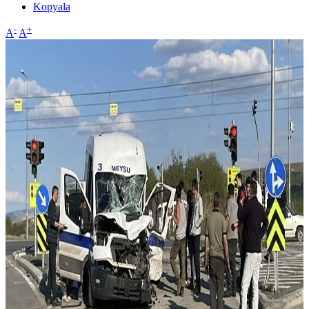
Kopyala
-
+
A
A