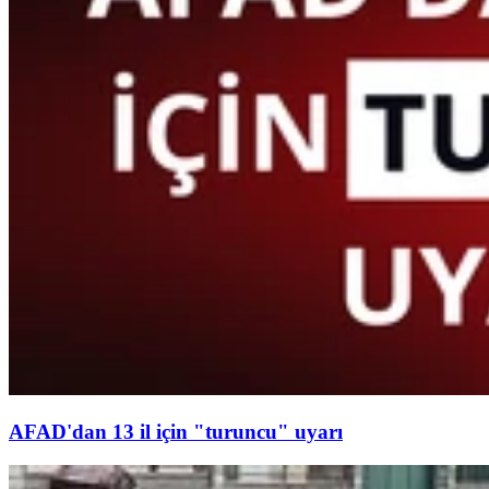
AFAD'dan 13 il için "turuncu" uyarı