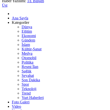
Haber Yazılımı:
TE Bilişim
Üst
Ana Sayfa
Kategoriler
Dünya
Eğitim
Ekonomi
Gündem
İslam
Kültür-Sanat
Medya
Otomobil
Politika
Resmi İlan
Sağlık
Seyahat
Son Dakika
Spor
Teknoloji
Trend
Yurt Haberleri
Foto Galeri
Video