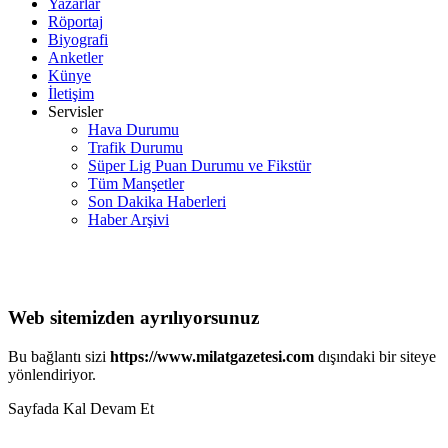
Yazarlar
Röportaj
Biyografi
Anketler
Künye
İletişim
Servisler
Hava Durumu
Trafik Durumu
Süper Lig Puan Durumu ve Fikstür
Tüm Manşetler
Son Dakika Haberleri
Haber Arşivi
Web sitemizden ayrılıyorsunuz
Bu bağlantı sizi
https://www.milatgazetesi.com
dışındaki bir siteye
yönlendiriyor.
Sayfada Kal
Devam Et