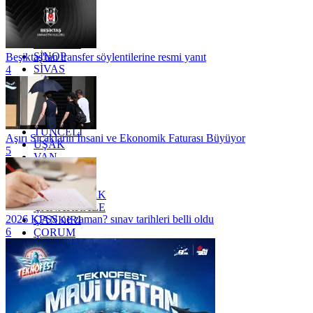
OSMANİYE
RİZE
SAKARYA
SAMSUN
SİNOP
Beşiktaş'tan transfer söylentilerine resmi yanıt
SİVAS
4
SİİRT
TEKİRDAĞ
TOKAT
TRABZON
TUNCELİ
Aşırı Sıcakların İnsani ve Ekonomik Faturası Büyüyor
UŞAK
5
VAN
YALOVA
YOZGAT
ZONGULDAK
ÇANAKKALE
2026 KPSS ne zaman? sınav tarihleri belli oldu
ÇANKIRI
6
ÇORUM
İSTANBUL
İZMİR
ŞANLIURFA
ŞIRNAK