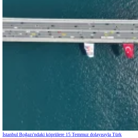
İstanbul Boğazı'ndaki köprülere 15 Temmuz dolayısıyla Türk