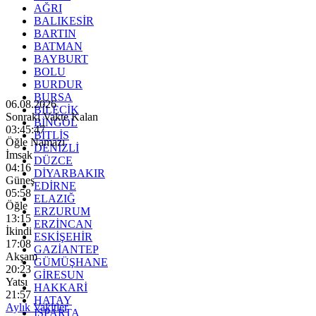
AĞRI
BALIKESİR
BARTIN
BATMAN
BAYBURT
BOLU
BURDUR
BURSA
06.08.2026
BİLECİK
Sonraki Vakte Kalan
BİNGÖL
03:45:45
BİTLİS
Öğle Namazı
DENİZLİ
İmsak
DÜZCE
04:16
DİYARBAKIR
Güneş
EDİRNE
05:58
ELAZIĞ
Öğle
ERZURUM
13:15
ERZİNCAN
İkindi
ESKİŞEHİR
17:08
GAZİANTEP
Akşam
GÜMÜŞHANE
20:23
GİRESUN
Yatsı
HAKKARİ
21:57
HATAY
Aylık Vakitler
ISPARTA