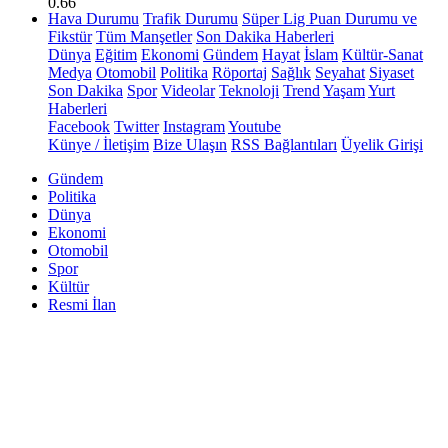
0.66
Hava Durumu
Trafik Durumu
Süper Lig Puan Durumu ve
Fikstür
Tüm Manşetler
Son Dakika Haberleri
Dünya
Eğitim
Ekonomi
Gündem
Hayat
İslam
Kültür-Sanat
Medya
Otomobil
Politika
Röportaj
Sağlık
Seyahat
Siyaset
Son Dakika
Spor
Videolar
Teknoloji
Trend
Yaşam
Yurt
Haberleri
Facebook
Twitter
Instagram
Youtube
Künye / İletişim
Bize Ulaşın
RSS Bağlantıları
Üyelik Girişi
Gündem
Politika
Dünya
Ekonomi
Otomobil
Spor
Kültür
Resmi İlan