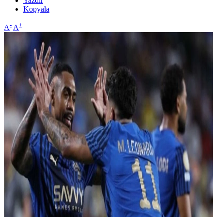
Yazdır
Kopyala
-
+
A
A