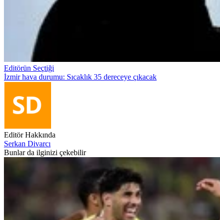
Editörün Seçtiği
İzmir hava durumu: Sıcaklık 35 dereceye çıkacak
Editör Hakkında
Serkan Divarcı
Bunlar da ilginizi çekebilir