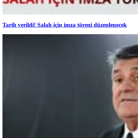
Tarih verildi! Salah için imza töreni düzenlenecek