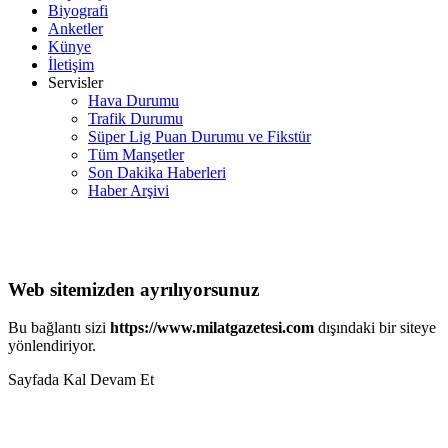
Biyografi
Anketler
Künye
İletişim
Servisler
Hava Durumu
Trafik Durumu
Süper Lig Puan Durumu ve Fikstür
Tüm Manşetler
Son Dakika Haberleri
Haber Arşivi
Web sitemizden ayrılıyorsunuz
Bu bağlantı sizi
https://www.milatgazetesi.com
dışındaki bir siteye
yönlendiriyor.
Sayfada Kal
Devam Et