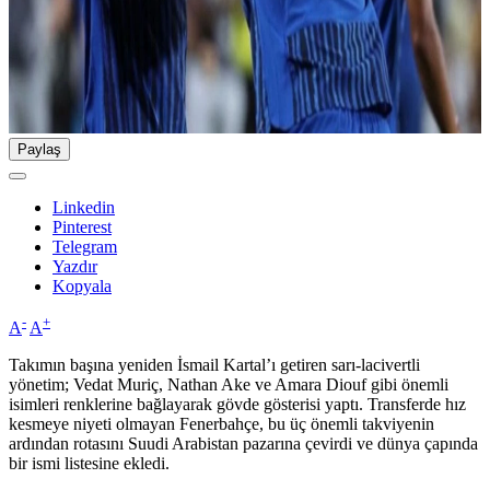
Paylaş
Linkedin
Pinterest
Telegram
Yazdır
Kopyala
-
+
A
A
Takımın başına yeniden İsmail Kartal’ı getiren sarı-lacivertli
yönetim; Vedat Muriç, Nathan Ake ve Amara Diouf gibi önemli
isimleri renklerine bağlayarak gövde gösterisi yaptı. Transferde hız
kesmeye niyeti olmayan Fenerbahçe, bu üç önemli takviyenin
ardından rotasını Suudi Arabistan pazarına çevirdi ve dünya çapında
bir ismi listesine ekledi.