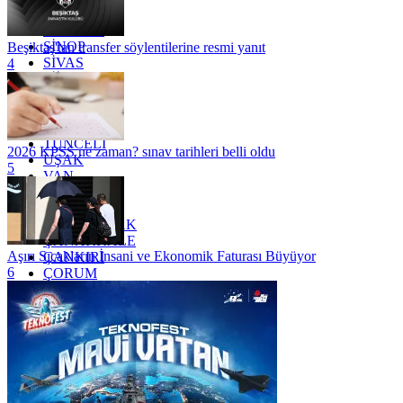
SAKARYA
SAMSUN
SİNOP
Beşiktaş'tan transfer söylentilerine resmi yanıt
SİVAS
4
SİİRT
TEKİRDAĞ
TOKAT
TRABZON
TUNCELİ
2026 KPSS ne zaman? sınav tarihleri belli oldu
UŞAK
5
VAN
YALOVA
YOZGAT
ZONGULDAK
ÇANAKKALE
Aşırı Sıcakların İnsani ve Ekonomik Faturası Büyüyor
ÇANKIRI
6
ÇORUM
İSTANBUL
İZMİR
ŞANLIURFA
ŞIRNAK