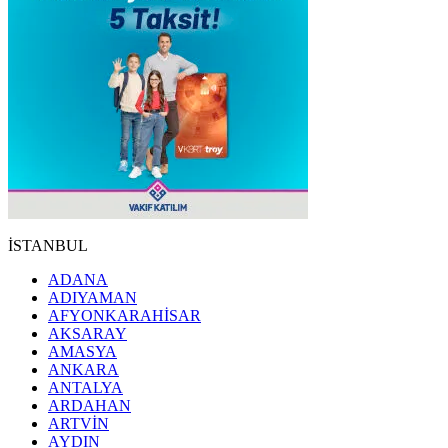
İSTANBUL
ADANA
ADIYAMAN
AFYONKARAHİSAR
AKSARAY
AMASYA
ANKARA
ANTALYA
ARDAHAN
ARTVİN
AYDIN