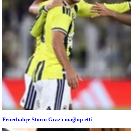
Fenerbahçe Sturm Graz'ı mağlup etti