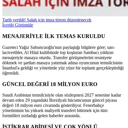
Tarih verildi! Salah için imza töreni düzenlenecek
İçeriği Görüntüle
MENAJERİYLE İLK TEMAS KURULDU
Gazeteci Yağız Sabuncuoğlu'nun paylaştığı bilgilere göre; sarı-
lacivertliler, Al Hilal kulübünde top koşturan Sambacı yıldızın
menajeriyle masaya oturdu. Transfer görüşmelerini resmiyete
dökmek ve şartları masaya yatırmak adına oyuncunun temsilcisinin
İstanbul'a geldiği ve yönetimle yüz yüze bir toplantı gerçekleştirdiği
öğrenildi.
GÜNCEL DEĞERİ 18 MİLYON EURO
Suudi Arabistan temsilcisiyle olan sözleşmesi 2027 senesine kadar
devam eden 29 yaşındaki Brezilyalı hücumcunun güncel piyasa
değeri 18 milyon euro civarında gösteriliyor. Fenerbahçe
yönetiminin bu yüksek maliyetli transferi bitirmek için tüm
formülleri zorladığı gelen haberler arasında.
İSTİKRAR ABİDESİ VE ÇOK YÖNLÜ