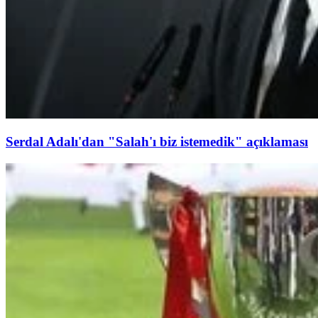
Serdal Adalı'dan "Salah'ı biz istemedik" açıklaması