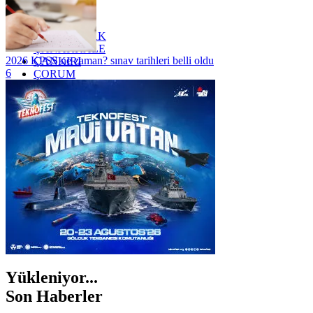
YALOVA
YOZGAT
ZONGULDAK
ÇANAKKALE
2026 KPSS ne zaman? sınav tarihleri belli oldu
ÇANKIRI
6
ÇORUM
İSTANBUL
İZMİR
ŞANLIURFA
ŞIRNAK
Yükleniyor...
Son Haberler