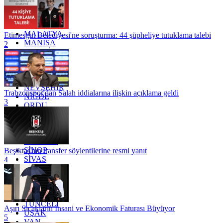
KONYA
KÜTAHYA
KİLİS
MALATYA
Etimesgut Belediyesi'ne soruşturma: 44 şüpheliye tutuklama talebi
MANİSA
2
MARDİN
MERSİN
MUĞLA
MUŞ
NEVŞEHİR
Trabzonspor'dan Salah iddialarına ilişkin açıklama geldi
NİĞDE
3
ORDU
OSMANİYE
RİZE
SAKARYA
SAMSUN
SİNOP
Beşiktaş'tan transfer söylentilerine resmi yanıt
SİVAS
4
SİİRT
TEKİRDAĞ
TOKAT
TRABZON
TUNCELİ
Aşırı Sıcakların İnsani ve Ekonomik Faturası Büyüyor
UŞAK
5
VAN