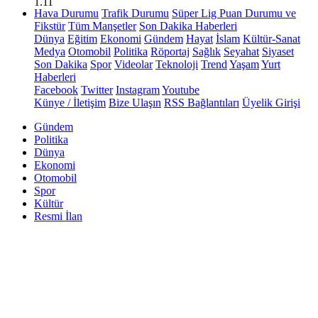
1.11
Hava Durumu
Trafik Durumu
Süper Lig Puan Durumu ve
Fikstür
Tüm Manşetler
Son Dakika Haberleri
Dünya
Eğitim
Ekonomi
Gündem
Hayat
İslam
Kültür-Sanat
Medya
Otomobil
Politika
Röportaj
Sağlık
Seyahat
Siyaset
Son Dakika
Spor
Videolar
Teknoloji
Trend
Yaşam
Yurt
Haberleri
Facebook
Twitter
Instagram
Youtube
Künye / İletişim
Bize Ulaşın
RSS Bağlantıları
Üyelik Girişi
Gündem
Politika
Dünya
Ekonomi
Otomobil
Spor
Kültür
Resmi İlan