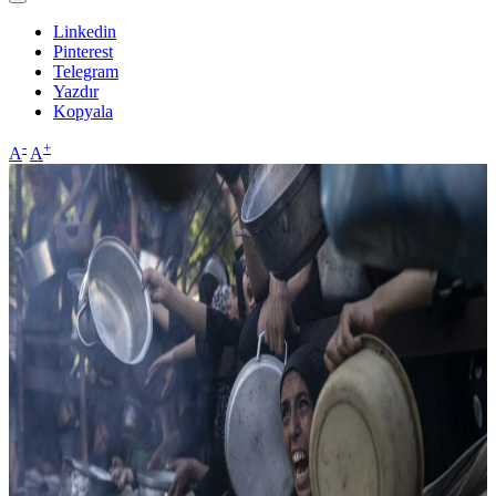
Linkedin
Pinterest
Telegram
Yazdır
Kopyala
-
+
A
A