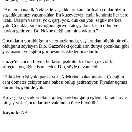
"Annem bana ilk Nekbe'de yaşadıklarını anlatırdı ama onlar bizim
yaşadıklarımızı yaşamadılar. En kuzeydeyiz, çadır kentimiz her yere
uzak. Ulaşım vasıtası yok, çarşı yok, dükkan yok, sağlık merkezi
yok. Çocuklar su kuyruğuna giriyor, ateş yakmak için odun ve
naylon getiriyor. Bu Nekbe değil tam bir soykırım."
Çocukların yorulduğunu ve omuzlarında, yaşlarından büyük bir yük
olduğunu söyleyen Dib, Gazze'deki çocukların dünya çocukları gibi
yaşamasını ve eğitim görmesini istediklerini aktardı.
Gazze'de çocuk büyük herkesin psikolojik olarak çok zor bir
süreçten geçtiğine işaret eden Dib, şöyle devam etti:
"Erkeklerin işi yok, parası yok. Ailelerine bakamıyorlar. Çocuğun
canı domates çekiyor ama babası bulup getiremiyor. Fiyatlar uçmuş
durumda, gelir de yok.
Bu yaştaki çocuklar okula gider, parklara gidip eğlenir, burada öyle
bir şey yok. Çocuklarımız vaktinden önce büyüdü."
Kaynak:
AA