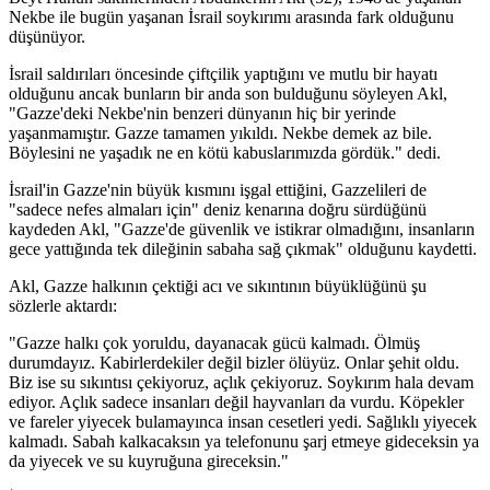
Nekbe ile bugün yaşanan İsrail soykırımı arasında fark olduğunu
düşünüyor.
İsrail saldırıları öncesinde çiftçilik yaptığını ve mutlu bir hayatı
olduğunu ancak bunların bir anda son bulduğunu söyleyen Akl,
"Gazze'deki Nekbe'nin benzeri dünyanın hiç bir yerinde
yaşanmamıştır. Gazze tamamen yıkıldı. Nekbe demek az bile.
Böylesini ne yaşadık ne en kötü kabuslarımızda gördük." dedi.
İsrail'in Gazze'nin büyük kısmını işgal ettiğini, Gazzelileri de
"sadece nefes almaları için" deniz kenarına doğru sürdüğünü
kaydeden Akl, "Gazze'de güvenlik ve istikrar olmadığını, insanların
gece yattığında tek dileğinin sabaha sağ çıkmak" olduğunu kaydetti.
Akl, Gazze halkının çektiği acı ve sıkıntının büyüklüğünü şu
sözlerle aktardı:
"Gazze halkı çok yoruldu, dayanacak gücü kalmadı. Ölmüş
durumdayız. Kabirlerdekiler değil bizler ölüyüz. Onlar şehit oldu.
Biz ise su sıkıntısı çekiyoruz, açlık çekiyoruz. Soykırım hala devam
ediyor. Açlık sadece insanları değil hayvanları da vurdu. Köpekler
ve fareler yiyecek bulamayınca insan cesetleri yedi. Sağlıklı yiyecek
kalmadı. Sabah kalkacaksın ya telefonunu şarj etmeye gideceksin ya
da yiyecek ve su kuyruğuna gireceksin."