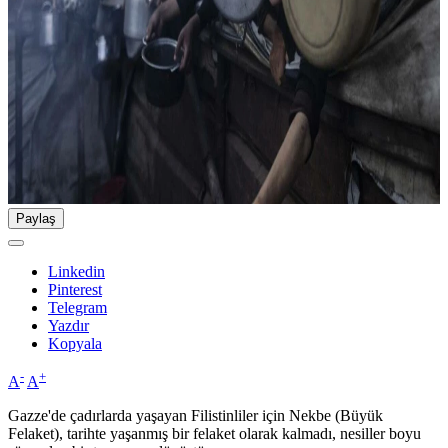
Paylaş
Linkedin
Pinterest
Telegram
Yazdır
Kopyala
-
+
A
A
Gazze'de çadırlarda yaşayan Filistinliler için Nekbe (Büyük
Felaket), tarihte yaşanmış bir felaket olarak kalmadı, nesiller boyu