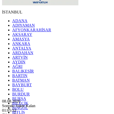
İSTANBUL
ADANA
ADIYAMAN
AFYONKARAHİSAR
AKSARAY
AMASYA
ANKARA
ANTALYA
ARDAHAN
ARTVİN
AYDIN
AĞRI
BALIKESİR
BARTIN
BATMAN
BAYBURT
BOLU
BURDUR
BURSA
08.08.2026
BİLECİK
Sonraki Vakte Kalan
BİNGÖL
01:05:50
BİTLİS