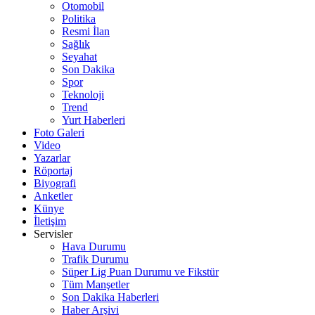
Otomobil
Politika
Resmi İlan
Sağlık
Seyahat
Son Dakika
Spor
Teknoloji
Trend
Yurt Haberleri
Foto Galeri
Video
Yazarlar
Röportaj
Biyografi
Anketler
Künye
İletişim
Servisler
Hava Durumu
Trafik Durumu
Süper Lig Puan Durumu ve Fikstür
Tüm Manşetler
Son Dakika Haberleri
Haber Arşivi