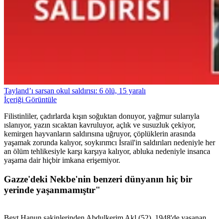
Tayland’ı sarsan okul saldırısı: 6 ölü, 15 yaralı
İçeriği Görüntüle
Filistinliler, çadırlarda kışın soğuktan donuyor, yağmur sularıyla
ıslanıyor, yazın sıcaktan kavruluyor, açlık ve susuzluk çekiyor,
kemirgen hayvanların saldırısına uğruyor, çöplüklerin arasında
yaşamak zorunda kalıyor, soykırımcı İsrail'in saldırıları nedeniyle her
an ölüm tehlikesiyle karşı karşıya kalıyor, abluka nedeniyle insanca
yaşama dair hiçbir imkana erişemiyor.
Gazze'deki Nekbe'nin benzeri dünyanın hiç bir
yerinde yaşanmamıştır"
Beyt Hanun sakinlerinden Abdulkerim Akl (52), 1948'de yaşanan