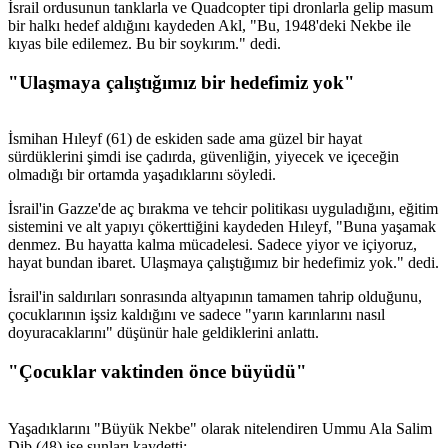
İsrail ordusunun tanklarla ve Quadcopter tipi dronlarla gelip masum
bir halkı hedef aldığını kaydeden Akl, "Bu, 1948'deki Nekbe ile
kıyas bile edilemez. Bu bir soykırım." dedi.
"Ulaşmaya çalıştığımız bir hedefimiz yok"
İsmihan Hıleyf (61) de eskiden sade ama güzel bir hayat
sürdüklerini şimdi ise çadırda, güvenliğin, yiyecek ve içeceğin
olmadığı bir ortamda yaşadıklarını söyledi.
İsrail'in Gazze'de aç bırakma ve tehcir politikası uyguladığını, eğitim
sistemini ve alt yapıyı çökerttiğini kaydeden Hıleyf, "Buna yaşamak
denmez. Bu hayatta kalma mücadelesi. Sadece yiyor ve içiyoruz,
hayat bundan ibaret. Ulaşmaya çalıştığımız bir hedefimiz yok." dedi.
İsrail'in saldırıları sonrasında altyapının tamamen tahrip olduğunu,
çocuklarının işsiz kaldığını ve sadece "yarın karınlarını nasıl
doyuracaklarını" düşünür hale geldiklerini anlattı.
"Çocuklar vaktinden önce büyüdü"
Yaşadıklarını "Büyük Nekbe" olarak nitelendiren Ummu Ala Salim
Dib (48) ise şunları kaydetti: