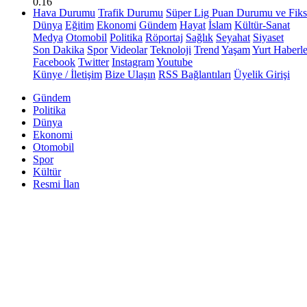
0.16
Hava Durumu
Trafik Durumu
Süper Lig Puan Durumu ve Fiks
Dünya
Eğitim
Ekonomi
Gündem
Hayat
İslam
Kültür-Sanat
Medya
Otomobil
Politika
Röportaj
Sağlık
Seyahat
Siyaset
Son Dakika
Spor
Videolar
Teknoloji
Trend
Yaşam
Yurt Haberle
Facebook
Twitter
Instagram
Youtube
Künye / İletişim
Bize Ulaşın
RSS Bağlantıları
Üyelik Girişi
Gündem
Politika
Dünya
Ekonomi
Otomobil
Spor
Kültür
Resmi İlan