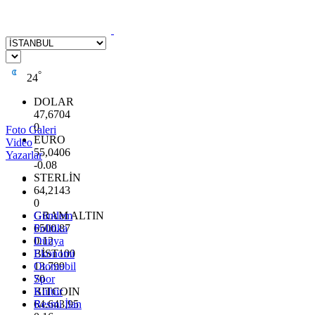
°
24
DOLAR
47,6704
0
Foto Galeri
EURO
Video
55,0406
Yazarlar
-0.08
STERLİN
64,2143
0
GRAM ALTIN
Gündem
6500.87
Politika
0.12
Dünya
BİST100
Ekonomi
13.799
Otomobil
70
Spor
BITCOIN
Kültür
64.643,95
Resmi İlan