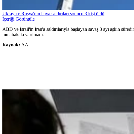
Ukrayna: Rusya'nın hava saldırıları sonucu 3 kişi öldü
İçeriği Görüntüle
ABD ve İsrail'in İran'a saldırılarıyla başlayan savaş 3 ayı aşkın sü
mutabakata varılmadı.
Kaynak:
AA