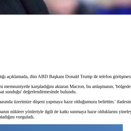
ğı açıklamada, dün ABD Başkanı Donald Trump ile telefon görüşmesi ya
ni memnuniyetle karşıladığını aktaran Macron, bu anlaşmanın, 'bölgede kal
ırsat sunduğu' değerlendirmesinde bulundu.
sında üzerimize düşeni yapmaya hazır olduğumuzu belirttim.' ifadesini
anın nükleer yönleriyle ilgili de katkı sunmaya hazır olduklarını yine
ladığını vurguladı.