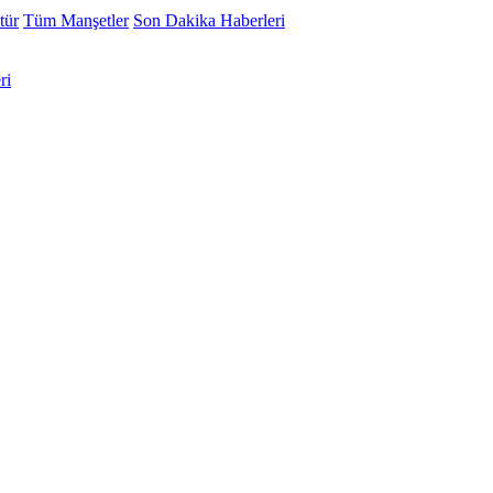
tür
Tüm Manşetler
Son Dakika Haberleri
ri