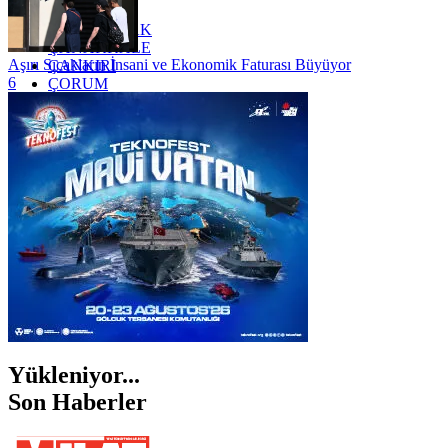
YOZGAT
ZONGULDAK
ÇANAKKALE
Aşırı Sıcakların İnsani ve Ekonomik Faturası Büyüyor
ÇANKIRI
6
ÇORUM
İSTANBUL
İZMİR
ŞANLIURFA
ŞIRNAK
Yükleniyor...
Son Haberler