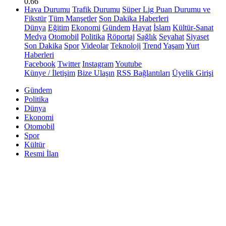
0.66
Hava Durumu
Trafik Durumu
Süper Lig Puan Durumu ve
Fikstür
Tüm Manşetler
Son Dakika Haberleri
Dünya
Eğitim
Ekonomi
Gündem
Hayat
İslam
Kültür-Sanat
Medya
Otomobil
Politika
Röportaj
Sağlık
Seyahat
Siyaset
Son Dakika
Spor
Videolar
Teknoloji
Trend
Yaşam
Yurt
Haberleri
Facebook
Twitter
Instagram
Youtube
Künye / İletişim
Bize Ulaşın
RSS Bağlantıları
Üyelik Girişi
Gündem
Politika
Dünya
Ekonomi
Otomobil
Spor
Kültür
Resmi İlan