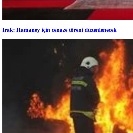
Irak: Hamaney için cenaze töreni düzenlenecek