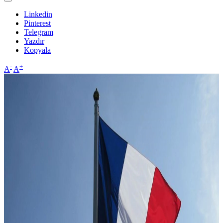
Linkedin
Pinterest
Telegram
Yazdır
Kopyala
-
+
A
A