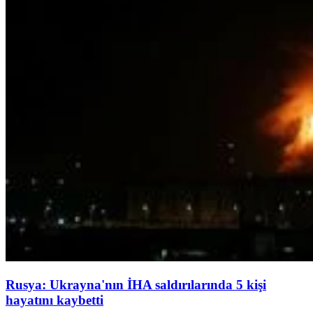
Rusya: Ukrayna'nın İHA saldırılarında 5 kişi
hayatını kaybetti