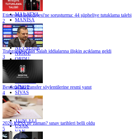
KÜTAHYA
KİLİS
MALATYA
Etimesgut Belediyesi'ne soruşturma: 44 şüpheliye tutuklama talebi
MANİSA
2
MARDİN
MERSİN
MUĞLA
MUŞ
NEVŞEHİR
Trabzonspor'dan Salah iddialarına ilişkin açıklama geldi
NİĞDE
3
ORDU
OSMANİYE
RİZE
SAKARYA
SAMSUN
SİNOP
Beşiktaş'tan transfer söylentilerine resmi yanıt
SİVAS
4
SİİRT
TEKİRDAĞ
TOKAT
TRABZON
TUNCELİ
2026 KPSS ne zaman? sınav tarihleri belli oldu
UŞAK
5
VAN
YALOVA