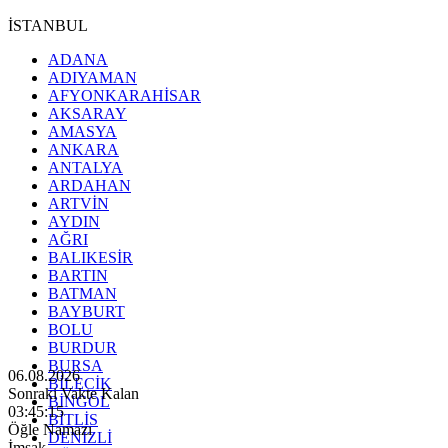
İSTANBUL
ADANA
ADIYAMAN
AFYONKARAHİSAR
AKSARAY
AMASYA
ANKARA
ANTALYA
ARDAHAN
ARTVİN
AYDIN
AĞRI
BALIKESİR
BARTIN
BATMAN
BAYBURT
BOLU
BURDUR
BURSA
06.08.2026
BİLECİK
Sonraki Vakte Kalan
BİNGÖL
03:45:13
BİTLİS
Öğle Namazı
DENİZLİ
İmsak