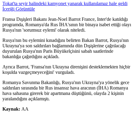
Tokat'ta seyir halindeki kamyonet yanarak kullanılamaz hale geldi
İçeriği Görüntüle
Fransa Dışişleri Bakanı Jean-Noel Barrot France, Inter'de katıldığı
programda, Romanya'da Rus İHA'sının bir binaya isabet ettiği olayı
Rusya'nın 'sorumsuz eylemi' olarak niteledi.
Rusya'nın bu eylemini kınadığını belirten Bakan Barrot, Rusya'nın
Ukrayna'ya son saldırıları bağlamında dün Dışişlerine çağrılacağı
duyurulan Rusya'nın Paris Büyükelçisini sabah saatlerinde
bakanlığa çağırdığını açıkladı.
Ayrıca Barrot, 'Fransa'nın Ukrayna direnişini desteklemekten hiçbir
koşulda vazgeçmeyeceğini' vurguladı.
Romanya Savunma Bakanlığı, Rusya'nın Ukrayna'ya yönelik gece
saldırıları sırasında bir Rus insansız hava aracının (İHA) Romanya
hava sahasına girerek bir apartmana düştüğünü, olayda 2 kişinin
yaralandığını açıklamıştı.
Kaynak:
AA