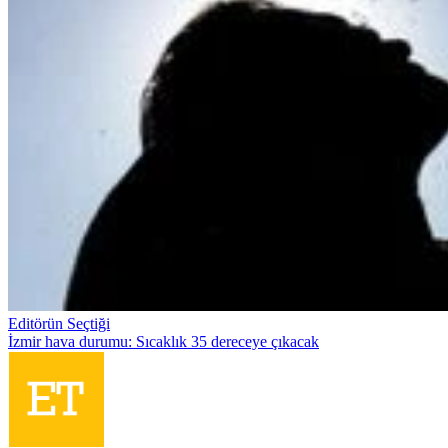
Editörün Seçtiği
İzmir hava durumu: Sıcaklık 35 dereceye çıkacak