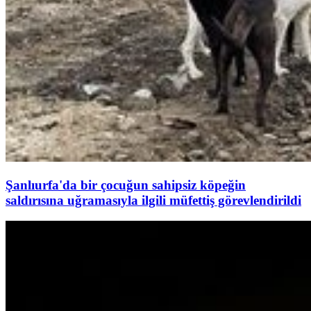
Şanlıurfa'da bir çocuğun sahipsiz köpeğin
saldırısına uğramasıyla ilgili müfettiş görevlendirildi