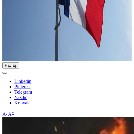
Paylaş
Linkedin
Pinterest
Telegram
Yazdır
Kopyala
-
+
A
A