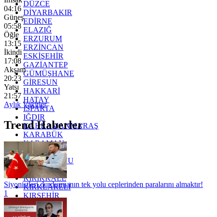
DÜZCE
04:16
DİYARBAKIR
Güneş
EDİRNE
05:58
ELAZIĞ
Öğle
ERZURUM
13:15
ERZİNCAN
İkindi
ESKİŞEHİR
17:08
GAZİANTEP
Akşam
GÜMÜŞHANE
20:23
GİRESUN
Yatsı
HAKKARİ
21:57
HATAY
Aylık Vakitler
ISPARTA
IĞDIR
Trend Haberler
KAHRAMANMARAŞ
KARABÜK
KARAMAN
KARS
KASTAMONU
KAYSERİ
KIRIKKALE
Siyonistleri durdurmanın tek yolu ceplerinden paralarını almaktır!
KIRKLARELİ
1
KIRŞEHİR
KOCAELİ
KONYA