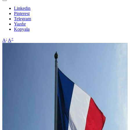
Linkedin
Pinterest
Telegram
Yazdır
Kopyala
-
+
A
A