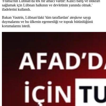
'Fransa'nın Lübnan'da tek bir amacı vardır: Kalıcı barış ve istikrarı
sağlamak için Lübnan halkının ve devletinin yanında olmak.'
ifadelerini kullandı.
Bakan Vautrin, Lübnan'daki 'tüm taraflardan' ateşkese saygı
duymalarını ve bu ülkenin egemenliği ve toprak bütünlüğünü
korumalarını istedi.