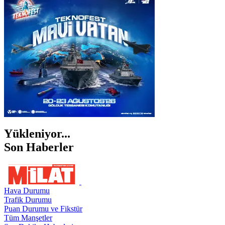
İZMİR
ŞANLIURFA
ŞIRNAK
Yükleniyor...
Son Haberler
Hava Durumu
Trafik Durumu
Puan Durumu ve Fikstür
Tüm Manşetler