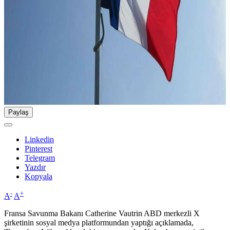
Paylaş
Linkedin
Pinterest
Telegram
Yazdır
Kopyala
-
+
A
A
Fransa Savunma Bakanı Catherine Vautrin ABD merkezli X
şirketinin sosyal medya platformundan yaptığı açıklamada,