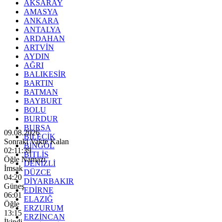
AKSARAY
AMASYA
ANKARA
ANTALYA
ARDAHAN
ARTVİN
AYDIN
AĞRI
BALIKESİR
BARTIN
BATMAN
BAYBURT
BOLU
BURDUR
BURSA
09.08.2026
BİLECİK
Sonraki Vakte Kalan
BİNGÖL
02:11:37
BİTLİS
Öğle Namazı
DENİZLİ
İmsak
DÜZCE
04:20
DİYARBAKIR
Güneş
EDİRNE
06:01
ELAZIĞ
Öğle
ERZURUM
13:15
ERZİNCAN
İkindi