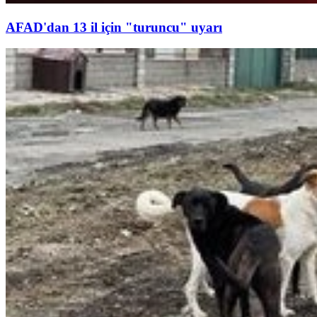
AFAD'dan 13 il için "turuncu" uyarı