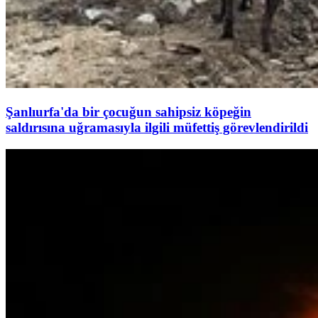
Şanlıurfa'da bir çocuğun sahipsiz köpeğin
saldırısına uğramasıyla ilgili müfettiş görevlendirildi