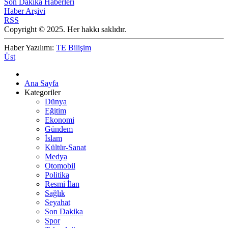
Son Dakika Haberleri
Haber Arşivi
RSS
Copyright © 2025. Her hakkı saklıdır.
Haber Yazılımı:
TE Bilişim
Üst
Ana Sayfa
Kategoriler
Dünya
Eğitim
Ekonomi
Gündem
İslam
Kültür-Sanat
Medya
Otomobil
Politika
Resmi İlan
Sağlık
Seyahat
Son Dakika
Spor