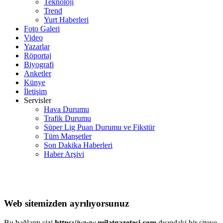
Teknoloji
Trend
Yurt Haberleri
Foto Galeri
Video
Yazarlar
Röportaj
Biyografi
Anketler
Künye
İletişim
Servisler
Hava Durumu
Trafik Durumu
Süper Lig Puan Durumu ve Fikstür
Tüm Manşetler
Son Dakika Haberleri
Haber Arşivi
Web sitemizden ayrılıyorsunuz
Bu bağlantı sizi
https://www.milatgazetesi.com
dışındaki bir siteye