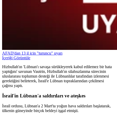
AFAD'dan 13 il için "turuncu" uyarı
İçeriği Görüntüle
Hizbullah'ın 'Lübnan'ı savaşa sürükleyerek kabul edilemez bir hata
yaptığını' savunan Vautrin, Hizbullah'ın silahsızlanma sürecinin
uluslararası toplumun desteği ile Lübnanlılar tarafından izlenmesi
gerektiğini belirterek, İsrail'e Lübnan topraklarından çekilmesi
çağrısı yaptı.
İsrail'in Lübnan'a saldırıları ve ateşkes
İsrail ordusu, Lübnan'a 2 Mart'ta yoğun hava saldırıları başlatarak,
ülkenin güneyinde birçok beldeyi işgal etmişti.