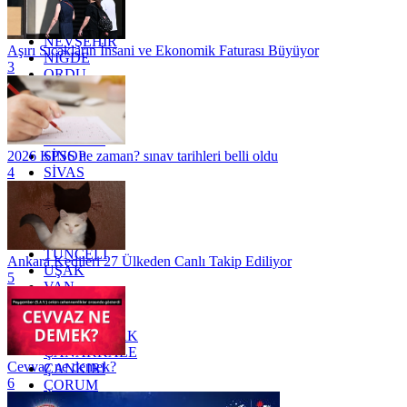
MUĞLA
MUŞ
NEVŞEHİR
Aşırı Sıcakların İnsani ve Ekonomik Faturası Büyüyor
NİĞDE
3
ORDU
OSMANİYE
RİZE
SAKARYA
SAMSUN
SİNOP
2026 KPSS ne zaman? sınav tarihleri belli oldu
SİVAS
4
SİİRT
TEKİRDAĞ
TOKAT
TRABZON
TUNCELİ
Ankara Kedileri 27 Ülkeden Canlı Takip Ediliyor
UŞAK
5
VAN
YALOVA
YOZGAT
ZONGULDAK
ÇANAKKALE
Cevvaz ne demek?
ÇANKIRI
6
ÇORUM
İSTANBUL