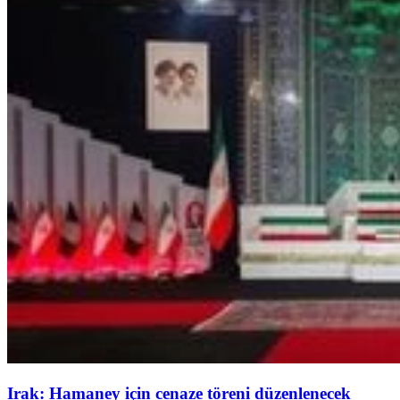
Irak: Hamaney için cenaze töreni düzenlenecek