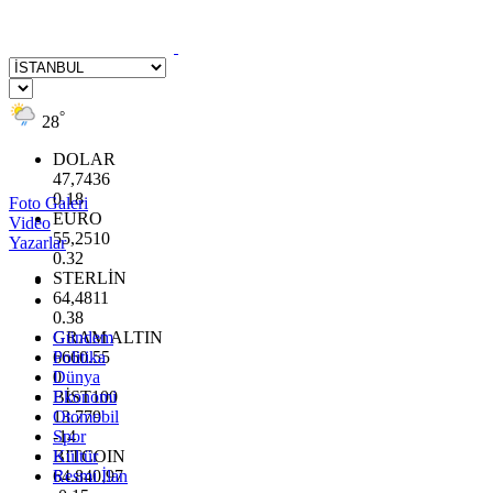
°
28
DOLAR
47,7436
0.18
Foto Galeri
EURO
Video
55,2510
Yazarlar
0.32
STERLİN
64,4811
0.38
GRAM ALTIN
Gündem
6660.55
Politika
0
Dünya
BİST100
Ekonomi
13.779
Otomobil
-14
Spor
BITCOIN
Kültür
64.840,97
Resmi İlan