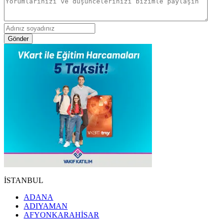
Gönder
İSTANBUL
ADANA
ADIYAMAN
AFYONKARAHİSAR