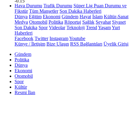
-0.15
Hava Durumu
Trafik Durumu
Süper Lig Puan Durumu ve
Fikstür
Tüm Manşetler
Son Dakika Haberleri
Dünya
Eğitim
Ekonomi
Gündem
Hayat
İslam
Kültür-Sanat
Medya
Otomobil
Politika
Röportaj
Sağlık
Seyahat
Siyaset
Son Dakika
Spor
Videolar
Teknoloji
Trend
Yaşam
Yurt
Haberleri
Facebook
Twitter
Instagram
Youtube
Künye / İletişim
Bize Ulaşın
RSS Bağlantıları
Üyelik Girişi
Gündem
Politika
Dünya
Ekonomi
Otomobil
Spor
Kültür
Resmi İlan