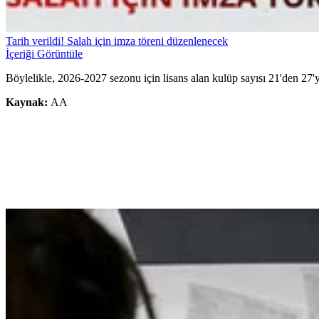
Tarih verildi! Salah için imza töreni düzenlenecek
İçeriği Görüntüle
Böylelikle, 2026-2027 sezonu için lisans alan kulüp sayısı 21'den 27'
Kaynak:
AA