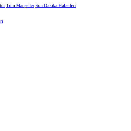
tür
Tüm Manşetler
Son Dakika Haberleri
ri