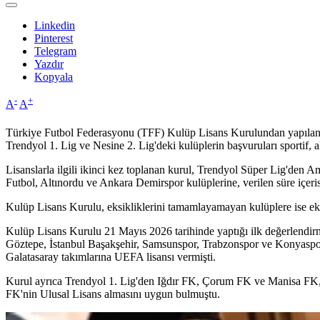
Linkedin
Pinterest
Telegram
Yazdır
Kopyala
-
+
A
A
Türkiye Futbol Federasyonu (TFF) Kulüp Lisans Kurulundan yapılan a
Trendyol 1. Lig ve Nesine 2. Lig'deki kulüplerin başvuruları sportif, al
Lisanslarla ilgili ikinci kez toplanan kurul, Trendyol Süper Lig'den
Futbol, Altınordu ve Ankara Demirspor kulüplerine, verilen süre içerisi
Kulüp Lisans Kurulu, eksikliklerini tamamlayamayan kulüplere ise eksik
Kulüp Lisans Kurulu 21 Mayıs 2026 tarihinde yaptığı ilk değerlendi
Göztepe, İstanbul Başakşehir, Samsunspor, Trabzonspor ve Konyaspor,
Galatasaray takımlarına UEFA lisansı vermişti.
Kurul ayrıca Trendyol 1. Lig'den Iğdır FK, Çorum FK ve Manisa FK,
FK'nin Ulusal Lisans almasını uygun bulmuştu.