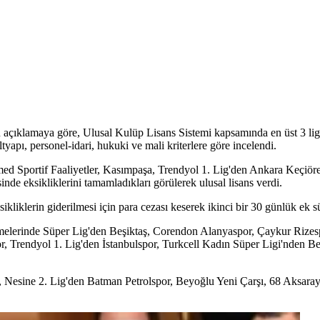
çıklamaya göre, Ulusal Kulüp Lisans Sistemi kapsamında en üst 3 lig
tyapı, personel-idari, hukuki ve mali kriterlere göre incelendi.
 Amed Sportif Faaliyetler, Kasımpaşa, Trendyol 1. Lig'den Ankara Keçiö
nde eksikliklerini tamamladıkları görülerek ulusal lisans verdi.
liklerin giderilmesi için para cezası keserek ikinci bir 30 günlük ek sü
rmelerinde Süper Lig'den Beşiktaş, Corendon Alanyaspor, Çaykur Rizesp
 Trendyol 1. Lig'den İstanbulspor, Turkcell Kadın Süper Ligi'nden Be
 Nesine 2. Lig'den Batman Petrolspor, Beyoğlu Yeni Çarşı, 68 Aksara