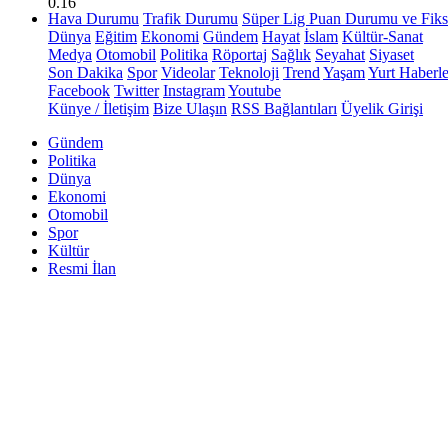
0.16
Hava Durumu
Trafik Durumu
Süper Lig Puan Durumu ve Fiks
Dünya
Eğitim
Ekonomi
Gündem
Hayat
İslam
Kültür-Sanat
Medya
Otomobil
Politika
Röportaj
Sağlık
Seyahat
Siyaset
Son Dakika
Spor
Videolar
Teknoloji
Trend
Yaşam
Yurt Haberle
Facebook
Twitter
Instagram
Youtube
Künye / İletişim
Bize Ulaşın
RSS Bağlantıları
Üyelik Girişi
Gündem
Politika
Dünya
Ekonomi
Otomobil
Spor
Kültür
Resmi İlan