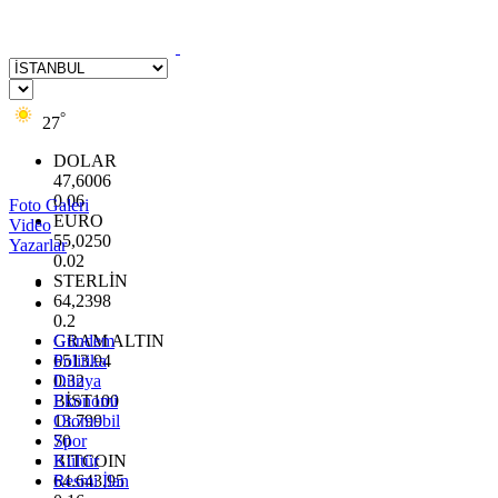
°
27
DOLAR
47,6006
0.06
Foto Galeri
EURO
Video
55,0250
Yazarlar
0.02
STERLİN
64,2398
0.2
GRAM ALTIN
Gündem
6513.94
Politika
0.32
Dünya
BİST100
Ekonomi
13.799
Otomobil
70
Spor
BITCOIN
Kültür
64.643,95
Resmi İlan