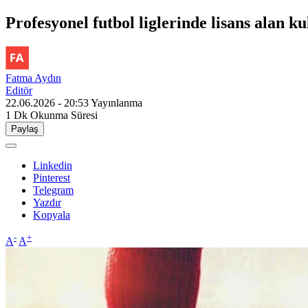
Profesyonel futbol liglerinde lisans alan ku
Fatma Aydın
Editör
22.06.2026 - 20:53
Yayınlanma
1 Dk
Okunma Süresi
Paylaş
Linkedin
Pinterest
Telegram
Yazdır
Kopyala
-
+
A
A