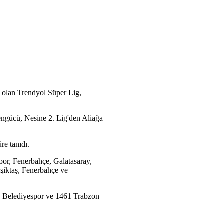
 olan Trendyol Süper Lig,
rengücü, Nesine 2. Lig'den Aliağa
re tanıdı.
or, Fenerbahçe, Galatasaray,
şiktaş, Fenerbahçe ve
y Belediyespor ve 1461 Trabzon