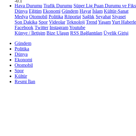
-0.1
Hava Durumu
Trafik Durumu
Süper Lig Puan Durumu ve Fiks
Dünya
Eğitim
Ekonomi
Gündem
Hayat
İslam
Kültür-Sanat
Medya
Otomobil
Politika
Röportaj
Sağlık
Seyahat
Siyaset
Son Dakika
Spor
Videolar
Teknoloji
Trend
Yaşam
Yurt Haberle
Facebook
Twitter
Instagram
Youtube
Künye / İletişim
Bize Ulaşın
RSS Bağlantıları
Üyelik Girişi
Gündem
Politika
Dünya
Ekonomi
Otomobil
Spor
Kültür
Resmi İlan