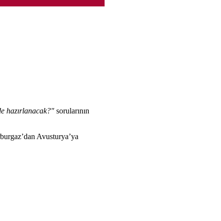
de hazırlanacak?"
sorularının
erburgaz’dan Avusturya’ya