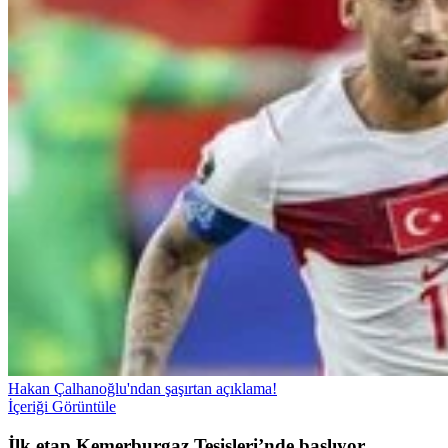
Hakan Çalhanoğlu'ndan şaşırtan açıklama!
İçeriği Görüntüle
İlk etap Kemerburgaz Tesisleri’nde başlıyor