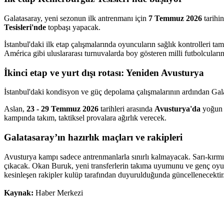
Galatasaray, yeni sezonun ilk antrenmanı için
7 Temmuz 2026
tarihi
Tesisleri'nde
topbaşı yapacak.
İstanbul'daki ilk etap çalışmalarında oyuncuların sağlık kontrolleri
América gibi uluslararası turnuvalarda boy gösteren milli futbolcuları
İkinci etap ve yurt dışı rotası: Yeniden Avusturya
İstanbul'daki kondisyon ve güç depolama çalışmalarının ardından Gala
Aslan,
23 - 29 Temmuz 2026
tarihleri arasında
Avusturya'da
yoğun b
kampında takım, taktiksel provalara ağırlık verecek.
Galatasaray’ın hazırlık maçları ve rakipleri
Avusturya kampı sadece antrenmanlarla sınırlı kalmayacak. Sarı-kırmız
çıkacak. Okan Buruk, yeni transferlerin takıma uyumunu ve genç oyu
kesinleşen rakipler kulüp tarafından duyurulduğunda güncellenecektir
Kaynak:
Haber Merkezi