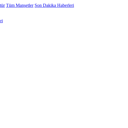
tür
Tüm Manşetler
Son Dakika Haberleri
ri