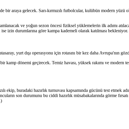
nde bir araya gelecek. Sarı-kırmızılı futbolcular, kulübün modern yüzü 
 tamamlanacak ve yoğun sezon öncesi fiziksel yüklemelerin ilk adımı at
n ise izin durumlarına göre kampa kademeli olarak katılması bekleniyor.
tasaray, yurt dışı operasyonu için rotasını bir kez daha Avrupa'nın gö
ir kamp dönemi geçirecek. Temiz havası, yüksek rakımı ve modern tesi
ılı ekip, buradaki hazırlık turnuvası kapsamında gücünü test etmek adı
ncuların son durumunu bu ciddi hazırlık müsabakalarında görme fırsatı
.)