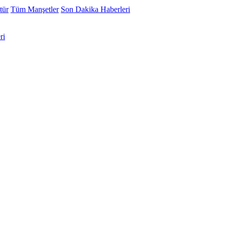
tür
Tüm Manşetler
Son Dakika Haberleri
ri