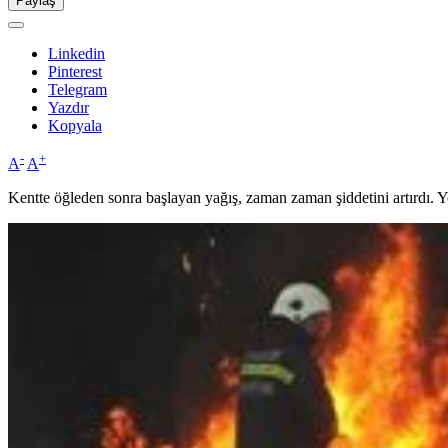
Paylaş
Linkedin
Pinterest
Telegram
Yazdır
Kopyala
-
+
A
A
Kentte öğleden sonra başlayan yağış, zaman zaman şiddetini artırdı. Ye