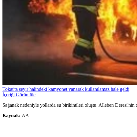
Tokat'ta seyir halindeki kamyonet yanarak kullanılamaz hale geldi
İçeriği Görüntüle
Sağanak nedeniyle yollarda su birikintileri oluştu. Alleben Deresi'nin
Kaynak:
AA