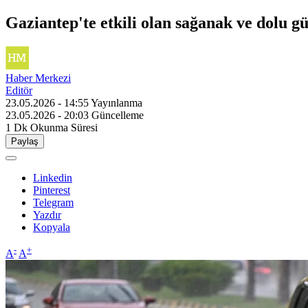
Gaziantep'te etkili olan sağanak ve dolu g
Haber Merkezi
Editör
23.05.2026 - 14:55
Yayınlanma
23.05.2026 - 20:03
Güncelleme
1 Dk
Okunma Süresi
Paylaş
Linkedin
Pinterest
Telegram
Yazdır
Kopyala
-
+
A
A