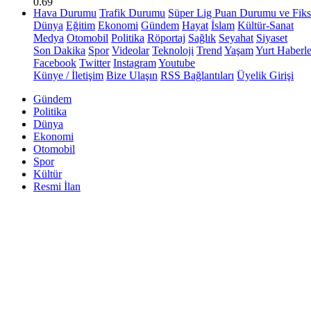
0.69
Hava Durumu
Trafik Durumu
Süper Lig Puan Durumu ve Fiks
Dünya
Eğitim
Ekonomi
Gündem
Hayat
İslam
Kültür-Sanat
Medya
Otomobil
Politika
Röportaj
Sağlık
Seyahat
Siyaset
Son Dakika
Spor
Videolar
Teknoloji
Trend
Yaşam
Yurt Haberle
Facebook
Twitter
Instagram
Youtube
Künye / İletişim
Bize Ulaşın
RSS Bağlantıları
Üyelik Girişi
Gündem
Politika
Dünya
Ekonomi
Otomobil
Spor
Kültür
Resmi İlan