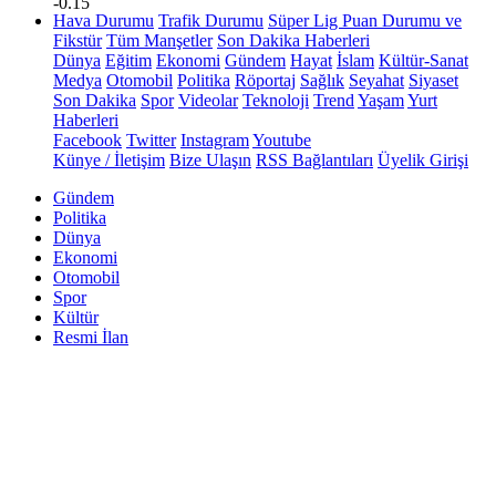
-0.15
Hava Durumu
Trafik Durumu
Süper Lig Puan Durumu ve
Fikstür
Tüm Manşetler
Son Dakika Haberleri
Dünya
Eğitim
Ekonomi
Gündem
Hayat
İslam
Kültür-Sanat
Medya
Otomobil
Politika
Röportaj
Sağlık
Seyahat
Siyaset
Son Dakika
Spor
Videolar
Teknoloji
Trend
Yaşam
Yurt
Haberleri
Facebook
Twitter
Instagram
Youtube
Künye / İletişim
Bize Ulaşın
RSS Bağlantıları
Üyelik Girişi
Gündem
Politika
Dünya
Ekonomi
Otomobil
Spor
Kültür
Resmi İlan