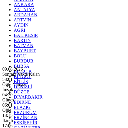
ANKARA
ANTALYA
ARDAHAN
ARTVİN
AYDIN
AĞRI
BALIKESİR
BARTIN
BATMAN
BAYBURT
BOLU
BURDUR
BURSA
09.08.2026
BİLECİK
Sonraki Vakte Kalan
BİNGÖL
52:59
BİTLİS
Öğle Namazı
DENİZLİ
İmsak
DÜZCE
04:20
DİYARBAKIR
Güneş
EDİRNE
06:01
ELAZIĞ
Öğle
ERZURUM
13:15
ERZİNCAN
İkindi
ESKİŞEHİR
17:06
GAZİANTEP