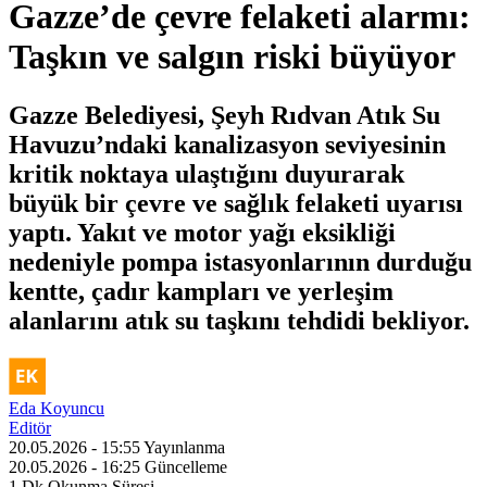
Gazze’de çevre felaketi alarmı:
Taşkın ve salgın riski büyüyor
Gazze Belediyesi, Şeyh Rıdvan Atık Su
Havuzu’ndaki kanalizasyon seviyesinin
kritik noktaya ulaştığını duyurarak
büyük bir çevre ve sağlık felaketi uyarısı
yaptı. Yakıt ve motor yağı eksikliği
nedeniyle pompa istasyonlarının durduğu
kentte, çadır kampları ve yerleşim
alanlarını atık su taşkını tehdidi bekliyor.
Eda Koyuncu
Editör
20.05.2026 - 15:55
Yayınlanma
20.05.2026 - 16:25
Güncelleme
1 Dk
Okunma Süresi