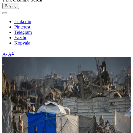
Paylaş
Linkedin
Pinterest
Telegram
Yazdır
Kopyala
-
+
A
A