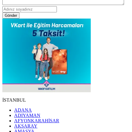
Gönder
İSTANBUL
ADANA
ADIYAMAN
AFYONKARAHİSAR
AKSARAY
AMASYA