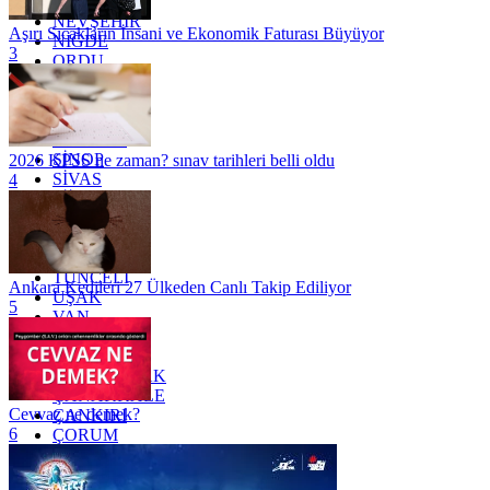
MUŞ
NEVŞEHİR
Aşırı Sıcakların İnsani ve Ekonomik Faturası Büyüyor
NİĞDE
3
ORDU
OSMANİYE
RİZE
SAKARYA
SAMSUN
SİNOP
2026 KPSS ne zaman? sınav tarihleri belli oldu
SİVAS
4
SİİRT
TEKİRDAĞ
TOKAT
TRABZON
TUNCELİ
Ankara Kedileri 27 Ülkeden Canlı Takip Ediliyor
UŞAK
5
VAN
YALOVA
YOZGAT
ZONGULDAK
ÇANAKKALE
Cevvaz ne demek?
ÇANKIRI
6
ÇORUM
İSTANBUL
İZMİR