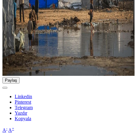
Paylaş
Linkedin
Pinterest
Telegram
Yazdır
Kopyala
-
+
A
A