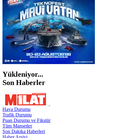
ŞANLIURFA
ŞIRNAK
Yükleniyor...
Son Haberler
Hava Durumu
Trafik Durumu
Puan Durumu ve Fikstür
Tüm Manşetler
Son Dakika Haberleri
Haber Arşivi