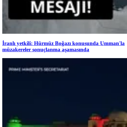
İranlı yetkili: Hürmüz Boğazı konusunda Umman'la
müzakereler sonuçlanma aşamasında