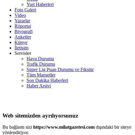
Yurt Haberleri
Foto Galeri
Video
Yazarlar
Röportaj
Biyografi
Anketler
Künye
İletişim
Servisler
Hava Durumu
Trafik Durumu
Süper Lig Puan Durumu ve Fikstür
Tüm Manşetler
Son Dakika Haberleri
Haber Arşivi
Web sitemizden ayrılıyorsunuz
Bu bağlantı sizi
https://www.milatgazetesi.com
dışındaki bir siteye
yönlendiriyor.