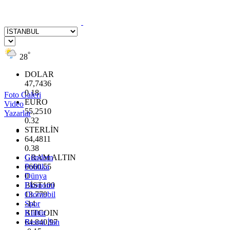
°
28
DOLAR
47,7436
0.18
Foto Galeri
EURO
Video
55,2510
Yazarlar
0.32
STERLİN
64,4811
0.38
GRAM ALTIN
Gündem
6660.55
Politika
0
Dünya
BİST100
Ekonomi
13.779
Otomobil
-14
Spor
BITCOIN
Kültür
64.840,97
Resmi İlan