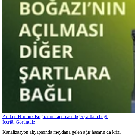
Arakçi: Hürmüz Boğazı’nın açılması diğer şartlara bağlı
İçeriği Görüntüle
Kanalizasyon altyapısında meydana gelen ağır hasarın da krizi