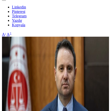
Linkedin
Pinterest
Telegram
Yazdır
Kopyala
-
+
A
A