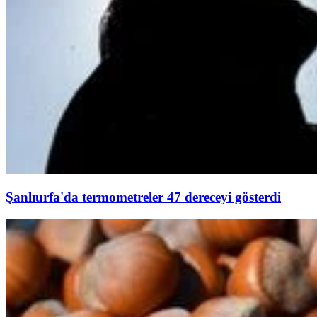
Şanlıurfa'da termometreler 47 dereceyi gösterdi