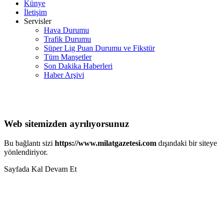
Künye
İletişim
Servisler
Hava Durumu
Trafik Durumu
Süper Lig Puan Durumu ve Fikstür
Tüm Manşetler
Son Dakika Haberleri
Haber Arşivi
Web sitemizden ayrılıyorsunuz
Bu bağlantı sizi
https://www.milatgazetesi.com
dışındaki bir siteye
yönlendiriyor.
Sayfada Kal
Devam Et