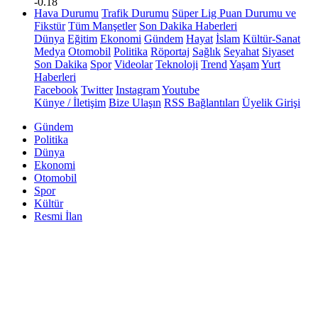
-0.18
Hava Durumu
Trafik Durumu
Süper Lig Puan Durumu ve
Fikstür
Tüm Manşetler
Son Dakika Haberleri
Dünya
Eğitim
Ekonomi
Gündem
Hayat
İslam
Kültür-Sanat
Medya
Otomobil
Politika
Röportaj
Sağlık
Seyahat
Siyaset
Son Dakika
Spor
Videolar
Teknoloji
Trend
Yaşam
Yurt
Haberleri
Facebook
Twitter
Instagram
Youtube
Künye / İletişim
Bize Ulaşın
RSS Bağlantıları
Üyelik Girişi
Gündem
Politika
Dünya
Ekonomi
Otomobil
Spor
Kültür
Resmi İlan