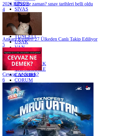
SİNOP
2026 KPSS ne zaman? sınav tarihleri belli oldu
SİVAS
4
SİİRT
TEKİRDAĞ
TOKAT
TRABZON
TUNCELİ
Ankara Kedileri 27 Ülkeden Canlı Takip Ediliyor
UŞAK
5
VAN
YALOVA
YOZGAT
ZONGULDAK
ÇANAKKALE
Cevvaz ne demek?
ÇANKIRI
6
ÇORUM
İSTANBUL
İZMİR
ŞANLIURFA
ŞIRNAK