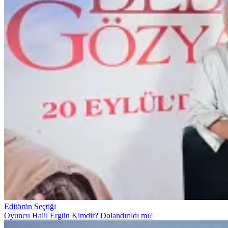
Editörün Seçtiği
Oyuncu Halil Ergün Kimdir? Dolandırıldı mı?