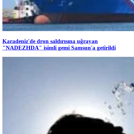
Karadeniz'de dron saldırısına uğrayan
"NADEZHDA" isimli gemi Samsun'a getirildi