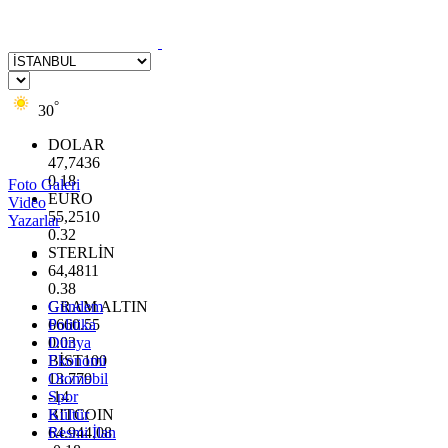
°
30
DOLAR
47,7436
0.18
Foto Galeri
EURO
Video
55,2510
Yazarlar
0.32
STERLİN
64,4811
0.38
GRAM ALTIN
Gündem
6660.55
Politika
0.03
Dünya
BİST100
Ekonomi
13.779
Otomobil
-14
Spor
BITCOIN
Kültür
64.944,08
Resmi İlan