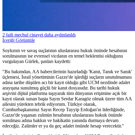
2 faili meçhul cinayet daha aydınlatıldı
İçeriği Görüntüle
Soykırım ve savaş suçlarının uluslararası hukuk önünde hesabının
sorulmasının ise evrensel vicdanın en temel beklentisi olduğunu
vurgulayan Gürlek, şunları kaydetti:
"Bu bakımdan, AA habercilerinin hazırladığı 'Kanıt, Tanık ve Sanık'
üçlemesi, İsrail yönetiminin Gazze'de işlediği suçların unutulmaması
adına tarihe düşülen acı bir kayıt olduğu gibi UCM nezdinde adalet
arayışına sunulmuş güçlü bir kanıt dosyasıdır. Bu tarihi hukuk
arşivini dijital platforma taşıyarak tüm dünyanın erişimine açık bir
kayıt olarak sunan başta Sayın Serdar Karagöz olmak üzere tüm AA
ailesini yürekten tebrik ediyorum. Türkiye olarak,
Cumhurbaşkanımız Sayın Recep Tayyip Erdoğan'ın liderliğinde,
Gazze'de yaşanan zulmün hesabının uluslararası hukuk önünde
sorulması adına hakkın ve hakikatin yanında durmaya devam
edeceğiz. Zalimler er ya da geç adalet önünde hesap verecektir."